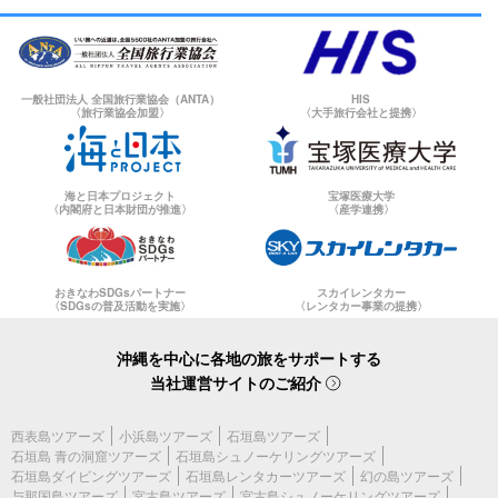
一般社団法人 全国旅行業協会（ANTA）
HIS
〈旅行業協会加盟〉
〈大手旅行会社と提携〉
海と日本プロジェクト
宝塚医療大学
〈内閣府と日本財団が推進〉
〈産学連携〉
おきなわSDGsパートナー
スカイレンタカー
〈SDGsの普及活動を実施〉
〈レンタカー事業の提携〉
沖縄を中心に各地の旅をサポートする
当社運営サイトのご紹介
西表島ツアーズ
小浜島ツアーズ
石垣島ツアーズ
石垣島 青の洞窟ツアーズ
石垣島シュノーケリングツアーズ
石垣島ダイビングツアーズ
石垣島レンタカーツアーズ
幻の島ツアーズ
与那国島ツアーズ
宮古島ツアーズ
宮古島シュノーケリングツアーズ