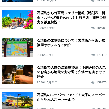
2025年10月21日
190850
２歳
9月
波照間島
大浴場
水牛車観光
梅雨
一周
観光
シュノーケリング
観光スポット
３歳
10月
新城島
サウナ
石垣島から竹富島フェリー情報【時刻表・料
金・お得なWEB予約も！】行き方・観光の魅
水牛ツアー
シュノーケル
ドライブコース
アクティビティ
ダイビング
力を徹底解説！
カップル
４歳
11月
黒島
天然温泉
竹富島観光
一泊二日
空港
2026年7月6日
185081
グルメ
浜島
夜
夕方
夜観光
幻の島
お風呂
由布島観光
二泊三日
アクセス
特産品・お土産
カヌー
生き物
日の入り
石垣島の繁華街について！繁華街から近い居
酒屋やホテルをご紹介！
夜アクティビティ
バラス島
繁華街
ウミガメ
旅行
行き方
海
ナイトツアー
雨
朝日
夜景
サンゴ
市街地
ヤエヤマヒメボタル
2026年2月17日
172442
キャンプ
人気ツアー
川
マリンスポーツ
サンセット
サンライズ
１２月
サンゴ礁
美崎町
石垣島
BBQ
幻の島・浜島
山
釣り
石垣島で人気の居酒屋10選！予約必須の人気
のお店から地元の方が通う穴場のお店までご
絶景
日の出
早朝
植物
居酒屋
パナリ島
アウトドア
紹介
バギー体験
ジャングル
イルカ体験
星空
２月
朝
年功
飲み屋
2026年6月22日
152875
展望台
フェリー
離島
グラスボート
星空ツアー
二月
モーニング
石垣島のスーパーについて！大手のスーパー
気温
ホテル
ビーチ
魚
春
トレッキング
石垣島のマリンスポーツ
から地元のスーパーまで
3月
西表島
気候
夜ご飯
モデルコース
スーパー
2026年5月21日
128538