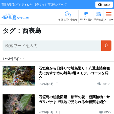
石垣島専門のアクティビティ予約サイト"石垣島ツアーズ"
日本語
各種 お問い合わせ
SALE・特集
予約確認
メニュー
タグ：西表島
1〜3件/3件中
石垣島から日帰りで離島巡り！八重山諸島観
光におすすめの離島9選＆モデルコースを紹
介
2026年8月3日
75120
石垣島の植物図鑑！熱帯の花・観葉植物・サ
ガリバナまで現地で見られる全種類を紹介
2026年5月31日
8222