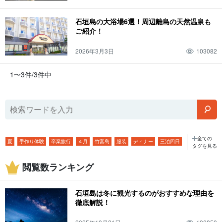
石垣島の大浴場6選！周辺離島の天然温泉も
ご紹介！
2026年3月3日
103082
1〜3件/3件中
全ての
夏
手作り体験
卒業旅行
４月
竹富島
服装
ディナー
三泊四日
タグを見る
コンビニ
秋
ホタル
子連れ
５月
由布島
持ち物
ランチ
閲覧数ランキング
川平湾
鍾乳洞
冬
サガリバナ
子ども
６月
鳩間島
温度
昼ごはん
青の洞窟
西表島鍾乳洞
一人旅
ドライブ
０歳
七月
石垣島は冬に観光するのがおすすめな理由を
小浜島
天気
水牛
石垣島の橋
サビチ鍾乳洞
団体旅行
ランキング
徹底解説！
１歳
8月
与那国島
温泉
水牛車
台風
宮古島
SUP
まとめ