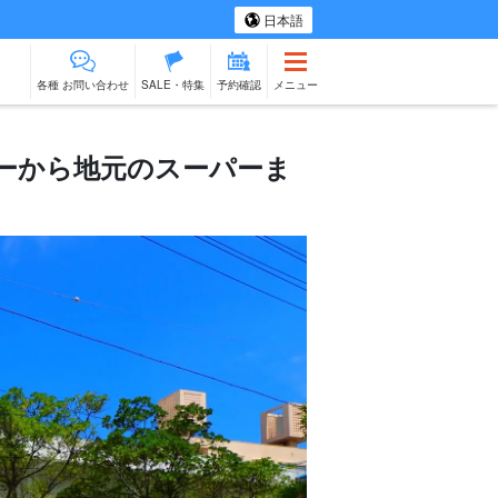
日本語
各種 お問い合わせ
SALE・特集
予約確認
メニュー
ーから地元のスーパーま
ツアー
スパ＆リラク
ものづくり体験
物販
ベビーシッター
石垣島
ゼーション
出張料理