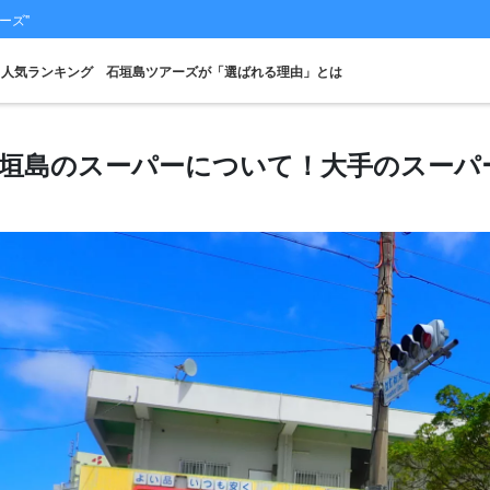
ーズ"
人気ランキング
石垣島ツアーズが「選ばれる理由」とは
垣島のスーパーについて！大手のスーパ
スポットから
当日予約OK
お得な割引
プレミアム
レンタカー
観光
探す
プラン
セットプラン
厳選プラン