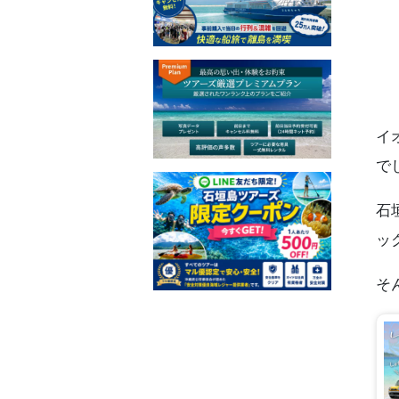
イ
で
石
ッ
そ