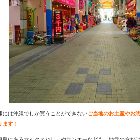
.
フェリーチケットを事前購入しよう！
.
石垣島旅行はレンタカーがおすすめ！
.
石垣島スーパーに関するよくある質問
.
まとめ
縄には沖縄でしか買うことができない
ご当地のお土産やお
ります！
垣島にあるマックスバリュやサンエーなども、地元の方だ