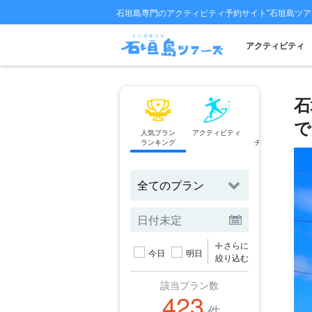
石垣島専門のアクティビティ予約サイト"石垣島ツア
アクティビティ
石
で
人気プラン
アクティビティ
フェリー
ランキング
チケット予約
さらに
今日
明日
絞り込む
該当プラン数
423
件