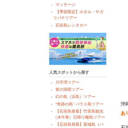
マッサージ
5
【季節限定】ホタル・サガ
6
リバナツアー
7
石垣島レンタカー
8
人気スポットから探す
川平湾ツアー
青の洞窟ツアー
幻の島（浜島）ツアー
沖
“奇跡の島” バラス島ツアー
【石垣島発着】竹富島観光
あ
（水牛車）日帰り離島ツアー
【石垣島発着】新城島（パ
石