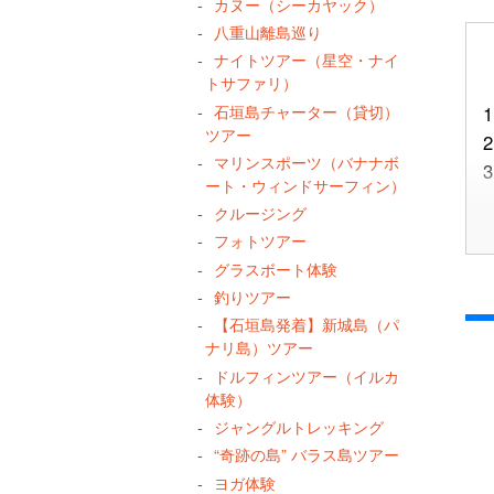
カヌー（シーカヤック）
八重山離島巡り
ナイトツアー（星空・ナイ
トサファリ）
石垣島チャーター（貸切）
1
ツアー
2
マリンスポーツ（バナナボ
3
ート・ウィンドサーフィン）
クルージング
フォトツアー
グラスボート体験
釣りツアー
【石垣島発着】新城島（パ
ナリ島）ツアー
ドルフィンツアー（イルカ
体験）
ジャングルトレッキング
“奇跡の島” バラス島ツアー
ヨガ体験
4