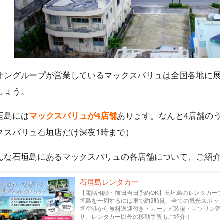
オングループが営業しているマックスバリュは全国各地に
しょう。
垣島には
マックスバリュが4店舗
あります。なんと4店舗のう
クスバリュ石垣店だけ深夜1時まで）
んな石垣島にあるマックスバリュの各店舗について、ご紹
石垣島レンタカー
【電話相談・前日当日予約OK】石垣島のレンタカー
垣島を一周するには車で約3時間。全ての観光スポッ
垣空港から無料送迎付き・カーナビ装備・ガソリン
り。レンタカー以外の移動手段もご紹介！