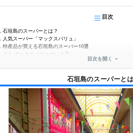
目次
.
石垣島のスーパーとは？
.
人気スーパー「マックスバリュ」
.
特産品が買える石垣島のスーパー10選
3.1.
マックスバリュやいま店
目次を開く
3.2.
マックスバリュ新川店
3.3.
マックスバリュ石垣店
3.4.
マックスバリュ平真店
石垣島のスーパーと
3.5.
かねひで
3.6.
サンエー石垣シティ
3.7.
BIG1石垣店
3.8.
ハッピーマートほんな
3.9.
ちねんスーパー
3.10.
いずみスーパー
.
石垣島のお土産手作り体験