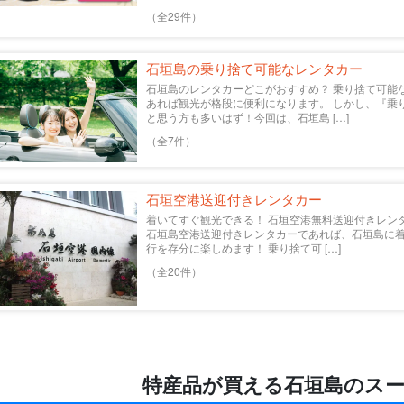
（全29件）
石垣島の乗り捨て可能なレンタカー
石垣島のレンタカーどこがおすすめ？ 乗り捨て可能
あれば観光が格段に便利になります。 しかし、『乗
と思う方も多いはず！今回は、石垣島 […]
（全7件）
石垣空港送迎付きレンタカー
着いてすぐ観光できる！ 石垣空港無料送迎付きレン
石垣島空港送迎付きレンタカーであれば、石垣島に
行を存分に楽しめます！ 乗り捨て可 […]
（全20件）
特産品が買える石垣島のスー