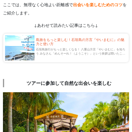
ここでは、無理なく心地よい距離感で
出会いを楽しむためのコツ
を
ご紹介します。
↓あわせて読みたい記事はこちら↓
島旅をもっと楽しむ！石垣島の方言『やいまむに』の魅
力と使い方
石垣島旅行がもっと楽しくなる！ 八重山方言「やいまむに」を知ろ
う みなさん「めんそーれ！（ようこそ）」という挨拶は聞いたこと
がありますか？沖縄で話される方言・言葉は、総称して「島言葉
（しまくとぅば）」と呼ばれます。 しま […]
ツアーに参加して自然な出会いを楽しむ