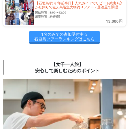
【石垣島/釣り/午前半日】人気ガイドでリピート続出♪泳
がせ釣りで狙え高級魚大物釣りツアー＜居酒屋で調理可
能＆写真無料＞初心者やファミリー大歓迎！（No.558）
開始時間：8:00〜12:00
所要時間：約4時間
13,000円
1名のみでの参加受付中☆
石垣島ツアーランキングはこちら
【女子一人旅】
安心して楽しむためのポイント