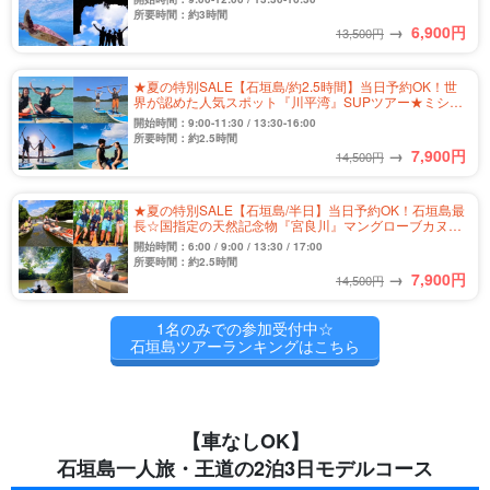
所要時間：約3時間
→
6,900
円
13,500円
★夏の特別SALE【石垣島/約2.5時間】当日予約OK！世
界が認めた人気スポット『川平湾』SUPツアー★ミシュ
ランガイド三ツ星獲得♪写真無料＆送迎付き（No.301）
開始時間：9:00-11:30 / 13:30-16:00
所要時間：約2.5時間
→
7,900
円
14,500円
★夏の特別SALE【石垣島/半日】当日予約OK！石垣島最
長☆国指定の天然記念物『宮良川』マングローブカヌー
ツアー★写真無料＆送迎付き（No.328）
開始時間：6:00 / 9:00 / 13:30 / 17:00
所要時間：約2.5時間
→
7,900
円
14,500円
1名のみでの参加受付中☆
石垣島ツアーランキングはこちら
【車なしOK】
石垣島一人旅・王道の2泊3日モデルコース