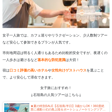
女子一人旅では、カフェ巡りやリラクゼーション、少人数制ツアー
など安心して参加できるプランが人気です。
市街地周辺は明るく人通りもあるため比較的安全ですが、夜遅くの
一人歩きは避けるなど
基本的な防犯意識
は大切！
宿は
口コミ評価の高いホテル
や
女性向けゲストハウス
を選ぶこと
で、より安心して滞在できます。
女子旅におすすめ！
↓石垣島の人気ツアーはこちら↓
★夏の特別SALE【石垣島/半日】3歳からOK！360度絶
景に感動☆幻の島上陸＆ボートシュノーケリングツアー