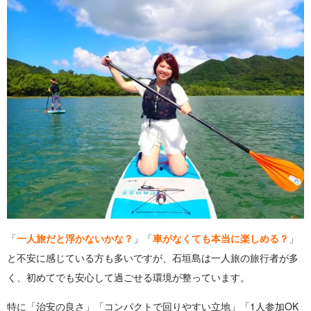
4.2.
ゲストハウスで旅人同士の交流を楽しむ
4.3.
無理に出会いを求めないのがポイント
5.
一人旅に最適！ 目的別おすすめホテル＆ゲストハウス
5.1.
ゆっくり過ごしたい方はホテルがおすすめ
5.2.
交流を楽しみたい方はゲストハウス
5.3.
女性一人でも安心な宿の選び方
6.
石垣島一人旅のアクティビティ
6.1.
定番！シュノーケリング＆SUP体験
6.2.
癒しの時間を過ごせるマングローブカヌー
6.3.
一人参加でも感動！星空ツアー
6.4.
ツアー選びのポイント！送迎付きが安心
7.
石垣島一人旅のよくある質問（FAQ）
8.
まとめ
「
一人旅だと浮かないかな？
」「
車がなくても本当に楽しめる？
」
と不安に感じている方も多いですが、石垣島は一人旅の旅行者が多
く、初めてでも安心して過ごせる環境が整っています。
特に「治安の良さ」「コンパクトで回りやすい立地」「1人参加OK