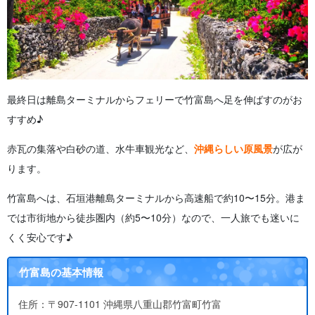
最終日は離島ターミナルからフェリーで竹富島へ足を伸ばすのがお
すすめ♪
赤瓦の集落や白砂の道、水牛車観光など、
沖縄らしい原風景
が広が
ります。
竹富島へは、石垣港離島ターミナルから高速船で約10〜15分。港ま
では市街地から徒歩圏内（約5〜10分）なので、一人旅でも迷いに
くく安心です♪
竹富島の基本情報
住所：〒907-1101 沖縄県八重山郡竹富町竹富