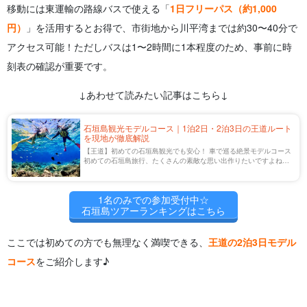
移動には東運輸の路線バスで使える「
1日フリーパス（約1,000
円）
」を活用するとお得で、市街地から川平湾までは約30〜40分で
アクセス可能！ただしバスは1〜2時間に1本程度のため、事前に時
刻表の確認が重要です。
↓あわせて読みたい記事はこちら↓
石垣島観光モデルコース｜1泊2日・2泊3日の王道ルート
を現地が徹底解説
【王道】初めての石垣島観光でも安心！ 車で巡る絶景モデルコース
初めての石垣島旅行、たくさんの素敵な思い出作りたいですよね。
とはいえ、詰め込みすぎて時間ばかり気にするのももったいない！
石垣島にはゆっくりたっぷり楽しんで […]
1名のみでの参加受付中☆
石垣島ツアーランキングはこちら
ここでは初めての方でも無理なく満喫できる、
王道の2泊3日モデル
コース
をご紹介します♪