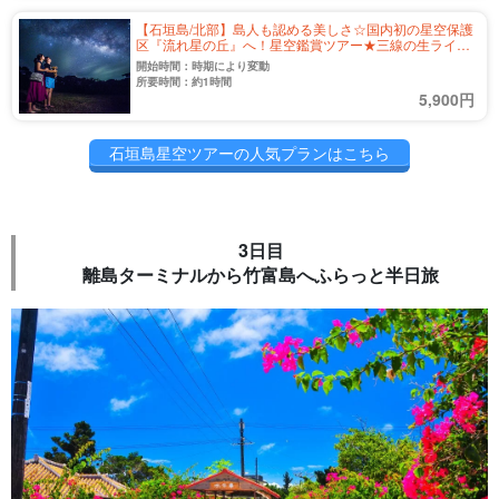
【石垣島/北部】島人も認める美しさ☆国内初の星空保護
区『流れ星の丘』へ！星空鑑賞ツアー★三線の生ライブ
付き（No.315）
開始時間：時期により変動
所要時間：約1時間
5,900円
石垣島星空ツアーの人気プランはこちら
3日目
離島ターミナルから竹富島へふらっと半日旅