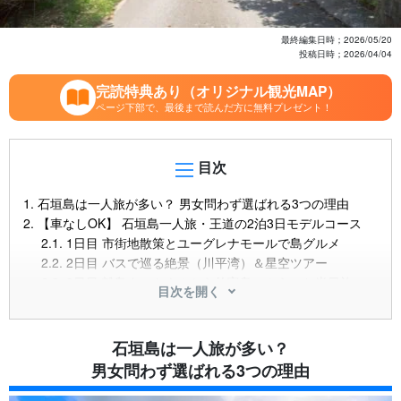
最終編集日時；
2026/05/20
投稿日時；
2026/04/04
完読特典あり（オリジナル観光MAP）
ページ下部で、最後まで読んだ方に無料プレゼント！
目次
1.
石垣島は一人旅が多い？ 男女問わず選ばれる3つの理由
2.
【車なしOK】 石垣島一人旅・王道の2泊3日モデルコース
2.1.
1日目 市街地散策とユーグレナモールで島グルメ
2.2.
2日目 バスで巡る絶景（川平湾）＆星空ツアー
2.3.
3日目 離島ターミナルから竹富島へふらっと半日旅
目次を開く
3.
女子一人旅・男の一人旅 それぞれの楽しみ方と注意点
3.1.
【女子一人旅】 安心して楽しむためのポイント
3.2.
【男の一人旅】 アクティブに楽しむコツ
石垣島は一人旅が多い？
3.3.
共通の注意点！ 一人旅を安全に楽しむために
男女問わず選ばれる3つの理由
4.
石垣島の一人旅で「出会い」を楽しむコツ
4.1.
ツアーに参加して自然な出会いを楽しむ