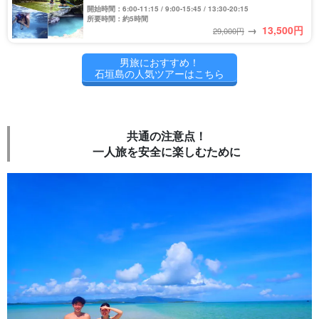
ーケリングツアー★＜写真無料&送迎付き＞（No.362）
開始時間：6:00-11:15 / 9:00-15:45 / 13:30-20:15
所要時間：約5時間
→
13,500
円
29,000円
男旅におすすめ！
石垣島の人気ツアーはこちら
共通の注意点！
一人旅を安全に楽しむために