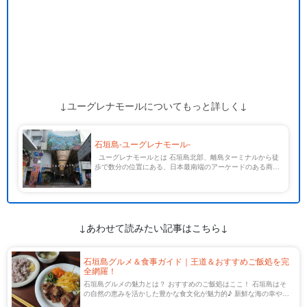
↓ユーグレナモールについてもっと詳しく↓
石垣島-ユーグレナモール-
ユーグレナモールとは 石垣島北部、離島ターミナルから徒
歩で数分の位置にある、日本最南端のアーケードのある商店
街です。 もともとは石垣市中央商店街振興組合が『あやば
にモール』という名前で管理運営していましたが […]
↓あわせて読みたい記事はこちら↓
石垣島グルメ＆食事ガイド｜王道＆おすすめご飯処を完
全網羅！
石垣島グルメの魅力とは？ おすすめのご飯処はここ！ 石垣島はそ
の自然の恵みを活かした豊かな食文化が魅力的♪ 新鮮な海の幸や、
石垣牛、そして沖縄ならではの郷土料理など、どこに行っても美味