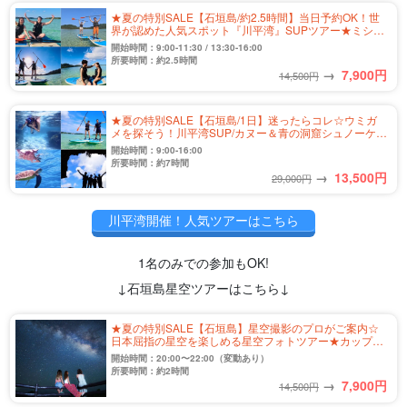
★夏の特別SALE【石垣島/約2.5時間】当日予約OK！世
界が認めた人気スポット『川平湾』SUPツアー★ミシュ
ランガイド三ツ星獲得♪写真無料＆送迎付き（No.301）
開始時間：9:00-11:30 / 13:30-16:00
所要時間：約2.5時間
→
7,900
円
14,500円
★夏の特別SALE【石垣島/1日】迷ったらコレ☆ウミガ
メを探そう！川平湾SUP/カヌー＆青の洞窟シュノーケリ
ングツアー★＜写真無料＆送迎付き＞（No.349）
開始時間：9:00-16:00
所要時間：約7時間
→
13,500
円
29,000円
川平湾開催！人気ツアーはこちら
1名のみでの参加もOK!
↓石垣島星空ツアーはこちら↓
★夏の特別SALE【石垣島】星空撮影のプロがご案内☆
日本屈指の星空を楽しめる星空フォトツアー★カップ
ル・ファミリー・女子旅にもおすすめ（No.356）
開始時間：20:00〜22:00（変動あり）
所要時間：約2時間
→
7,900
円
14,500円