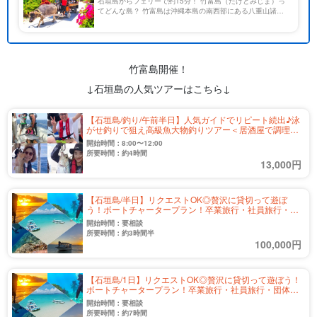
石垣島からフェリーで約15分！ 竹富島（たけとみじま）っ
てどんな島？ 竹富島は沖縄本島の南西部にある八重山諸島
に位置し、人口300人ほどの小さな離島です。 赤瓦の家や石
垣など、島内には昔ながらの沖縄の街並みが今もなお残っ
[…]
竹富島開催！
↓石垣島の人気ツアーはこちら↓
【石垣島/釣り/午前半日】人気ガイドでリピート続出♪泳
がせ釣りで狙え高級魚大物釣りツアー＜居酒屋で調理可
能＆写真無料＞初心者やファミリー大歓迎！（No.558）
開始時間：8:00〜12:00
所要時間：約4時間
13,000円
【石垣島/半日】リクエストOK◎贅沢に貸切って遊ぼ
う！ボートチャータープラン！卒業旅行・社員旅行・団
体で利用できる☆（No.555）
開始時間：要相談
所要時間：約3時間半
100,000円
【石垣島/1日】リクエストOK◎贅沢に貸切って遊ぼう！
ボートチャータープラン！卒業旅行・社員旅行・団体で
利用できる☆（No.556）
開始時間：要相談
所要時間：約7時間