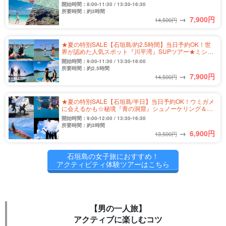
《写真無料＆送迎付き》（No.458）
開始時間：8:00-11:30 / 13:30-16:30
所要時間：約3時間
→
7,900
円
14,500円
★夏の特別SALE【石垣島/約2.5時間】当日予約OK！世
界が認めた人気スポット『川平湾』SUPツアー★ミシュ
ランガイド三ツ星獲得♪写真無料＆送迎付き（No.301）
開始時間：9:00-11:30 / 13:30-16:00
所要時間：約2.5時間
→
7,900
円
14,500円
★夏の特別SALE【石垣島/半日】当日予約OK！ウミガメ
に会えるかも☆秘境『青の洞窟』シュノーケリング＆洞
窟探検ツアー★写真無料＆送迎付き（No.304）
開始時間：9:00-12:00 / 13:30-16:30
所要時間：約3時間
→
6,900
円
13,500円
石垣島の女子旅におすすめ！
アクティビティ体験ツアーはこちら
【男の一人旅】
アクティブに楽しむコツ