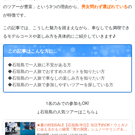
のツアーが豊富」という3つの理由から、
男女問わず選ばれている
の
が特徴です。
この記事では、こうした魅力を踏まえながら、車なしでも満喫でき
るモデルコースや楽しみ方を具体的にご紹介していきます♪
この記事はこんな方に...
◆石垣島で一人旅に不安がある方
◆石垣島の一人旅でおすすめスポットを知りたい方
◆石垣島の一人旅で車なしの楽しみ方を知りたい方
◆石垣島の一人旅で参加しやすいツアーを探している方
1名のみでの参加もOK!
↓石垣島の人気ツアーはこちら↓
★夏の特別SALE【石垣島/半日】当日予約OK！ウミガメ
に会えるかも☆秘境『青の洞窟』シュノーケリング＆洞
窟探検ツアー★写真無料＆送迎付き（No.304）
開始時間：9:00-12:00 / 13:30-16:30