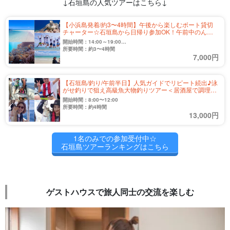
↓石垣島の人気ツアーはこちら↓
【小浜島発着/約3〜4時間】午後から楽しむボート貸切
チャーター☆石垣島から日帰り参加OK！午前中のんび
り♪家族・社員旅行にもおすすめ（No.659）
開始時間：14:00～19:00
※上記の時間内から約3〜4時間
所要時間：約3〜4時間
7,000円
【石垣島/釣り/午前半日】人気ガイドでリピート続出♪泳
がせ釣りで狙え高級魚大物釣りツアー＜居酒屋で調理可
能＆写真無料＞初心者やファミリー大歓迎！（No.558）
開始時間：8:00〜12:00
所要時間：約4時間
13,000円
1名のみでの参加受付中☆
石垣島ツアーランキングはこちら
ゲストハウスで旅人同士の交流を楽しむ