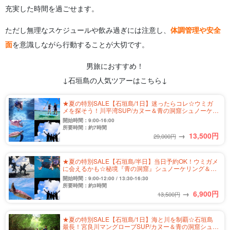
充実した時間を過ごせます。
ただし無理なスケジュールや飲み過ぎには注意し、
体調管理や安全
面
を意識しながら行動することが大切です。
男旅におすすめ！
↓石垣島の人気ツアーはこちら↓
★夏の特別SALE【石垣島/1日】迷ったらコレ☆ウミガ
メを探そう！川平湾SUP/カヌー＆青の洞窟シュノーケリ
ングツアー★＜写真無料＆送迎付き＞（No.349）
開始時間：9:00-16:00
所要時間：約7時間
→
13,500
円
29,000円
★夏の特別SALE【石垣島/半日】当日予約OK！ウミガメ
に会えるかも☆秘境『青の洞窟』シュノーケリング＆洞
窟探検ツアー★写真無料＆送迎付き（No.304）
開始時間：9:00-12:00 / 13:30-16:30
所要時間：約3時間
→
6,900
円
13,500円
★夏の特別SALE【石垣島/1日】海と川を制覇☆石垣島
最長！宮良川マングローブSUP/カヌー＆青の洞窟シュノ