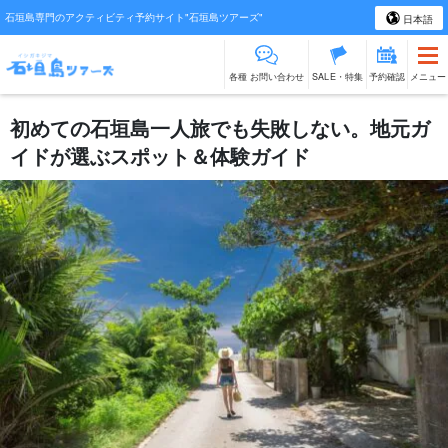
石垣島専門のアクティビティ予約サイト"石垣島ツアーズ"
日本語
各種 お問い合わせ
SALE・特集
予約確認
メニュー
初めての石垣島一人旅でも失敗しない。地元ガ
イドが選ぶスポット＆体験ガイド