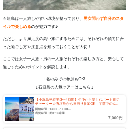
石垣島は一人旅しやすい環境が整っており、
男女問わず自分のスタ
イルで楽しめる
のが魅力です♪
ただし、より満足度の高い旅にするためには、それぞれの傾向に合
った過ごし方や注意点を知っておくことが大切！
ここでは女子一人旅・男の一人旅それぞれの楽しみ方と、安心して
過ごすためのポイントを解説します。
1名のみでの参加もOK!
↓石垣島の人気ツアーはこちら↓
【小浜島発着/約3〜4時間】午後から楽しむボート貸切
チャーター☆石垣島から日帰り参加OK！午前中のんび
り♪家族・社員旅行にもおすすめ（No.659）
開始時間：14:00～19:00
※上記の時間内から約3〜4時間
所要時間：約3〜4時間
7,000円