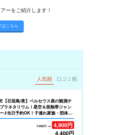
ツアーをご紹介します！
グはこちら
人気順
口コミ順
LE【石垣島/夜】ペルセウス座の観測チ
プラネタリウム！星空＆亜熱帯ジャン
ー♪当日予約OK！子連れ家族・団体旅
No.316）
4,900
円
→
7,900円
4,400
円