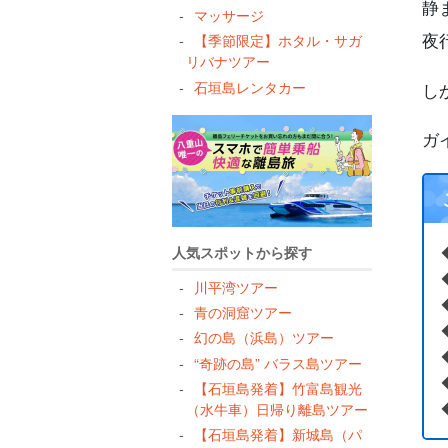
静
マッサージ
夜
【季節限定】ホタル・サガ
リバナツアー
石垣島レンタカー
し
ガ
人気スポットから探す
川平湾ツアー
青の洞窟ツアー
幻の島（浜島）ツアー
“奇跡の島” バラス島ツアー
【石垣島発着】竹富島観光
（水牛車）日帰り離島ツアー
【石垣島発着】新城島（パ