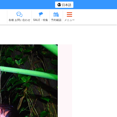
日本語
各種 お問い合わせ
SALE・特集
予約確認
メニュー
ツアー
スパ＆リラク
ものづくり体験
物販
ベビーシッター
石垣島
ゼーション
出張料理