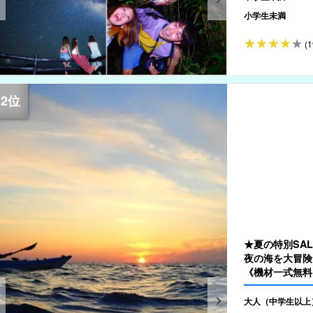
小学生未満
(1
★夏の特別SA
夜の海を大冒険
《機材一式無料
大人（中学生以上