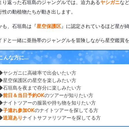
まり返った石垣島のジャングルでは、迫力ある
ヤシガニ
な
行性の動植物たちが動き出します。
かも、石垣島は『
星空保護区
』に認定されているほど星が
イドと一緒に亜熱帯のジャングルを冒険しながら星空鑑賞
こんな方に...
◆ヤシガニに高確率で出会いたい方
◆星空保護区の星空を楽しみたい方
◆石垣島を夜まで存分に楽しみたい方
◆
前日＆当日予約OK
のツアーが知りたい方
◆ナイトツアーの服装や持ち物を知りたい方
◆
子連れ参加OK
のナイトツアーを探してる方
◆
送迎あり
ナイトサファリツアーを探してる方