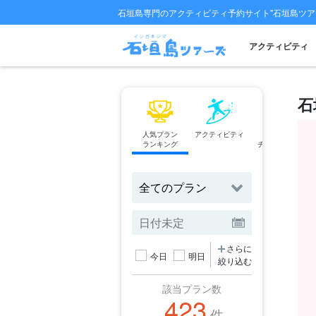
石垣島専門のアクティビティ予約サイト"石垣島ツア
アクティビティ
石
人気プラン
アクティビティ
フェリー
ランキング
チケット予約
さらに
今日
明日
絞り込む
該当プラン数
423
件