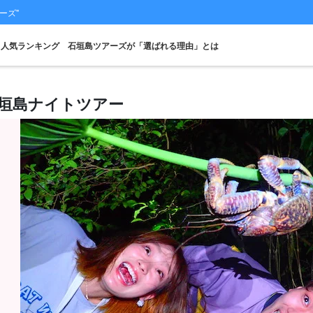
ーズ"
人気ランキング
石垣島ツアーズが「選ばれる理由」とは
垣島ナイトツアー
スポットから
当日予約OK
お得な割引
プレミアム
レンタカー
観光
探す
プラン
セットプラン
厳選プラン