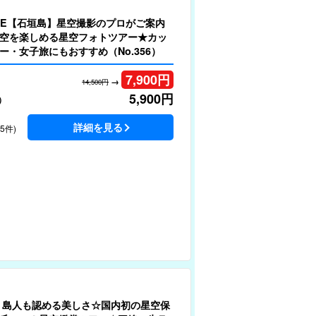
LE【石垣島】星空撮影のプロがご案内
空を楽しめる星空フォトツアー★カッ
ー・女子旅にもおすすめ（No.356）
7,900
円
→
14,500円
5,900
円
）
詳細を見る
15件)
】島人も認める美しさ☆国内初の星空保