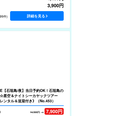
3,900
円
詳細を見る
99件)
LE【石垣島/夜】当日予約OK！石垣島の
☆星空＆ナイトシーカヤックツアー
レンタル＆送迎付き》（No.453）
7,900
円
）
→
14,500円