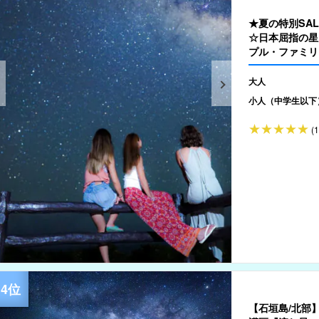
★夏の特別SA
☆日本屈指の星
プル・ファミリ
大人
小人（中学生以下
(
【石垣島/北部