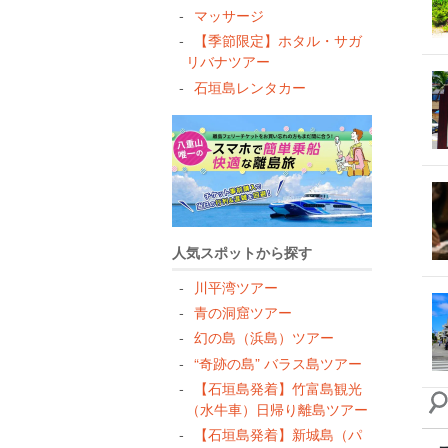
マッサージ
０
【季節限定】ホタル・サガ
水
リバナツアー
シ
石垣島レンタカー
ア
人気スポットから探す
川平湾ツアー
青の洞窟ツアー
幻の島（浜島）ツアー
“奇跡の島” バラス島ツアー
【石垣島発着】竹富島観光
（水牛車）日帰り離島ツアー
【石垣島発着】新城島（パ