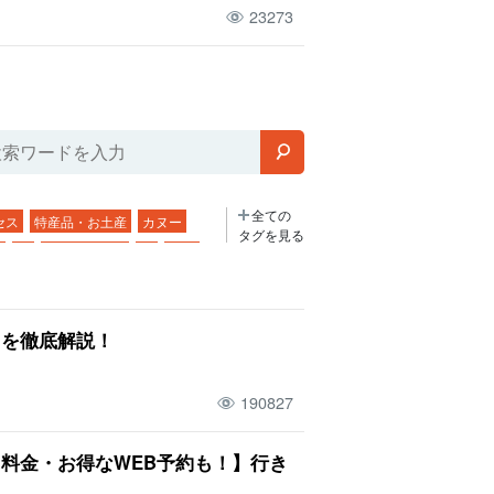
23273
全ての
セス
特産品・お土産
カヌー
タグを見る
方
海
ナイトツアー
雨
朝日
スポーツ
サンセット
サンライズ
出
早朝
植物
居酒屋
パナリ島
由を徹底解説！
屋
展望台
フェリー
離島
トレッキング
190827
夏
手作り体験
卒業旅行
４月
島
持ち物
ランチ
川平湾
料金・お得なWEB予約も！】行き
表島鍾乳洞
一人旅
ドライブ