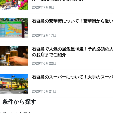
歳
七月
小浜島
天気
水牛
石垣島の橋
サビチ鍾乳洞
団体旅行
ランキ
2026年7月6日
牛車
台風
宮古島
SUP
まとめ
２歳
9月
波照間島
大浴場
水牛車観
ュノーケリング
観光スポット
３歳
10月
新城島
サウナ
水牛ツアー
シ
石垣島の繁華街について！繁華街から近
クティビティ
ダイビング
カップル
４歳
11月
黒島
天然温泉
竹富島観
2026年2月17日
石垣島で人気の居酒屋10選！予約必須の
のお店までご紹介
2026年6月22日
石垣島のスーパーについて！大手のスー
2026年5月21日
条件から探す