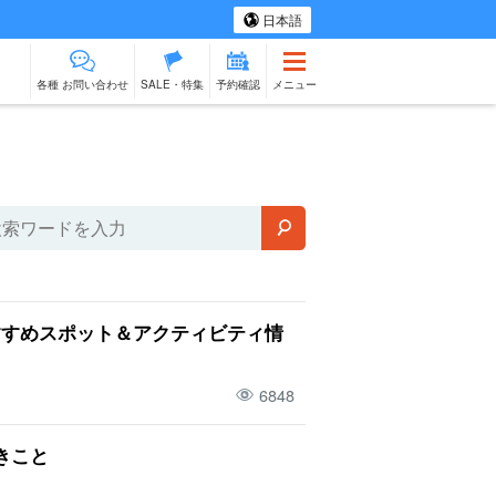
日本語
各種 お問い合わせ
SALE・特集
予約確認
メニュー
ツアー
スパ＆リラク
ものづくり体験
物販
ベビーシッター
石垣島
ゼーション
出張料理
すすめスポット＆アクティビティ情
6848
きこと