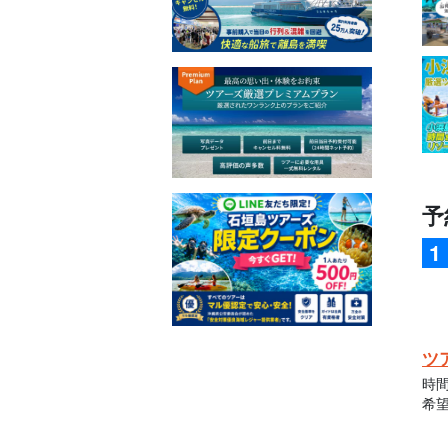
予
ツ
時
希