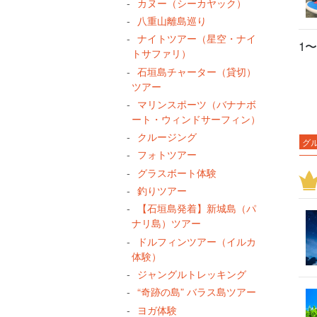
カヌー（シーカヤック）
八重山離島巡り
ナイトツアー（星空・ナイ
1〜
トサファリ）
石垣島チャーター（貸切）
ツアー
マリンスポーツ（バナナボ
ート・ウィンドサーフィン）
クルージング
グ
フォトツアー
生
グラスボート体験
夜
釣りツアー
１
【石垣島発着】新城島（パ
ナリ島）ツアー
ア
ドルフィンツアー（イルカ
グ
体験）
石
ジャングルトレッキング
竹
“奇跡の島” バラス島ツアー
鍾
ヨガ体験