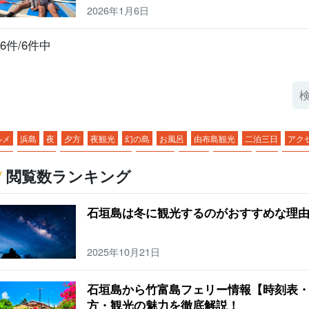
2026年1月6日
6件/6件中
ルメ
浜島
夜
夕方
夜観光
幻の島
お風呂
由布島観光
二泊三日
アク
き物
日の入り
夜アクティビティ
バラス島
繁華街
ウミガメ
旅行
行き
閲覧数ランキング
景
サンゴ
市街地
ヤエヤマヒメボタル
キャンプ
人気ツアー
川
マリン
２月
サンゴ礁
美崎町
石垣島
BBQ
幻の島・浜島
山
釣り
絶景
日の
石垣島は冬に観光するのがおすすめな理
ウトドア
バギー体験
ジャングル
イルカ体験
星空
２月
朝
年功
飲み
ラスボート
星空ツアー
二月
モーニング
気温
ホテル
ビーチ
魚
春
2025年10月21日
垣島のマリンスポーツ
3月
西表島
気候
夜ご飯
モデルコース
スーパー
富島
服装
ディナー
三泊四日
コンビニ
秋
ホタル
子連れ
５月
由布
石垣島から竹富島フェリー情報【時刻表・
乳洞
冬
サガリバナ
子ども
６月
鳩間島
温度
昼ごはん
青の洞窟
西
方・観光の魅力を徹底解説！