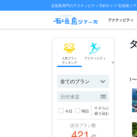
石垣島専門のアクティビティ予約サイト"石垣島ツア
アクティビティ
人気プラン
アクティビティ
フェリー
ランキング
チケット予約
1〜
さらに
今日
明日
絞り込む
該当プラン数
421
件