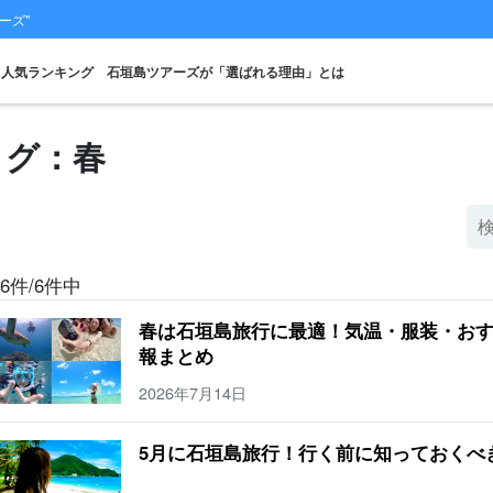
ーズ"
人気ランキング
石垣島ツアーズが「選ばれる理由」とは
タグ：春
スポットから
当日予約OK
お得な割引
プレミアム
レンタカー
観光
探す
プラン
セットプラン
厳選プラン
6件/6件中
春は石垣島旅行に最適！気温・服装・お
報まとめ
2026年7月14日
5月に石垣島旅行！行く前に知っておくべ