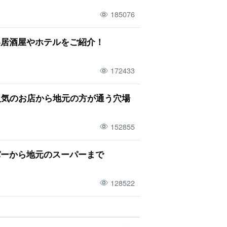
ング
１歳
8月
与那国島
温泉
185076
光
梅雨
一周
観光
ュノーケル
ドライブコース
い居酒屋やホテルをご紹介！
光
一泊二日
空港
172433
人気のお店から地元の方が通う穴場
152855
パーから地元のスーパーまで
128522