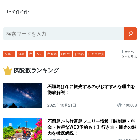
1〜2件/2件中
全ての
グルメ
浜島
夜
夕方
夜観光
幻の島
お風呂
由布島観光
タグを見る
二泊三日
アクセス
特産品・お土産
カヌー
生き物
日の入り
閲覧数ランキング
夜アクティビティ
バラス島
繁華街
ウミガメ
旅行
行き方
海
ナイトツアー
雨
朝日
夜景
サンゴ
市街地
ヤエヤマヒメボタル
石垣島は冬に観光するのがおすすめな理由を
キャンプ
人気ツアー
川
マリンスポーツ
サンセット
サンライズ
徹底解説！
１２月
サンゴ礁
美崎町
石垣島
BBQ
幻の島・浜島
山
釣り
2025年10月21日
190608
絶景
日の出
早朝
植物
居酒屋
パナリ島
アウトドア
バギー体験
ジャングル
イルカ体験
星空
２月
朝
年功
飲み屋
石垣島から竹富島フェリー情報【時刻表・料
金・お得なWEB予約も！】行き方・観光の魅
展望台
フェリー
離島
グラスボート
星空ツアー
二月
モーニング
力を徹底解説！
気温
ホテル
ビーチ
魚
春
トレッキング
石垣島のマリンスポーツ