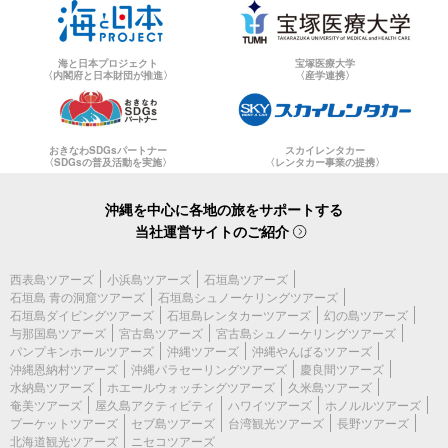
海と日本プロジェクト
宝塚医療大学
〈内閣府と日本財団が推進〉
〈産学連携〉
おきなわSDGsパートナー
スカイレンタカー
〈SDGsの普及活動を実施〉
〈レンタカー事業の提携〉
沖縄を中心に各地の旅をサポートする
当社運営サイトのご紹介
西表島ツアーズ
小浜島ツアーズ
石垣島ツアーズ
石垣島 青の洞窟ツアーズ
石垣島シュノーケリングツアーズ
石垣島ダイビングツアーズ
石垣島レンタカーツアーズ
幻の島ツアーズ
与那国島ツアーズ
宮古島ツアーズ
宮古島シュノーケリングツアーズ
パンプキンホールツアーズ
沖縄ツアーズ
沖縄やんばるツアーズ
沖縄恩納村ツアーズ
沖縄パラセーリングツアーズ
慶良間ツアーズ
水納島ツアーズ
ホエールウォッチングツアーズ
久米島ツアーズ
奄美ツアーズ
屋久島アクティビティ
ハワイツアーズ
ホノルルツアーズ
プーケットツアーズ
セブ島ツアーズ
台湾観光ツアーズ
長野ツアーズ
北海道観光ツアーズ
ニセコツアーズ