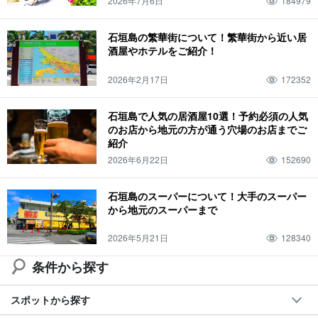
2026年7月6日
184979
3月
西表島
気候
夜ご飯
モデルコース
スーパー
夏
手作り体験
卒業旅行
４月
竹富島
服装
ディナー
三泊四日
コンビニ
秋
石垣島の繁華街について！繁華街から近い居
酒屋やホテルをご紹介！
ホタル
子連れ
５月
由布島
持ち物
ランチ
川平湾
鍾乳洞
冬
サガリバナ
子ども
６月
鳩間島
温度
昼ごはん
青の洞窟
2026年2月17日
172352
西表島鍾乳洞
一人旅
ドライブ
０歳
七月
小浜島
天気
水牛
石垣島の橋
サビチ鍾乳洞
団体旅行
ランキング
１歳
8月
石垣島で人気の居酒屋10選！予約必須の人気
のお店から地元の方が通う穴場のお店までご
与那国島
温泉
水牛車
台風
宮古島
SUP
まとめ
２歳
9月
紹介
波照間島
大浴場
水牛車観光
梅雨
一周
観光
シュノーケリング
2026年6月22日
152690
観光スポット
３歳
10月
新城島
サウナ
水牛ツアー
シュノーケル
石垣島のスーパーについて！大手のスーパー
ドライブコース
アクティビティ
ダイビング
カップル
４歳
11月
から地元のスーパーまで
黒島
天然温泉
竹富島観光
一泊二日
空港
2026年5月21日
128340
条件から探す
スポットから探す