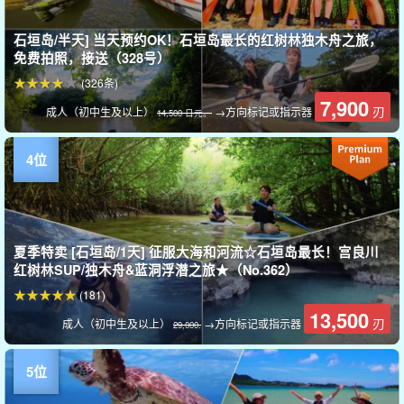
石垣岛/半天] 当天预约OK！石垣岛最长的红树林独木舟之旅，
免费拍照，接送（328号）
(326条)
7,900
刃
成人（初中生及以上）
→方向标记或指示器
14,500 日元。
夏季特卖 [石垣岛/1天] 征服大海和河流☆石垣岛最长！宫良川
红树林SUP/独木舟&蓝洞浮潜之旅★（No.362）
(181)
13,500
刃
成人（初中生及以上）
→方向标记或指示器
29,000.