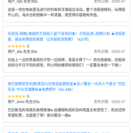
用户_hjfv 先生
/
30s.
发布日期：2026-07
这是一项在帕纳里岛进行的钓鱼和浮潜组合活动。整个流程很顺利，玩得挺
开心的。海水也和想象中一样清澈。我觉得内容物有所值。
石垣岛/傍晚] 美丽的夕阳给人留下深刻印象！夕阳巡游+烧烤计划 ★深受家
庭、朋友和情侣的喜爱 《2天前取消免费》（420号)
5
用户_slis 先生
/
30s.
发布日期：2026-07
在船上一边欣赏美丽的夕阳一边烧烤，真是太棒了～！肉也很美味，还能体
验到与平日不同的感觉，所以特别推荐给情侣们！一定要去体验一下哦☆
旅行团限定折扣]西表岛⇆石垣岛船票附送★至少要去一次的人气景点 "巴拉
苏岛 "半日浮潜路线★免费照片（No.486）
5
用户_emxi 先生
/
20s.
发布日期：2026-07
巴拉斯岛的海真的美得离谱w 由珊瑚构成的岛屿简直太有感觉了，而且还附
带渡轮票，太超值了吧！绝对要去一趟w