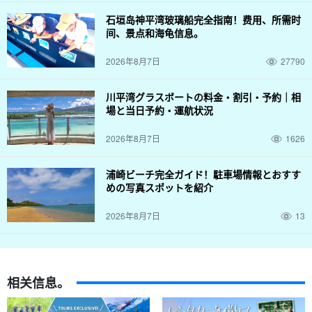
话，还能看到海龟！
石垣岛神平湾玻璃船完全指南！费用、所需时
间、景点和海龟信息。
2026年8月7日
27790
川平湾グラスボートの料金・割引・予約｜相
場と当日予約・運航状況
2026年8月7日
1626
浦崎ビーチ完全ガイド！駐車場情報とおすす
めの写真スポットを紹介
2026年8月7日
13
免费照片数据礼物
相关信息。
在游览过程中，导游会用特制的防水相机为您拍照，并免费为您提