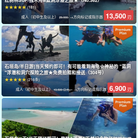
红树林SUP/独木舟&蓝洞浮潜之旅★（No.362）
(181)
13,500
刃
成人（初中生及以上）
→方向标记或指示器
29,000.
石垣岛/半日游]当天预约即可！有可能看到海龟☆神秘的 "蓝洞
"浮潜和洞穴探险之旅★免费拍照和接送（304号）
(216条)
6,900
刃
成人（初中生及以上）
→方向标记或指示器
13,500 日元。
探访神秘的 "蓝洞"。
不仅在意大利和冲绳本岛，石垣岛也有一个叫 "蓝洞 "的地方。它是
一个很受欢迎的浮潜地点，周围的海沟聚集了很多鱼类。