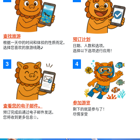
解，因此欢迎小孩子和游泳水平较差的人加入我们。
⬇︎ 仅适用于卡比拉湾 SUP
卡比拉湾 "SUP之旅★米其林指南3星★免费拍照和接送
（301号）
查找旅游
预订计划
开始时间9:00-11:30 / 13:30-16:00
根据一天中的时间和体验的性质而定。
日期、人数和选项。
所要时间时间：约 2.5 小时
选择您喜欢的旅游线路♪
→方向标记或指示器
7,900
刃
选择以下选项进行应用！
14,500 日元。
⬇︎ 仅用于卡比拉湾独木舟运动
石垣岛/半日游] 可当天预约！卡比ラ湾 "皮艇之旅 ★免
费拍照和接送（302号）
开始时间9:00-11:30 / 13:30-16:00
所要时间时间：约 2.5 小时
→方向标记或指示器
7,900
刃
14,500 日元。
参加游览
查看您的电子邮件。
剩下的就是参与了！
预订完成后通过电子邮件发送。
⬇︎ 仅用于蓝洞浮潜
尽情享受
您将收到更多信息☆。
石垣岛/半日游]当天预约即可！有可能看到海龟☆神秘的
"蓝洞 "浮潜和洞穴探险之旅★免费拍照和接送（304
号）
开始时间9:00-12:00 / 13:30-16:30