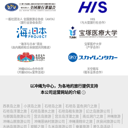
一般社团法人 全国旅游业协会（ANTA）
HIS
〈旅行业协会会员〉
〈与大型旅行社合作〉
“海洋与日本”项目
宝冢医疗大学
〈由内阁府和日本财团共同推进〉
〈产学合作〉
冲绳SDGs合作伙伴
天空租车
〈开展SDGs宣传活动〉
〈租车业务合作〉
以冲绳为中心，为各地的旅行提供支持
本公司运营网站的介绍
西表岛之旅
小滨岛之旅
石垣岛之旅
石垣岛 蓝色洞穴之旅
石垣岛浮潜之旅
石垣岛潜水之旅
石垣岛租车旅游
幻之岛旅游公司
与那国岛旅游公司
宫古岛旅游
宫古岛浮潜之旅
南瓜洞穴之旅
冲绳旅游
冲绳山原旅游公司
冲绳恩纳村旅游公司
冲绳滑翔伞之旅
庆良间旅游公司
水纳岛旅游公司
观鲸之旅
久米岛旅游公司
奄美旅游
屋久岛活动