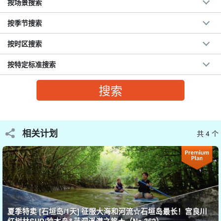
按场景搜索
按季节搜索
按时区搜索
按特定标准搜索
在举世闻名的大海☆中水上漫步。
相关计划
共 4 个
SUP 是 Stand Up Paddle（站立划桨）的缩写，也称为 "沙普 "或
"桨板"。
顾名思义，这是一项在全球迅速普及的海上运动，人们站在冲浪板
上，用桨在海洋、河流和其他水道上划行。
在水中快速移动的快感是您从未体验过的！
夏季特卖 [石垣岛/1天] 征服大海和河流☆石垣岛最长！宫良川