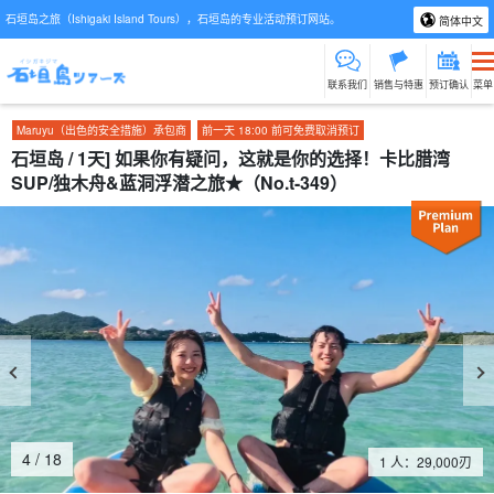
石垣岛之旅（Ishigaki Island Tours），石垣岛的专业活动预订网站。
简体中文
联系我们
销售与特惠
预订确认
菜单
Maruyu（出色的安全措施）承包商
前一天 18:00 前可免费取消预订
石垣岛 / 1天] 如果你有疑问，这就是你的选择！卡比腊湾
SUP/独木舟&蓝洞浮潜之旅★（No.t-349）
4
/
18
1 人：
29,000
刃