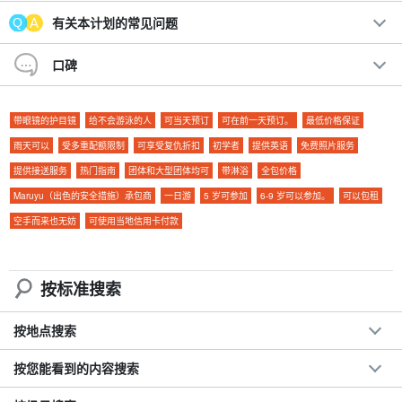
有关本计划的常见问题
米其林绿色指南》三星级旅游景点，"......
卡比拉湾
于
SUP
体验和非
常受欢迎的景点"
蓝洞
于
浮潜
这是一个包括体验在内的超值一日游计
口碑
划。
带眼镜的护目镜
给不会游泳的人
可当天预订
可在前一天预订。
最低价格保证
我们的许多客人都是初学者。我们将为您提供安全设备和向导！
雨天可以
受多重配额限制
可享受复仇折扣
初学者
提供英语
免费照片服务
建议。
提供接送服务
热门指南
团体和大型团体均可
带淋浴
全包价格
Maruyu（出色的安全措施）承包商
一日游
5 岁可参加
6-9 岁可以参加。
可以包租
◆
包含免费照片数据
空手而来也无妨
可使用当地信用卡付款
包括免费租用的旅游装备
参与日期。
前一天 18:00 前取消无需付费
人气。
卡比拉湾
和
蓝洞
体验
按标准搜索
按地点搜索
按您能看到的内容搜索