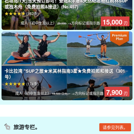
石垣岛/1天]当天预订即可！登陆&浮潜&天然纪念物红树林SUP
根据潮汐和阳光的变化，水面会在适当的时候变得像一面镜子，将
或独木舟（免费拍照&接送）(No.457)
周围的景观反射到海面上，形成类似于乌尤尼盐湖的景象！
(162条)
15,000
刃
成人（初中生及以上）
→方向标记或指示器
29,000.
卡比拉湾 "SUP之旅★米其林指南3星★免费拍照和接送（301
号）
(174条)
7,900
刃
成人（初中生及以上）
→方向标记或指示器
14,500 日元。
可以上岸探索洞穴内部，观察石灰岩洞等石洞的天然产物。
旅游专栏。
请参见列表。
海里有一个美丽、清澈的世界。和许多鱼儿一起游泳！运气好的