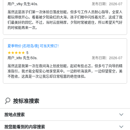
用户_vfky 先生
/
40s.
发布日期：2026-07
虽然这是孩子们第一次体验日落皮划艇，但多亏工作人员耐心指导，全家人
都玩得很开心。看着被夕阳染红的大海，孩子们眼中闪烁着光芒，这成了我
们最美好的回忆。不过，当时云层稍厚，夕阳时常被遮住，所以希望天气好
的时候能再来一次。
夏季特价 [石垣岛/夜] 可当天预订！
5
用户_kfto 先生
/
50s.
发布日期：2026-07
虽然这是我第一次在夜间海上划皮划艇，起初有些忐忑，但多亏了向导的精
准指引，我才能全程安心地享受其中。一边聆听海浪声，一边仰望星空，美
不胜收，这真是一次让我忘却日常喧嚣的绝佳体验。
按标准搜索
按地点搜索
按您能看到的内容搜索