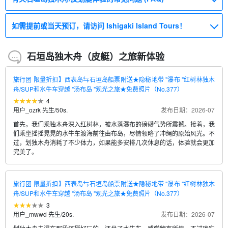
如需提前或当天预订，请访问 Ishigaki Island Tours！
石垣岛独木舟（皮艇）之旅新体验
旅行团 限量折扣】西表岛⇆石垣岛船票附送★隐秘地带 "瀑布 "红树林独木
舟/SUP和水牛车穿越 "汤布岛 "观光之旅★免费照片（No.377）
4
用户_ozrk 先生
/
50s.
发布日期：2026-07
首先，我们乘独木舟深入红树林，被水落瀑布的磅礴气势所震撼。接着，我
们乘坐摇摇晃晃的水牛车渡海前往由布岛，尽情领略了冲绳的原始风光。不
过，划独木舟消耗了不少体力，如果能多安排几次休息的话，体验就会更加
完美了。
旅行团 限量折扣】西表岛⇆石垣岛船票附送★隐秘地带 "瀑布 "红树林独木
舟/SUP和水牛车穿越 "汤布岛 "观光之旅★免费照片（No.377）
3
用户_mwwd 先生
/
20s.
发布日期：2026-07