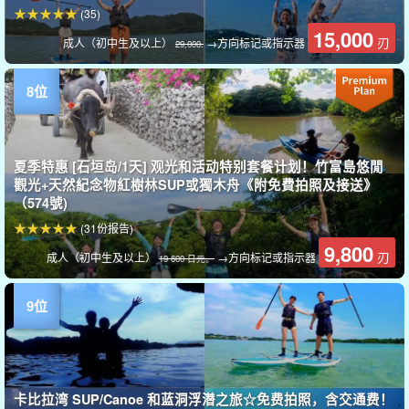
(35)
15,000
刃
成人（初中生及以上）
→方向标记或指示器
29,000.
夏季特惠 [石垣岛/1天] 观光和活动特别套餐计划！竹富島悠閒
觀光+天然紀念物紅樹林SUP或獨木舟《附免費拍照及接送》
（574號)
(31份报告)
9,800
刃
成人（初中生及以上）
→方向标记或指示器
19 600 日元。
卡比拉湾 SUP/Canoe 和蓝洞浮潜之旅☆免费拍照，含交通费！