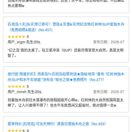
划独木舟去瀑布那段还挺好玩的。还坐了水牛车，感觉物有所值。不过确实
有点累啊w
石垣岛/1天]当天预订即可！登陆&浮潜&天然纪念物红树林SUP或独木舟
（免费拍照&接送）(No.457)
5
用户_vcgm 先生
/
20s.
发布日期：2026-07
“幻之岛”真的太美了。玩立桨冲浪（SUP）还能尽情享受大自然，真是太明
智了。
旅行团 限量折扣】西表岛⇆石垣岛船票附送★隐秘地带 "瀑布 "红树林独木
舟/SUP和水牛车穿越 "汤布岛 "观光之旅★免费照片（No.377）
5
用户_mmxh 先生
/
20s.
发布日期：2026-07
划着独木舟前往水落瀑布的旅程超级开心啊w。红树林的大自然氛围简直太
棒了，让人兴奋得不得了！坐水牛车既悠闲又超省时，绝对值得一去w
夏季特价 [石垣岛] 可当天预约！黄昏日落独木舟之旅（No.333）
4