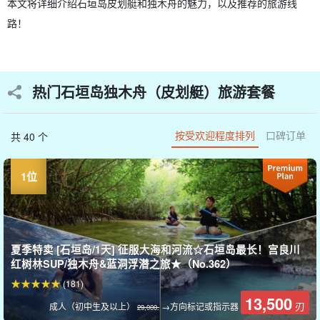
本文将详细介绍石垣岛皮划艇和独木舟的魅力，以及推荐的旅游线
路！
热门石垣岛独木舟（皮划艇）旅游套餐
按受欢迎程度排列
口碑订单
共 40 个
夏季特卖 [石垣岛/1天] 征服大海和河流☆石垣岛最长！宫良川
红树林SUP/独木舟&蓝洞浮潜之旅★（No.362）
(181)
13,500
刃
成人（初中生及以上）
→方向标记或指示器
29,000.