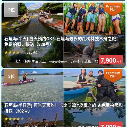
石垣岛/半天] 当天预约OK！石垣岛最长的红树林独木舟之旅，
免费拍照，接送（328号）
(326条)
7,900
刃
成人（初中生及以上）
→方向标记或指示器
14,500 日元。
石垣岛/半日游] 可当天预约！卡比ラ湾 "皮艇之旅 ★免费拍照和
接送（302号）
(86)
7,900