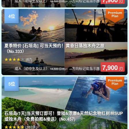
刃
成人（初中生及以上）
→方向标记或指示器
14,500 日元。
夏季特价 [石垣岛] 可当天预约！黄昏日落独木舟之旅
（No.333）
(67)
7,900
刃
成人（初中生及以上）
→方向标记或指示器
14,500 日元。
石垣岛/1天]当天预订即可！登陆&浮潜&天然纪念物红树林SUP
或独木舟（免费拍照&接送）(No.457)
(162条)