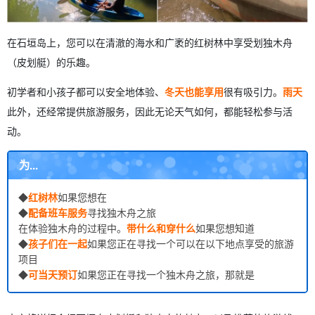
在石垣岛上，您可以在清澈的海水和广袤的红树林中享受划独木舟
（皮划艇）的乐趣。
初学者和小孩子都可以安全地体验、
冬天也能享用
很有吸引力。
雨天
此外，还经常提供旅游服务，因此无论天气如何，都能轻松参与活
动。
为...
◆
红树林
如果您想在
◆
配备班车服务
寻找独木舟之旅
在体验独木舟的过程中。
带什么和穿什么
如果您想知道
◆
孩子们在一起
如果您正在寻找一个可以在以下地点享受的旅游
项目
◆
可当天预订
如果您正在寻找一个独木舟之旅，那就是