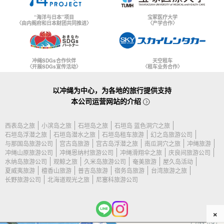
“海洋与日本”项目
宝冢医疗大学
〈由内阁府和日本财团共同推进〉
〈产学合作〉
冲绳SDGs合作伙伴
天空租车
〈开展SDGs宣传活动〉
〈租车业务合作〉
以冲绳为中心，为各地的旅行提供支持
本公司运营网站的介绍
西表岛之旅
小滨岛之旅
石垣岛之旅
石垣岛 蓝色洞穴之旅
石垣岛浮潜之旅
石垣岛潜水之旅
石垣岛租车旅游
幻之岛旅游公司
与那国岛旅游公司
宫古岛旅游
宫古岛浮潜之旅
南瓜洞穴之旅
冲绳旅游
冲绳山原旅游公司
冲绳恩纳村旅游公司
冲绳滑翔伞之旅
庆良间旅游公司
水纳岛旅游公司
观鲸之旅
久米岛旅游公司
奄美旅游
屋久岛活动
夏威夷旅游
檀香山旅游
普吉岛旅游
宿务岛旅游
台湾旅游之旅
长野旅游公司
北海道观光之旅
尼塞科旅游公司
×