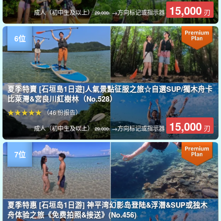
15,000
刃
成人（初中生及以上）
→方向标记或指示器
29,000.
夏季特賣 [石垣島1日遊]人氣景點征服之旅☆自選SUP/獨木舟卡
比萊灣&宮良川紅樹林（No.528）
（46 份报告）
15,000
刃
成人（初中生及以上）
→方向标记或指示器
29,000.
夏季特惠 [石垣岛1日游] 神平湾幻影岛登陆&浮潜&SUP或独木
舟体验之旅《免费拍照&接送》(No.456)