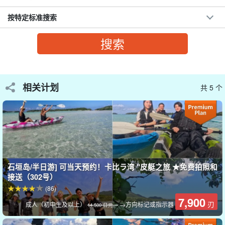
按特定标准搜索
相关计划
共 5 个
在卡比拉湾划独木舟！
游弋在被称为 "卡比拉蓝 "的翠绿色水域上，真有一种漂浮的感觉。
石垣岛/半日游] 可当天预约！卡比ラ湾 "皮艇之旅 ★免费拍照和
它与平静而美丽的大海相得益彰，即使在清澈的海水中也能看到热
接送（302号）
带鱼和珊瑚！
(86)
7,900
刃
成人（初中生及以上）
→方向标记或指示器
14,500 日元。