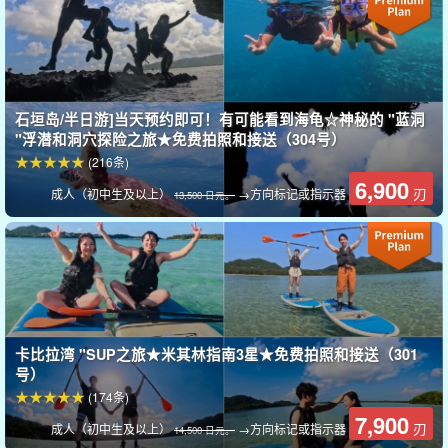
石垣岛/半日游]当天预约即可！有可能看到海龟☆神秘的 "蓝洞
"浮潜和洞穴探险之旅★免费拍照和接送（304号）
(216条)
6,900
刃
成人（初中生及以上）
→方向标记或指示器
13,500 日元。
神秘景点 "蓝洞 "浮潜！
不仅在意大利和冲绳本岛，石垣岛也有一个叫 "蓝洞 "的地方。它是
一个很受欢迎的浮潜地点，周围的海沟聚集了很多鱼类。
卡比拉湾 "SUP之旅★米其林指南3星★免费拍照和接送（301
号）
可以上岸探索洞穴内部，观察石灰岩洞等石洞的天然产物。
(174条)
7,900
刃
成人（初中生及以上）
→方向标记或指示器
14,500 日元。