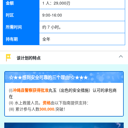
金额
1 人：
29,000
刃
时区
9:00-16:00
所需时间
约 7 小时。
持有期
全年
该计划的特点
☆★★
感到安全可靠的三个理由
!☆★★★
(i)
冲绳县警察获得批准
丸玉（出色的安全措施）认可的承包商
在
(ii) 水上救援人员。
资格
由以下指南提供支持：
(iii) 累计参与人数
300,000.
突破！