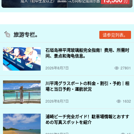
刃
成人（初中生及以上）
→方向标记或指示器
29,000.
旅游专栏。
请参见列表。
石垣岛神平湾玻璃船完全指南！费用、所需时
间、景点和海龟信息。
2026年8月7日
27801
川平湾グラスボートの料金・割引・予約｜相
場と当日予約・運航状況
免费照片数据礼物
2026年8月7日
1632
在游览过程中，导游会用特制的防水相机为您拍照，并免费为您提
供数据。
浦崎ビーチ完全ガイド！駐車場情報とおすす
めの写真スポットを紹介