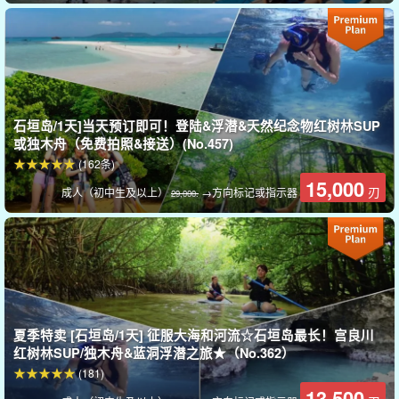
石垣岛/1天]当天预订即可！登陆&浮潜&天然纪念物红树林SUP
或独木舟（免费拍照&接送）(No.457)
(162条)
15,000
刃
成人（初中生及以上）
→方向标记或指示器
29,000.
导游提供良好的支持。
所有导游都是合格的水上救生员。我们的讲解缓慢而谨慎，因此欢
夏季特卖 [石垣岛/1天] 征服大海和河流☆石垣岛最长！宫良川
迎小孩子和不擅长游泳的人参加。
红树林SUP/独木舟&蓝洞浮潜之旅★（No.362）
(181)
13,500