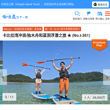
石垣岛之旅（Ishigaki Island Tours），石垣岛的专业活动预订网站。
简体中文
联系我们
销售与特惠
预订确认
菜单
Maruyu（出色的安全措施）承包商
前一天 18:00 前可免费取消预订
卡比拉湾冲浪/独木舟和蓝洞浮潜之旅 ★ (No.t-361)
4
/
11
1 人：
29,000
刃