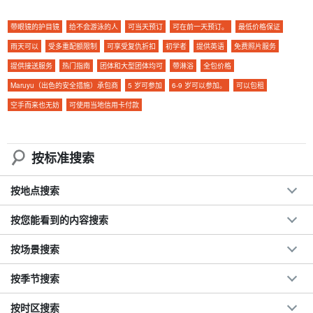
当天的计划！
带眼镜的护目镜
给不会游泳的人
可当天预订
可在前一天预订。
最低价格保证
在游览过程中，导游会用特制的防水相机为您拍照，并免费为您提
雨天可以
受多重配额限制
可享受复仇折扣
初学者
提供英语
免费照片服务
供数据。
提供接送服务
热门指南
团体和大型团体均可
带淋浴
全包价格
Maruyu（出色的安全措施）承包商
5 岁可参加
6-9 岁可以参加。
可以包租
建议。
空手而来也无妨
可使用当地信用卡付款
◆
包含免费照片数据
包括免费租用的旅游装备
按标准搜索
旅行团参与者福利页面介绍。
参与日期。
前一天 18:00 前取消无需付费
按地点搜索
按您能看到的内容搜索
按场景搜索
按季节搜索
按时区搜索