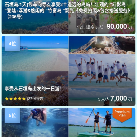
石垣岛/1天]包车向导☆享受2个遥远的岛屿！壮观的 "幻影岛
"登陆+浮潜&悠闲的 "竹富岛 "观光《免费拍照&包含接送服务》
（236号)
90,000
刃
1 对（最多 5 人）
享受从石垣岛出发的一日游！
7,000
(27份报告)
刃
5 人/人