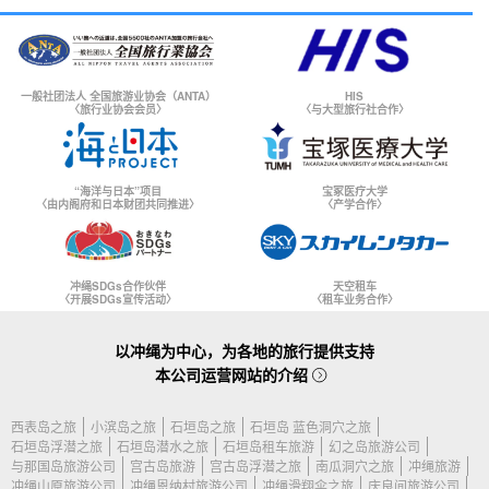
一般社团法人 全国旅游业协会（ANTA）
HIS
〈旅行业协会会员〉
〈与大型旅行社合作〉
“海洋与日本”项目
宝冢医疗大学
〈由内阁府和日本财团共同推进〉
〈产学合作〉
冲绳SDGs合作伙伴
天空租车
〈开展SDGs宣传活动〉
〈租车业务合作〉
以冲绳为中心，为各地的旅行提供支持
本公司运营网站的介绍
西表岛之旅
小滨岛之旅
石垣岛之旅
石垣岛 蓝色洞穴之旅
石垣岛浮潜之旅
石垣岛潜水之旅
石垣岛租车旅游
幻之岛旅游公司
与那国岛旅游公司
宫古岛旅游
宫古岛浮潜之旅
南瓜洞穴之旅
冲绳旅游
冲绳山原旅游公司
冲绳恩纳村旅游公司
冲绳滑翔伞之旅
庆良间旅游公司