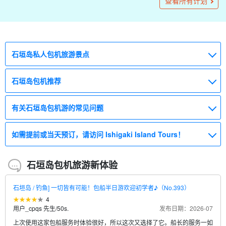
65,000
查看所有计划
（9 份报告）
刃
1 对（最多 4 人）
导》（256号）。
鱼 ◎《提前预约OK》（283号）。
（282号)
费接送》（225号)
（No.285）
150,000
90,000
45,000
50,000
44,000
36,000
10,000
(8 份报告）
（29 份报告）
(3)
刃
刃
刃
刃
刃
刃
刃
半天课程（最多 4 人）
1人（16岁至60岁）
1 对（最多 5 人）
1 对（最多 4 人）
1 对（1-4 人）
最多6人
最多 3 人
250,000
80,000
55,000
56,000
10,000
(1)
刃
刃
刃
刃
刃
最多6人
最多 4 人
最多 4 人
最多 3 人
成人（12 岁及以上）
→方向标记或指示器
13,000 日元。
石垣岛私人包机旅游景点
石垣岛包机推荐
有关石垣岛包机游的常见问题
如需提前或当天预订，请访问 Ishigaki Island Tours！
石垣岛包机旅游新体验
石垣岛 / 钓鱼] 一切皆有可能！包船半日游欢迎初学者♪（No.393）
4
用户_cpqs 先生
/
50s.
发布日期：2026-07
上次使用这家包船服务时体验很好，所以这次又选择了它。船长的服务一如