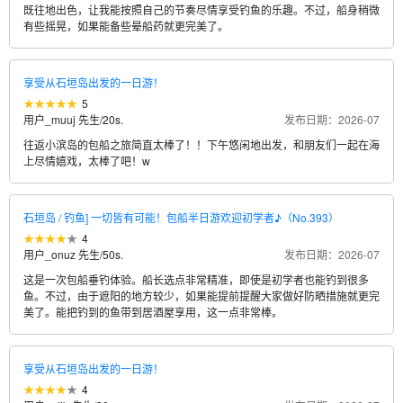
既往地出色，让我能按照自己的节奏尽情享受钓鱼的乐趣。不过，船身稍微
有些摇晃，如果能备些晕船药就更完美了。
享受从石垣岛出发的一日游！
5
用户_muuj 先生
/
20s.
发布日期：2026-07
往返小滨岛的包船之旅简直太棒了！！下午悠闲地出发，和朋友们一起在海
上尽情嬉戏，太棒了吧！w
石垣岛 / 钓鱼] 一切皆有可能！包船半日游欢迎初学者♪（No.393）
4
用户_onuz 先生
/
50s.
发布日期：2026-07
这是一次包船垂钓体验。船长选点非常精准，即使是初学者也能钓到很多
鱼。不过，由于遮阳的地方较少，如果能提前提醒大家做好防晒措施就更完
美了。能把钓到的鱼带到居酒屋享用，这一点非常棒。
享受从石垣岛出发的一日游！
4