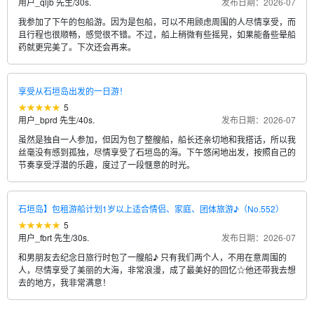
用户_qljb 先生
/
30s.
发布日期：2026-07
我参加了下午的包船游。因为是包船，可以不用顾虑周围的人尽情享受，而
且行程也很顺畅，感觉很不错。不过，船上稍微有些摇晃，如果能备些晕船
药就更完美了。下次还会再来。
享受从石垣岛出发的一日游！
5
用户_bprd 先生
/
40s.
发布日期：2026-07
虽然是独自一人参加，但因为包了整艘船，船长还亲切地和我搭话，所以我
丝毫没有感到孤独，尽情享受了石垣岛的海。下午悠闲地出发，按照自己的
节奏享受浮潜的乐趣，度过了一段惬意的时光。
石垣岛】包租游船计划1岁以上适合情侣、家庭、团体旅游♪（No.552）
5
用户_fbrt 先生
/
30s.
发布日期：2026-07
和男朋友去纪念日旅行时包了一艘船♪ 只有我们两个人，不用在意周围的
人，尽情享受了美丽的大海，非常浪漫，成了最美好的回忆☆他还带我去想
去的地方，我非常满意！