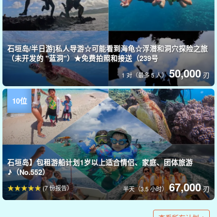
石垣岛/半日游]私人导游☆可能看到海龟☆浮潜和洞穴探险之旅
（未开发的 "蓝洞"）★免费拍照和接送（239号
50,000
刃
1 对（最多 5 人）
石垣岛】包租游船计划1岁以上适合情侣、家庭、团体旅游
♪（No.552）
67,000
(7 份报告）
刃
半天（3.5 小时）
石垣島1日遊]私人導遊豪華VIP包租計畫彈性支援◎我們的步調
石垣岛 / 钓鱼] 一切皆有可能！包船一天 (No.394)
石垣岛 / 钓鱼] 一切皆有可能！包船半日游欢迎初学者
暂停受理：【石垣岛/包团游】每日仅限一组！半日或一日私人
石垣岛 / 1天 / 包船] 初学者和经验丰富的潜水员都可以享受！完
石垣岛 / 半日 / 私人包租] 适合初学者的安全潜水 ◎免费包租潜
石垣岛 / 1天] 尽情享受一整天！即使是初学者，有向导带领也
石垣岛/半日游]第一次钓鱼的人不用担心，因为有向导♪乘坐包
石垣岛 / 2小时 / 包租游船】欢迎初学者！前一天可以预约（281
石垣岛/1天] 乘坐豪华包租船，享受诱饵钓鱼的乐趣☆以GT和
石垣岛/半天]包船路亚钓鱼！即使是初学者也能钓到大鱼的真实
【夜间举办＆仅限一组/2小时】无需自备任何装备！星空×大海
【石垣岛/4小时】仅限一组人的体验潜水之旅☆还能享受浮潜和
♪團體旅行、公司旅行（No.554）
♪（No.393）
户外之旅《全套装备租赁·日间游含特制午餐》（No.407）
全私人潜水包租旅游☆可定制计划《提前预订OK・有教练指
水之旅《可提前预约，有教练指导》（No.255）。
会很安心♪乘坐包租船出海吧！包船钓鱼之旅☆可以咨询想钓的
租船！包船钓鱼之旅☆可以咨询想钓的鱼 ◎《提前预约OK》
号）
Taman为目标！由资深船长全程支援《无需携带任何物品，免
体验☆《可选择上午或下午，空手也可》(No.224)
的夜钓巡游☆非同寻常的夜钓体验《包船・可当日预约》
无人机拍摄的乐趣♪《含装备・免费提供GoPro》（编号567）