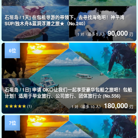
石垣岛 / 1天] 在包租导游的带领下，去寻找海龟吧！神平湾
SUP/独木舟&蓝洞浮潜之旅★（No.240）
90,000
刃
1 对（最多 5 人）
石垣岛 / 1日] 申请 OK◎让我们一起享受豪华包船之旅吧！包船
计划！适用于毕业旅行、公司旅行、团体旅行☆ (No.556)
180,000
(1)
刃
1 对（最多 10 人）