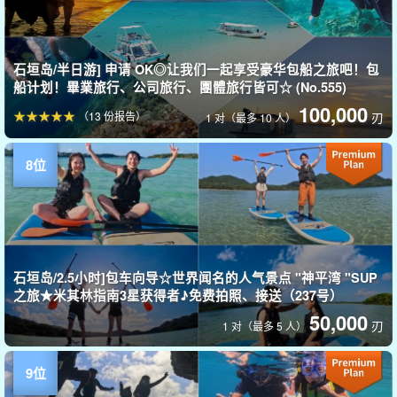
石垣岛/半日游] 申请 OK◎让我们一起享受豪华包船之旅吧！包
船计划！畢業旅行、公司旅行、團體旅行皆可☆ (No.555)
100,000
（13 份报告）
刃
1 对（最多 10 人）
石垣岛/2.5小时]包车向导☆世界闻名的人气景点 "神平湾 "SUP
之旅★米其林指南3星获得者♪免费拍照、接送（237号）
50,000
刃
1 对（最多 5 人）