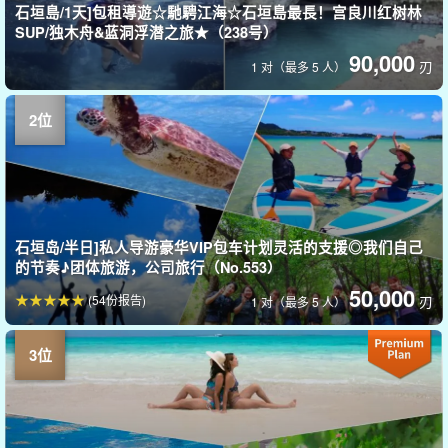
石垣島/1天]包租導遊☆馳騁江海☆石垣島最長！宫良川红树林
SUP/独木舟&蓝洞浮潜之旅★（238号）
90,000
刃
1 对（最多 5 人）
石垣岛/半日]私人导游豪华VIP包车计划灵活的支援◎我们自己
的节奏♪团体旅游，公司旅行（No.553）
50,000
(54份报告)
刃
1 对（最多 5 人）