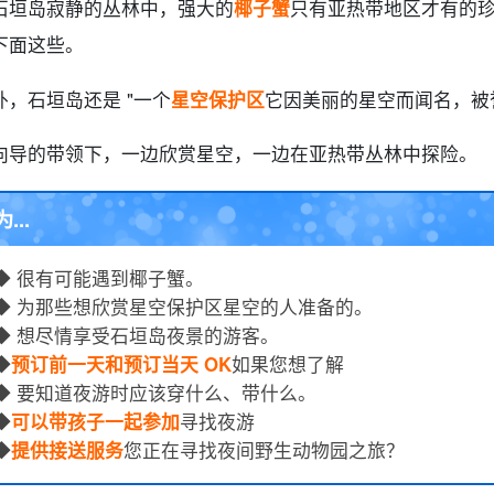
石垣岛寂静的丛林中，强大的
椰子蟹
只有亚热带地区才有的
下面这些。
外，石垣岛还是 "一个
星空保护区
它因美丽的星空而闻名，被誉
向导的带领下，一边欣赏星空，一边在亚热带丛林中探险。
为...
◆ 很有可能遇到椰子蟹。
◆ 为那些想欣赏星空保护区星空的人准备的。
◆ 想尽情享受石垣岛夜景的游客。
◆
预订前一天和预订当天 OK
如果您想了解
◆ 要知道夜游时应该穿什么、带什么。
◆
可以带孩子一起参加
寻找夜游
◆
提供接送服务
您正在寻找夜间野生动物园之旅？