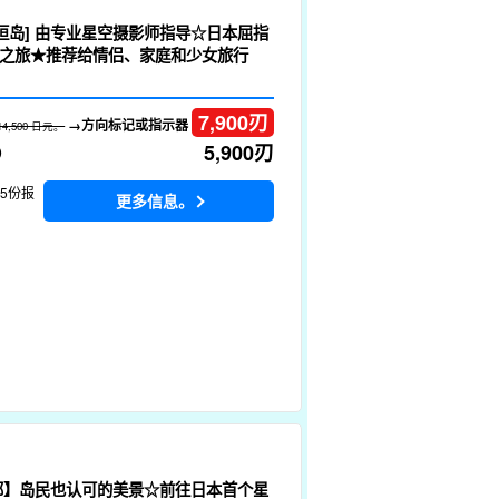
石垣岛] 由专业星空摄影师指导☆日本屈指
之旅★推荐给情侣、家庭和少女旅行
7,900
刃
→方向标记或指示器
14,500 日元。
5,900
刃
）
15份报
更多信息。
部】岛民也认可的美景☆前往日本首个星