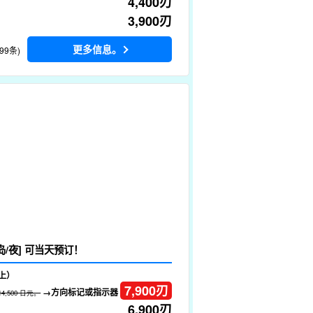
4,400
刃
3,900
刃
更多信息。
99条)
岛/夜] 可当天预订！
上）
7,900
刃
→方向标记或指示器
14,500 日元。
6,900
刃