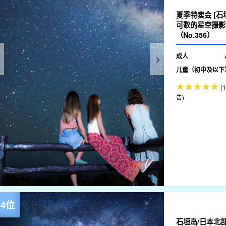
夏季特卖会 [
可数的星空摄影
（No.356）
成人
儿童（初中及以下
(
告)
石垣岛/日本北