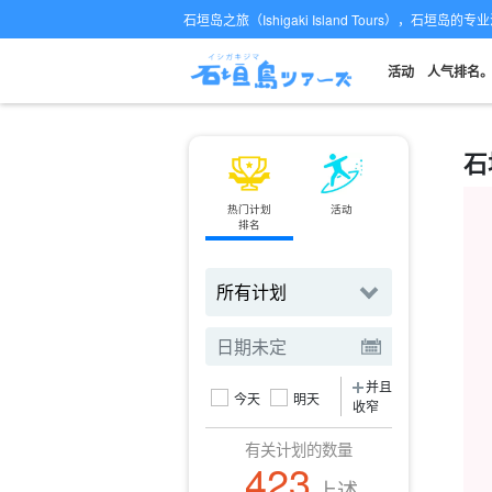
石垣岛之旅（Ishigaki Island Tours），石垣岛
活动
人气排名
石
热门计划
活动
小轮
排名
订票
并且
今天
明天
收窄
有关计划的数量
423
上述