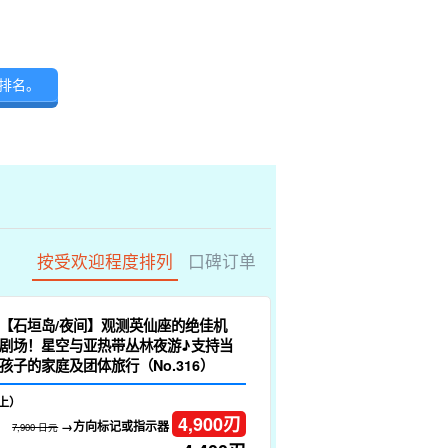
排名。
按受欢迎程度排列
口碑订单
【石垣岛/夜间】观测英仙座的绝佳机
剧场！星空与亚热带丛林夜游♪支持当
孩子的家庭及团体旅行（No.316）
上）
4,900
刃
→方向标记或指示器
7,900 日元