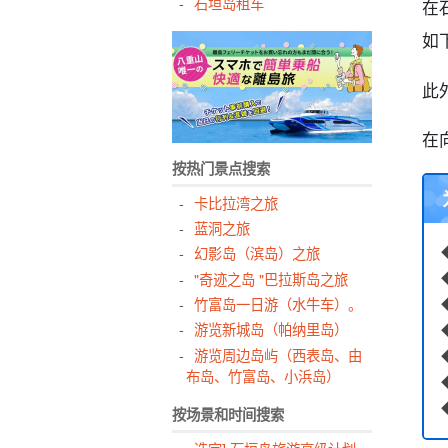
石垣岛租车
在
如
此
在
按热门景点搜索
卡比拉湾之旅
蓝洞之旅
幻影岛（滨岛）之旅
"奇迹之岛 "巴拉斯岛之旅
竹富岛一日游（水牛车）。
游览新城岛（帕纳里岛）
游览周边岛屿（西表岛、由
布岛、竹富岛、小浜岛）
按场景和时间搜索