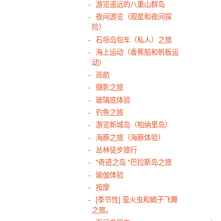
游览遥远的八重山群岛
夜间游览（观星和夜间探
险）
石垣岛包车（私人）之旅
海上运动（香蕉船和帆板运
动）
巡航
摄影之旅
玻璃底体验
钓鱼之旅
游览新城岛（帕纳里岛）
海豚之旅（海豚体验）
丛林徒步旅行
"奇迹之岛 "巴拉斯岛之旅
瑜伽体验
按摩
[季节性] 萤火虫和蝎子飞舞
之旅。