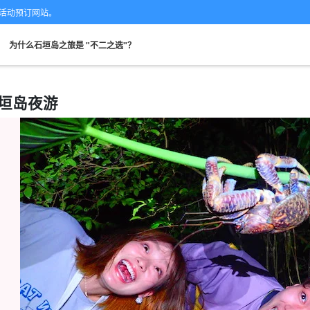
的专业活动预订网站。
。
为什么石垣岛之旅是 "不二之选"？
垣岛夜游
从现场。
可当天预订
超值折扣
保险费
租车
观
搜索
规划
设计图
选定计划