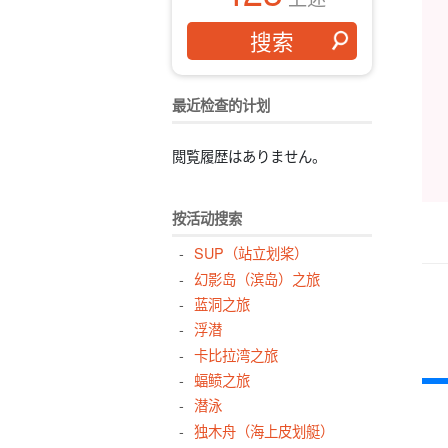
最近检查的计划
閲覧履歴はありません。
按活动搜索
SUP（站立划桨）
幻影岛（滨岛）之旅
蓝洞之旅
浮潜
卡比拉湾之旅
蝠鲼之旅
潜泳
独木舟（海上皮划艇）