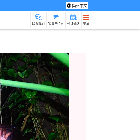
简体中文
联系我们
销售与特惠
预订确认
菜单
光旅游
水疗与放松
制造经验
货物销售（相对于
保姆
石垣岛
动荡
服务）
路上烹饪