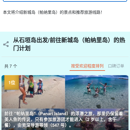
本文将介绍新城岛（帕纳里岛）的景点和推荐旅游线路！
从石垣岛出发/前往新城岛（帕纳里岛）的热
门计划
按受欢迎程度排列
口碑订单
共 7 个
前往 "帕纳里岛"（Panari Island）的浮潜之旅，那里仍保留着
美人鱼的传说，只有参加旅游团才能进入（2 岁以上，含午
餐），由资深导游带领（547 号）。