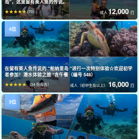
岛"，这里留有美人鱼的传说。
12,000
(70)
刃
成人
在留有美人鱼传说的 "帕纳里岛 "进行一次特别体验☆欢迎初学
者参加！潜水体验之旅 *含午餐（编号 548）
16,000
（34 份报告）
刃
成人（初中生及以上）