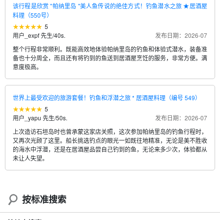
该行程是欣赏 "帕纳里岛 "美人鱼传说的绝佳方式！钓鱼潜水之旅 ★居酒屋
料理（550号）
5
用户_expf 先生
/
40s.
发布日期：2026-07
整个行程非常顺利。既能高效地体验帕纳里岛的钓鱼和体验式潜水，装备准
备也十分周全，而且还有将钓到的鱼送到居酒屋烹饪的服务，非常方便。满
意度极高。
世界上最受欢迎的旅游套餐！钓鱼和浮潜之旅 * 居酒屋料理（编号 549）
5
用户_yapu 先生
/
50s.
发布日期：2026-07
上次造访石垣岛时也曾承蒙这家店关照，这次参加帕纳里岛的钓鱼行程时，
又再次光顾了这里。船长挑选钓点的眼光一如既往地精准，无论是美不胜收
的海水中浮潜，还是在居酒屋品尝自己钓到的鱼，无论来多少次，体验都从
未让人失望。
按标准搜索