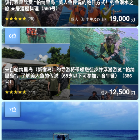
该行程是欣赏 "帕纳里岛 "美人鱼传说的绝佳方式！钓鱼潜水之
旅 ★居酒屋料理（550号）
19,000
(25)
刃
成人（初中生及以上）
来自帕纳里岛（新宿岛）的导游将带领您徒步并浮潜游览 "帕纳
里岛"，了解美人鱼的传说（65岁以下可参加，含午餐）（386
号）
12,500
(113)
刃
成人