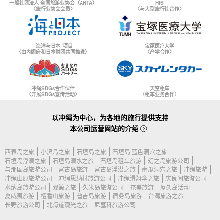
一般社团法人 全国旅游业协会（ANTA）
HIS
〈旅行业协会会员〉
〈与大型旅行社合作〉
“海洋与日本”项目
宝冢医疗大学
〈由内阁府和日本财团共同推进〉
〈产学合作〉
冲绳SDGs合作伙伴
天空租车
〈开展SDGs宣传活动〉
〈租车业务合作〉
以冲绳为中心，为各地的旅行提供支持
本公司运营网站的介绍
西表岛之旅
小滨岛之旅
石垣岛之旅
石垣岛 蓝色洞穴之旅
石垣岛浮潜之旅
石垣岛潜水之旅
石垣岛租车旅游
幻之岛旅游公司
与那国岛旅游公司
宫古岛旅游
宫古岛浮潜之旅
南瓜洞穴之旅
冲绳旅游
冲绳山原旅游公司
冲绳恩纳村旅游公司
冲绳滑翔伞之旅
庆良间旅游公司
水纳岛旅游公司
观鲸之旅
久米岛旅游公司
奄美旅游
屋久岛活动
夏威夷旅游
檀香山旅游
普吉岛旅游
宿务岛旅游
台湾旅游之旅
长野旅游公司
北海道观光之旅
尼塞科旅游公司