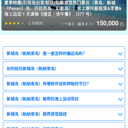
夏季特惠[石垣岛出发/前往]包船游览热门景点（黑岛、新城
（Panari）岛、巴拉苏岛、幻影岛）！水上摩托艇租赁&浮潜&
海上运动 1 天课程《接送・含午餐》（577 号）
150,000
（2 份报告）
刃
1 个单元（最多 8 人）
新城岛（帕纳里岛）是一座怎样的偏远岛屿？
如何前往新城岛（帕纳里岛）
新城岛（帕纳里岛）有哪些传说和神秘的节日？
新城岛（帕纳里岛）推荐的海上运动项目
新城岛（帕纳里岛）推荐游览路线