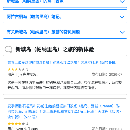
新城岛（帕纳里岛）的热门景点
阿拉古宿岛（帕纳里岛）笔记。
有关新城岛（帕纳里岛）旅游的常见问题
新城岛（帕纳里岛）之旅的新体验
世界上最受欢迎的旅游套餐！钓鱼和浮潜之旅 * 居酒屋料理（编号 549）
3
用户_hjfv 先生
/
30s.
发布日期：2026-07
这是一项在帕纳里岛进行的钓鱼和浮潜组合活动。整个流程很顺利，玩得挺
开心的。海水也和想象中一样清澈。我觉得内容物有所值。
夏季特惠[石垣岛出发/前往]包船游览热门景点（黑岛、新城（Panari）岛、
巴拉苏岛、幻影岛）！水上摩托艇租赁&浮潜&海上运动 1 天课程《接送・
含午餐》（577 号）
4
用户_ycgr 先生
/
30s.
发布日期：2026-07