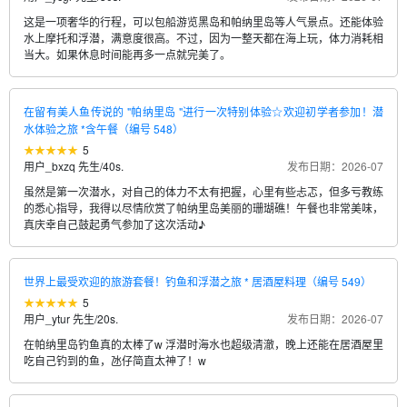
这是一项奢华的行程，可以包船游览黑岛和帕纳里岛等人气景点。还能体验
水上摩托和浮潜，满意度很高。不过，因为一整天都在海上玩，体力消耗相
当大。如果休息时间能再多一点就完美了。
在留有美人鱼传说的 "帕纳里岛 "进行一次特别体验☆欢迎初学者参加！潜
水体验之旅 *含午餐（编号 548）
5
用户_bxzq 先生
/
40s.
发布日期：2026-07
虽然是第一次潜水，对自己的体力不太有把握，心里有些忐忑，但多亏教练
的悉心指导，我得以尽情欣赏了帕纳里岛美丽的珊瑚礁！午餐也非常美味，
真庆幸自己鼓起勇气参加了这次活动♪
世界上最受欢迎的旅游套餐！钓鱼和浮潜之旅 * 居酒屋料理（编号 549）
5
用户_ytur 先生
/
20s.
发布日期：2026-07
在帕纳里岛钓鱼真的太棒了w 浮潜时海水也超级清澈，晚上还能在居酒屋里
吃自己钓到的鱼，氹仔简直太神了！w