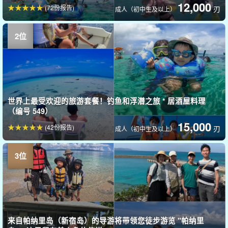
12,000
(72份报告)
刃
成人（初中生及以上）
世界上最受欢迎的旅游套餐！钓鱼和浮潜之旅 * 居酒屋料理
（编号 549）
15,000
(42份报告)
刃
成人（初中生及以上）
来自帕纳里岛（新宿岛）的导游将带领您徒步游览 "帕纳里