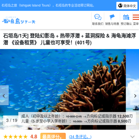
石垣岛之旅（Ishigaki Island Tours），石垣岛的专业活动预订网站。
简体中文
联系我们
销售与特惠
预订确认
菜单
石垣岛/1天] 登陆幻影岛 + 热带浮潜 + 蓝洞探险 & 海龟海滩浮
潜 《设备租赁》 儿童也可享受！(401号)
成人（初中及以上年龄）：
→方向标记或指示器
12,500
刃
13 800 日元
4
/
19
儿童（5 岁至小学入学年龄）：
→方向标记或指示器
8,500
刃
10,000.
4.8
最高评分。
(
34 条评论。
)