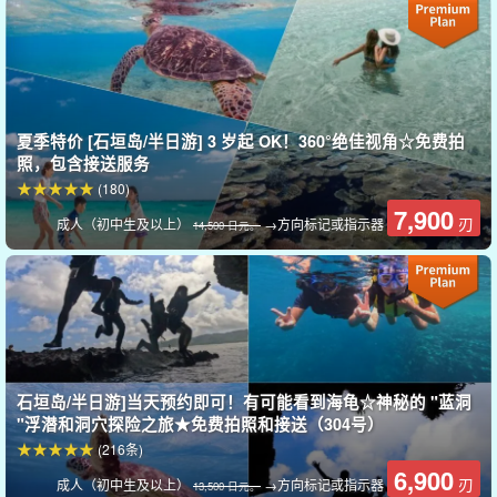
幻影岛没有定期船只，只能乘船前往。这里的沙滩洁白如丝，海水
清澈见底，是您梦寐以求的度假胜地。
欣赏拍摄广告的美丽无人岛！
夏季特价 [石垣岛/半日游] 3 岁起 OK！360°绝佳视角☆免费拍
照，包含接送服务
(180)
7,900
刃
成人（初中生及以上）
→方向标记或指示器
14,500 日元。
石垣岛/半日游]当天预约即可！有可能看到海龟☆神秘的 "蓝洞
"浮潜和洞穴探险之旅★免费拍照和接送（304号）
(216条)
6,900
刃
成人（初中生及以上）
→方向标记或指示器
13,500 日元。