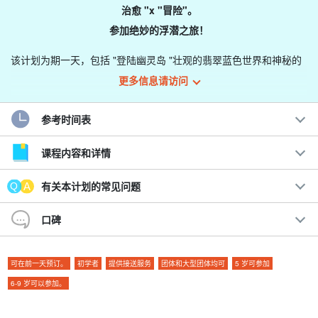
治愈 "x "冒险"。
参加绝妙的浮潜之旅！
该计划为期一天，包括 "登陆幽灵岛 "壮观的翡翠蓝色世界和神秘的
"蓝洞 "浮潜。
一天之内游览两个主要浮潜景点
你可以走了......
更多信息请访问
只需预订一天的日程，所有费用（设备租赁费）均包括在内！
参考时间表
☆ 参观者特别优惠☆ ☆ 参观者特别优惠☆ ☆ 参观者特别
课程内容和详情
优惠☆ ☆ 参观者特别优惠
有关本计划的常见问题
免费设备租赁
免费接送的市中心区
口碑
◆ 盒装眼镜和儿童玩沙套装
可在前一天预订。
初学者
提供接送服务
团体和大型团体均可
5 岁可参加
⬇︎“幻之岛”半日浮潜行程请点击此处⬇︎
6-9 岁可以参加。
石垣岛美景】 ★在当地集合点免费租借GoPro ★幻影岛
登陆和热带浮潜（半天课程）（No.588）