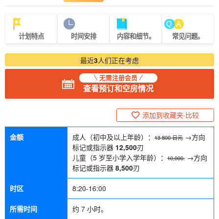
计划特点
时间安排
内容和细节。
常见问题。
最近
3
人们正在考虑
无需注册会员
查看预订和空房情况
添加到收藏夹·比较
金额
成人（初中及以上年龄）：
→方向
13 800 日元
标记或指示器
12,500
刃
儿童（5 岁至小学入学年龄）：
→方向
10,000.
标记或指示器
8,500
刃
时区
8:20-16:00
所需时间
约 7 小时。