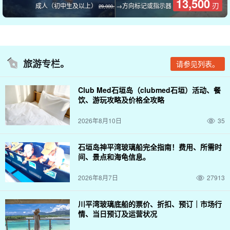
13,500
刃
成人（初中生及以上）
→方向标记或指示器
29,000.
从壮观的海滩步行至蓝洞。
旅游专栏。
请参见列表。
在蓝洞的入口处，有一处海水汇集的地方，这是大自然不断挖掘悬
Club Med石垣岛（clubmed石垣）活动、餐
崖和海底而形成的。这个海水池之所以被称为 "蓝洞"，是因为悬崖
饮、游玩攻略及价格全攻略
造成的 "阴影 "和来自外界的 "光线 "使其呈现出蓝色。
2026年8月10日
35
通往蓝洞的跋涉并不艰难，所以也不困难、
任何人都可以参与
就是
这样。一路上你会遇到很多生物！
石垣岛神平湾玻璃船完全指南！费用、所需时
间、景点和海龟信息。
2026年8月7日
27913
川平湾玻璃底船的票价、折扣、预订｜市场行
情、当日预订及运营状况