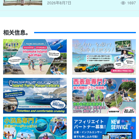
2026年8月7日
1697
相关信息。
极有可能遇到海龟☆浮潜
探索蓝洞后，游向蓝洞的离岸延伸部分。这是一次充满活力的外礁
浮潜体验。
穿过珊瑚礁山谷，游到外礁，在那里您可以观赏鱼群，放松心情。
这条浮潜路线有海滩入口，因此担心晕船的游客可以放心！
↓ 箭头（标记或符号）
部分海洋运动项目
点击此处参观 ↓。
石垣島 / 1天】5歲以上參加◎幻影島登陸、浮潛、10種
以上海上運動課程★《免費租借裝備、接送》（261