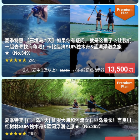
美丽的大珊瑚礁石溪泻湖
与尼莫和色彩斑斓的热带鱼见面。
在幻影岛登陆后，游船会行驶一段距离到达浮潜点。石成泻湖地区
拥有日本最大的珊瑚群之一，这里的透明度、珊瑚质量和鱼类数量
夏季特惠 【石垣岛/1天】如果你有疑问，就是这里了☆让我们
一起去寻找海龟吧！卡比腊湾SUP/独木舟&蓝洞浮潜之旅
都非常吸引人。
★（No.349）
(265)
浮潜，悠闲地欣赏美丽的海底世界！
13,500
刃
成人（初中生及以上）
→方向标记或指示器
29,000.
夏季特卖 [石垣岛/1天] 征服大海和河流☆石垣岛最长！宫良川
红树林SUP/独木舟&蓝洞浮潜之旅★（No.362）
(181)