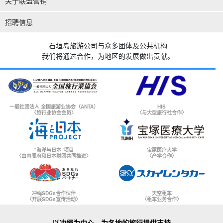
关于联盟营销
招聘信息
石垣岛旅游公司与众多团体及公共机构
我们将通过合作，为地区的发展做出贡献。
一般社团法人 全国旅游业协会（ANTA）
HIS
〈旅行业协会会员〉
〈与大型旅行社合作〉
“海洋与日本”项目
宝冢医疗大学
〈由内阁府和日本财团共同推进〉
〈产学合作〉
冲绳SDGs合作伙伴
天空租车
〈开展SDGs宣传活动〉
〈租车业务合作〉
以冲绳为中心，为各地的旅行提供支持