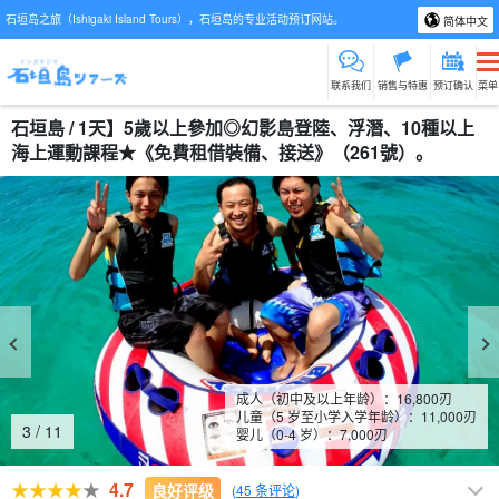
石垣岛之旅（Ishigaki Island Tours），石垣岛的专业活动预订网站。
简体中文
联系我们
销售与特惠
预订确认
菜单
石垣島 / 1天】5歲以上參加◎幻影島登陸、浮潛、10種以上
海上運動課程★《免費租借裝備、接送》（261號）。
成人（初中及以上年龄）：
16,800
刃
儿童（5 岁至小学入学年龄）：
11,000
刃
4
/
11
婴儿（0-4 岁）：
7,000
刃
4.7
良好评级
(
45 条评论
)