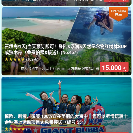
石垣岛/1天]当天预订即可！登陆&浮潜&天然纪念物红树林SUP
或独木舟（免费拍照&接送）(No.457)
(162条)
15,000
刃
成人（初中生及以上）
→方向标记或指示器
29,000.
激动人心在所需时间内
快马加鞭
明星
大人和孩子都会感到无限兴奋！
惊险、刺激、微笑 100%☆在美丽的大海中，您可以尽情玩转十
在规定的时间内，您可以尽情玩耍，因此在体验了所有活动后，您
余种海上运动项目★免费接送（编号 551）
可以再次尝试最有趣的活动！您可以尽情尝试各种海上运动！当
(57)