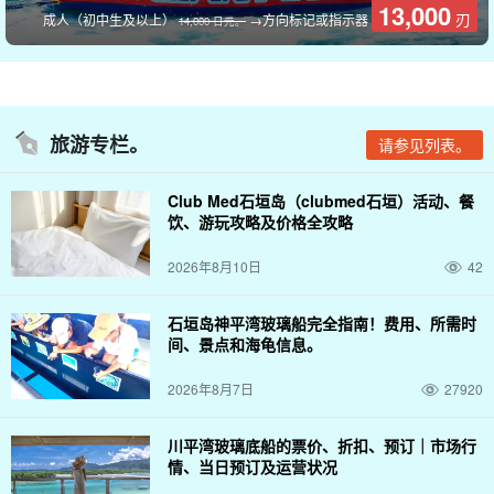
然，这也没问题！
13,000
刃
成人（初中生及以上）
→方向标记或指示器
14,000 日元。
这些机器是根据用户数量安排的，因此有足够的游戏空间，大人和
孩子可以一起尽情玩耍。
为游客提供特别优惠！
旅游专栏。
请参见列表。
免费设备租赁
Club Med石垣岛（clubmed石垣）活动、餐
免费接送的市中心区
饮、游玩攻略及价格全攻略
◆ 可免费租用晕船带。
◆
盒装眼镜和儿童玩沙套装
2026年8月10日
42
◆
提供各种照片逼真的商品。
包括所有类型的保险和人身意外保险。
石垣岛神平湾玻璃船完全指南！费用、所需时
间、景点和海龟信息。
↓ 点击此处参加海上运动之旅 ↓ 点击此处参加海上运动之旅
2026年8月7日
27920
石垣岛/半日游】5 岁以上可参加 ◎10 多种海上运动任
你玩 ★适合家庭、情侣、团体出游 ★免费租借装备，直
川平湾玻璃底船的票价、折扣、预订｜市场行
接见面赠送 GoPro）（263 号）。
开始时间: 8:20-12:00 / 13:00-16:30
情、当日预订及运营状况
所要时间：约 3 小时 30 分钟。
11,000 日元