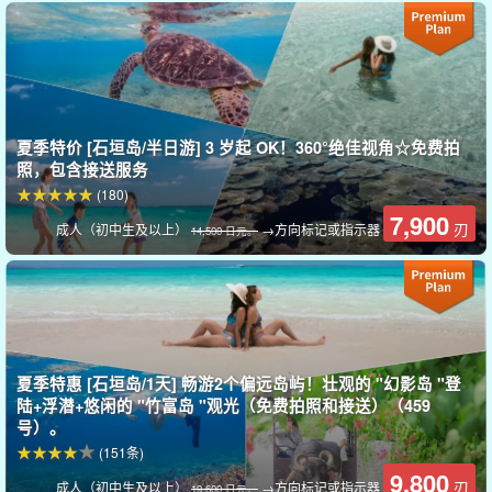
夏季特价 [石垣岛/半日游] 3 岁起 OK！360°绝佳视角☆免费拍
照，包含接送服务
(180)
7,900
刃
成人（初中生及以上）
→方向标记或指示器
14,500 日元。
浮潜疗伤
石成泻湖地区拥有日本最大的珊瑚群，其透明度、珊瑚质量和鱼类
夏季特惠 [石垣岛/1天] 畅游2个偏远岛屿！壮观的 "幻影岛 "登
数量等都充满魅力。您可以悠闲地欣赏美丽的海底世界！
陆+浮潜+悠闲的 "竹富岛 "观光（免费拍照和接送）（459
号）。
经验丰富的船长将带您前往当天的最佳地点。
(151条)
9,800
刃
成人（初中生及以上）
→方向标记或指示器
19 600 日元。