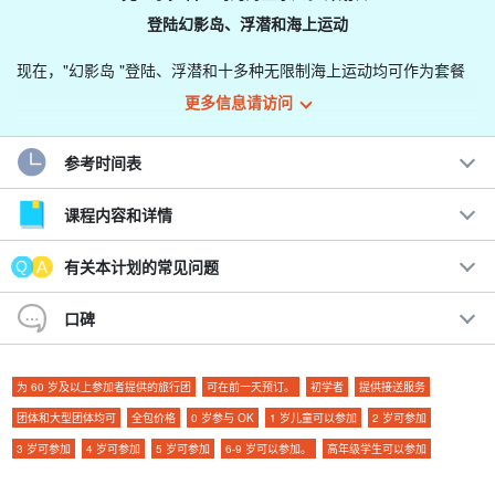
登陆幻影岛、浮潜和海上运动
现在，"幻影岛 "登陆、浮潜和十多种无限制海上运动均可作为套餐
计划提供！
更多信息请访问
为...
参考时间表
◆ 希望一起玩乐的家庭成员。
课程内容和详情
◆ 希望在团体中享受乐趣的人。
◆ 为那些想让孩子们在海里玩耍的人准备的。
有关本计划的常见问题
◆ 适合同时想享受浮潜和海上运动的游客。
考虑团体旅行的人，如学生旅行、毕业旅行、公司旅行等。
口碑
并且
取消前两天上午 9 点前免费
全包装备租赁和午餐！全包（包括
为 60 岁及以上参加者提供的旅行团
可在前一天预订。
初学者
提供接送服务
设备租赁和午餐），只需预订，即可享受一天的服务！
团体和大型团体均可
全包价格
0 岁参与 OK
1 岁儿童可以参加
2 岁可参加
3 岁可参加
4 岁可参加
5 岁可参加
6-9 岁可以参加。
高年级学生可以参加