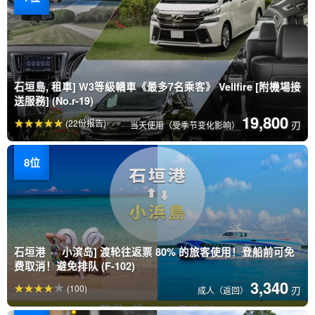
石垣島, 租車] W3等級轎車《最多7名乘客》 Vellfire [附機場接
送服務] (No.r-19)
19,800
(22份报告)
刃
当天使用（受季节变化影响）
石垣港 ⇔ 小滨岛] 渡轮往返票 80% 的旅客使用！登船前可免
费取消！避免排队 (F-102)
3,340
(100)
刃
成人（返回）