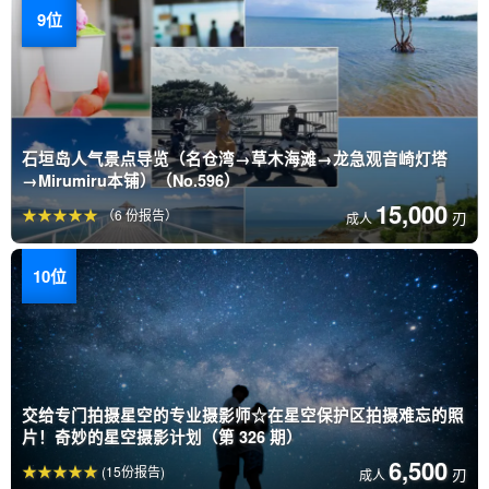
石垣岛人气景点导览（名仓湾→草木海滩→龙急观音崎灯塔
→Mirumiru本铺）（No.596）
15,000
（6 份报告）
刃
成人
交给专门拍摄星空的专业摄影师☆在星空保护区拍摄难忘的照
片！奇妙的星空摄影计划（第 326 期）
6,500
(15份报告)
刃
成人