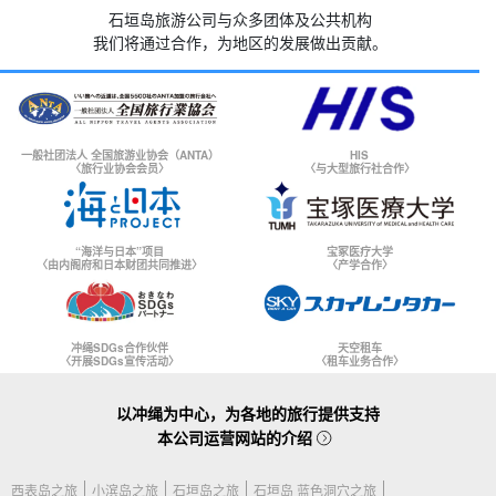
石垣岛旅游公司与众多团体及公共机构
我们将通过合作，为地区的发展做出贡献。
一般社团法人 全国旅游业协会（ANTA）
HIS
〈旅行业协会会员〉
〈与大型旅行社合作〉
“海洋与日本”项目
宝冢医疗大学
〈由内阁府和日本财团共同推进〉
〈产学合作〉
冲绳SDGs合作伙伴
天空租车
〈开展SDGs宣传活动〉
〈租车业务合作〉
以冲绳为中心，为各地的旅行提供支持
本公司运营网站的介绍
西表岛之旅
小滨岛之旅
石垣岛之旅
石垣岛 蓝色洞穴之旅