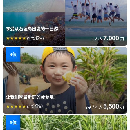
享受从石垣岛出发的一日游！
7,000
(27份报告)
刃
5 人/人
让我们吃最新鲜的菠萝吧！
5,500
(7 份报告）
刃
2-9 人/1 人