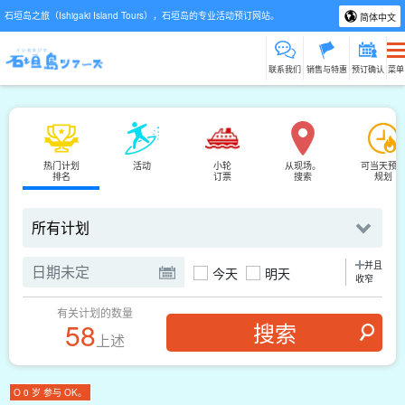
石垣岛之旅（Ishigaki Island Tours），石垣岛的专业活动预订网站。
简体中文
联系我们
销售与特惠
预订确认
菜单
热门计划
活动
小轮
从现场。
可当天预
排名
订票
搜索
规划
并且
今天
明天
收窄
有关计划的数量
58
上述
O 0 岁 参与 OK。