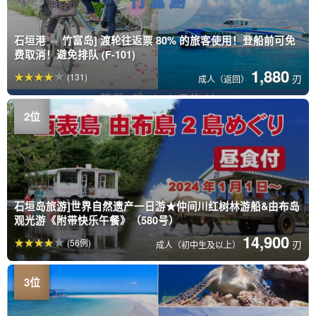
石垣港 ⇔ 竹富岛] 渡轮往返票 80% 的旅客使用！登船前可免
费取消！避免排队 (F-101)
1,880
(131)
刃
成人（返回）
石垣岛旅游]世界自然遗产一日游★仲间川红树林游船&由布岛
观光游《附带快乐午餐》（580号）
14,900
(56例)
刃
成人（初中生及以上）