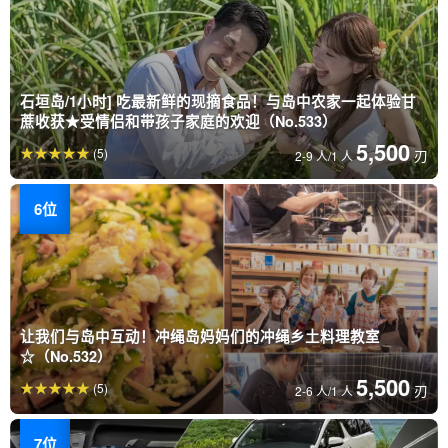
石垣岛/1小时] 吃最新鲜的现摘食品！与岛中农家一起体验甘
蔗收获★受情侣和带孩子家庭的欢迎（No.533）
5,500
(5)
刃
2-9 人/1 人
让我们与岛中互动！冲绳岛妈妈们的冲绳乡土料理教室
☆（No.532）
5,500
(5)
刃
2-6 人/1 人