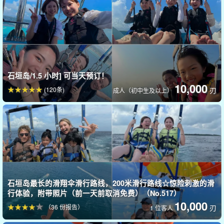
石垣岛/1.5 小时] 可当天预订！
10,000
(120条)
刃
成人（初中生及以上）
石垣岛最长的滑翔伞滑行路线，200米滑行路线☆惊险刺激的滑
行体验，附带照片（前一天前取消免费）（No.517）
10,000
（36 份报告）
刃
1 位客人