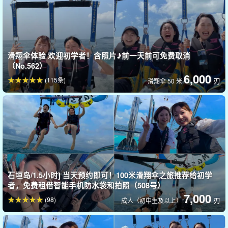
因为不同海拔高度的景色差别很大。
您可以欣赏到石垣岛独特而壮
观的美景。
四个飞行课程
滑翔伞体验 欢迎初学者！含照片♪前一天前可免费取消
（No.562）
◆50M
6,000
低空飞行，适合初来乍到者。
(115条)
刃
滑翔伞 50 米
◆100M
深受欢迎的球场，风景与惊险的平衡恰到好处。
◆150M
中级水平，可欣赏到更广阔、更壮观的景色。
◆200M
直冲石垣岛的天空！这是一条极具震撼力的路线，全景令人叹
为观止。
石垣岛/1.5小时] 当天预约即可！100米滑翔伞之旅推荐给初学
者，免费租借智能手机防水袋和拍照（508号）
7,000
(98)
刃
成人（初中生及以上）