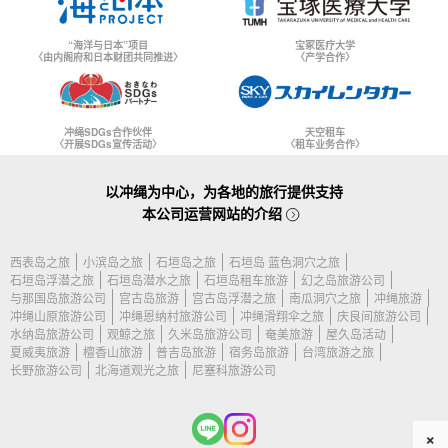
“海洋与日本”项目
宝冢医疗大学
〈由内阁府和日本财团共同推进〉
〈产学合作〉
冲绳SDGs合作伙伴
天空租车
〈开展SDGs宣传活动〉
〈租车业务合作〉
以冲绳为中心，为各地的旅行提供支持
本公司运营网站的介绍
西表岛之旅
小滨岛之旅
石垣岛之旅
石垣岛 蓝色洞穴之旅
石垣岛浮潜之旅
石垣岛潜水之旅
石垣岛租车旅游
幻之岛旅游公司
与那国岛旅游公司
宫古岛旅游
宫古岛浮潜之旅
南瓜洞穴之旅
冲绳旅游
冲绳山原旅游公司
冲绳恩纳村旅游公司
冲绳滑翔伞之旅
庆良间旅游公司
水纳岛旅游公司
观鲸之旅
久米岛旅游公司
奄美旅游
屋久岛活动
夏威夷旅游
檀香山旅游
普吉岛旅游
宿务岛旅游
台湾旅游之旅
长野旅游公司
北海道观光之旅
尼塞科旅游公司
×