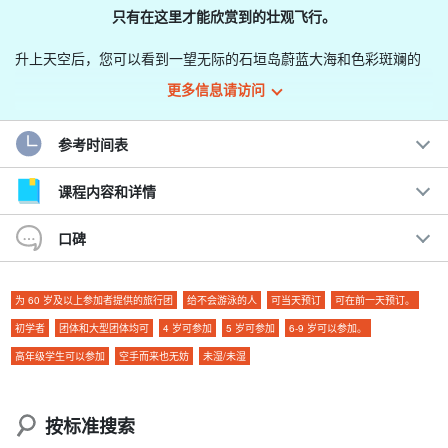
只有在这里才能欣赏到的壮观飞行。
升上天空后，您可以看到一望无际的石垣岛蔚蓝大海和色彩斑斓的
珊瑚礁，还可以将遥远的岛屿尽收眼底。
更多信息请访问
如果时机合适，在海里游泳
海龟和鳐鱼
还可以看到
参考时间表
吹着惬意的海风飞行
真正的空中漫步
!!!
课程内容和详情
其中包括前往石垣岛的旅行、
独特的情感体验
Â
口碑
建议。
为 60 岁及以上参加者提供的旅行团
给不会游泳的人
可当天预订
可在前一天预订。
每天 6 个航班。
◆
前一天前可免费取消
初学者
团体和大型团体均可
4 岁可参加
5 岁可参加
6-9 岁可以参加。
可以当天预订！
高年级学生可以参加
空手而来也无妨
未湿/未湿
4 岁及以上 ◎全家共享乐趣！
◆交通极其便利！
从石垣港离岛码头乘车5分钟
按标准搜索