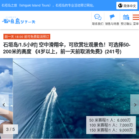
石垣岛之旅（Ishigaki Island Tours），石垣岛的专业活动预订网站。
简体中文
联系我们
销售与特惠
预订确认
菜单
前一天 18:00 前可免费取消预订
石垣岛/1.5小时] 空中滑翔伞，可欣赏壮观景色！可选择50-
200米的高度 《4岁以上，前一天前取消免费》(241号)
50 米赛程/1 人：
6,000
刃
100 米赛程/1 人：
7,000
刃
4
/
5
150 米赛程/1 人：
9,000
刃