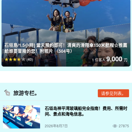
石垣島/1.5小時] 當天預約即可！清爽的滑翔傘150米航程☆推薦
給想要冒險的您！附照片 （504号）
9,000
(40)
刃
1 位客人
旅游专栏。
请参见列表。
石垣岛神平湾玻璃船完全指南！费用、所需时
间、景点和海龟信息。
2026年8月7日
27875