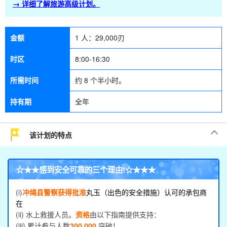
→ 详细了解旅游高级计划。
金额
1 人：
29,000
刃
时区
8:00-16:30
所需时间
约 8 个半小时。
持有期
全年
该计划的特点
☆★★
感到安全可靠的三个理由
!☆★★★
(i)
冲绳县警察获得批准
丸玉（出色的安全措施）认可的承包商
在
(ii) 水上救援人员。
资格
由以下指南提供支持：
(iii) 累计参与人数
300,000.
突破！