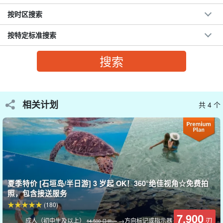
按时区搜索
按特定标准搜索
幻影岛（滨岛）。
魅影岛（Hamashima）是一个无人居住的沙岛，在清澈碧绿的海水
中闪耀着白色的光芒，它被 360° 的大海环绕，根据潮汐的涨落而变
大或变小。登岛后，请尽情拍照留念！
相关计划
共 4 个
夏季特价 [石垣岛/半日游] 3 岁起 OK！360°绝佳视角☆免费拍
照，包含接送服务
(180)
7,900
刃
成人（初中生及以上）
→方向标记或指示器
14,500 日元。