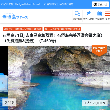
石垣岛之旅（Ishigaki Island Tours），石垣岛的专业活动预订网站。
简体中文
联系我们
销售与特惠
预订确认
菜单
Maruyu（出色的安全措施）承包商
前一天 18:00 前可免费取消预订
石垣岛 / 1日] 去幽灵岛和蓝洞！石垣岛完美浮潜套餐之旅》
（免费拍照&接送）（T-460号)
4
/
16
1 人：
29,000
刃