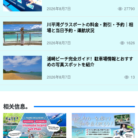
2026年8月7日
27790
川平湾グラスボートの料金・割引・予約｜相
場と当日予約・運航状況
2026年8月7日
1626
浦崎ビーチ完全ガイド！駐車場情報とおすす
めの写真スポットを紹介
导游提供良好的支持。
2026年8月7日
13
所有导游都是合格的水上救生员。我们的讲解缓慢而谨慎，因此欢
迎小孩子和不擅长游泳的人参加。
相关信息。