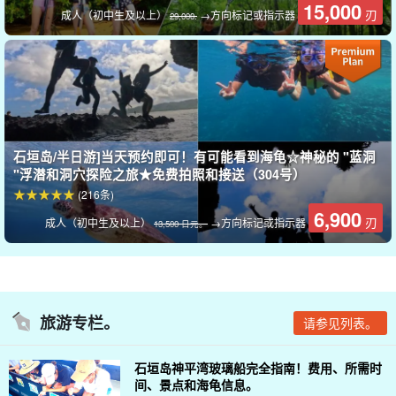
15,000
刃
成人（初中生及以上）
→方向标记或指示器
29,000.
探访神秘的蓝洞。
石垣岛/半日游]当天预约即可！有可能看到海龟☆神秘的 "蓝洞
不仅在意大利和冲绳本岛，石垣岛也有一个叫 "蓝洞 "的地方。它是
"浮潜和洞穴探险之旅★免费拍照和接送（304号）
(216条)
一个很受欢迎的浮潜地点，周围的海沟聚集了很多鱼类。
6,900
刃
成人（初中生及以上）
→方向标记或指示器
13,500 日元。
可以上岸探索洞穴内部，观察石灰岩洞等石洞的天然产物！
旅游专栏。
请参见列表。
石垣岛神平湾玻璃船完全指南！费用、所需时
间、景点和海龟信息。