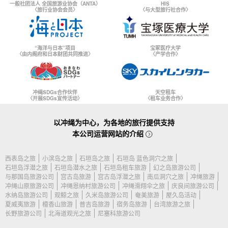
一般社团法人 全国旅游业协会（ANTA）
HIS
〈旅行业协会会员〉
〈与大型旅行社合作〉
“海洋与日本”项目
宝冢医疗大学
〈由内阁府和日本财团共同推进〉
〈产学合作〉
冲绳SDGs合作伙伴
天空租车
〈开展SDGs宣传活动〉
〈租车业务合作〉
以冲绳为中心，为各地的旅行提供支持
本公司运营网站的介绍
西表岛之旅
小滨岛之旅
石垣岛之旅
石垣岛 蓝色洞穴之旅
石垣岛浮潜之旅
石垣岛潜水之旅
石垣岛租车旅游
幻之岛旅游公司
与那国岛旅游公司
宫古岛旅游
宫古岛浮潜之旅
南瓜洞穴之旅
冲绳旅游
冲绳山原旅游公司
冲绳恩纳村旅游公司
冲绳滑翔伞之旅
庆良间旅游公司
水纳岛旅游公司
观鲸之旅
久米岛旅游公司
奄美旅游
屋久岛活动
夏威夷旅游
檀香山旅游
普吉岛旅游
宿务岛旅游
台湾旅游之旅
长野旅游公司
北海道观光之旅
尼塞科旅游公司