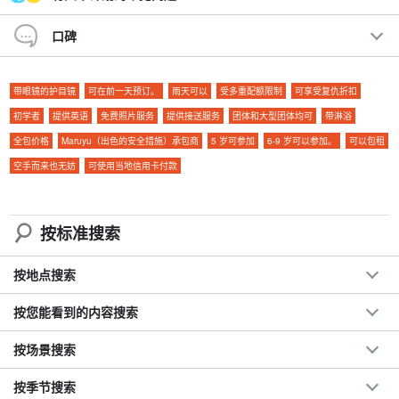
前往石垣岛最热门的景点 "蓝洞 "和只在退潮时才会出现的幽灵岛
"滨岛"。在各景点附近海域浮潜的完美浮潜计划！
口碑
我们的许多客人都是初学者。我们将为您提供安全设备和向导。
带眼镜的护目镜
可在前一天预订。
雨天可以
受多重配额限制
可享受复仇折扣
建议。
初学者
提供英语
免费照片服务
提供接送服务
团体和大型团体均可
带淋浴
全包价格
Maruyu（出色的安全措施）承包商
5 岁可参加
6-9 岁可以参加。
可以包租
◆
包含免费照片数据
空手而来也无妨
可使用当地信用卡付款
包括免费租用的旅游装备
旅行团参与者福利页面介绍。
参与日期。
前一天 18:00 前取消无需付费
按标准搜索
按地点搜索
按您能看到的内容搜索
按场景搜索
按季节搜索