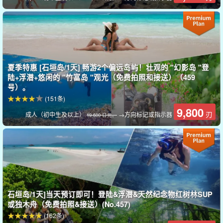
石溪泻湖（由石灰岩火山喷发形成的泻湖）
夏季特惠 [石垣岛/1天] 畅游2个偏远岛屿！壮观的 "幻影岛 "登
陆+浮潜+悠闲的 "竹富岛 "观光（免费拍照和接送）（459
石垣岛和幻影岛附近的海域以美丽的珊瑚景点而闻名，其中包括日
号）。
本最大的珊瑚礁之一，被称为 "石西海岸"。
(151条)
9,800
刃
成人（初中生及以上）
→方向标记或指示器
在清澈见底的海水中畅游，欣赏色彩斑斓的珊瑚和可爱的鱼儿！
19 600 日元。
石垣岛/1天]当天预订即可！登陆&浮潜&天然纪念物红树林SUP
或独木舟（免费拍照&接送）(No.457)
(162条)