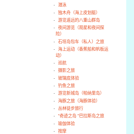
潜泳
独木舟（海上皮划艇）
游览遥远的八重山群岛
夜间游览（观星和夜间探
险）
石垣岛包车（私人）之旅
海上运动（香蕉船和帆板运
动）
巡航
摄影之旅
玻璃底体验
钓鱼之旅
游览新城岛（帕纳里岛）
海豚之旅（海豚体验）
丛林徒步旅行
"奇迹之岛 "巴拉斯岛之旅
瑜伽体验
按摩