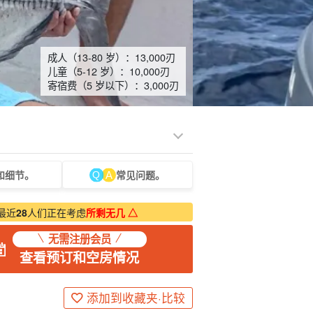
成人（13-80 岁）：
13,000
刃
儿童（5-12 岁）：
10,000
刃
寄宿费（5 岁以下）：
3,000
刃
和细节。
常见问题。
光旅游
水疗与放松
制造经验
货物销售（相对于
保姆
石垣岛
动荡
服务）
路上烹饪
最近
28
人们正在考虑
所剩无几 △
无需注册会员
查看预订和空房情况
添加到收藏夹·比较