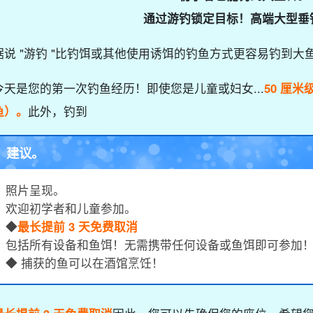
通过游钓锁定目标！高端大型垂
据说 "游钓 "比钓饵或其他使用诱饵的钓鱼方式更容易钓到大
今天是您的第一次钓鱼经历！即使您是儿童或妇女...
50 厘米
鱼）。
此外，钓到
建议。
照片呈现。
欢迎初学者和儿童参加。
◆
最长提前 3 天免费取消
包括所有设备和鱼饵！无需携带任何设备或鱼饵即可参加
◆ 捕获的鱼可以在酒馆烹饪！