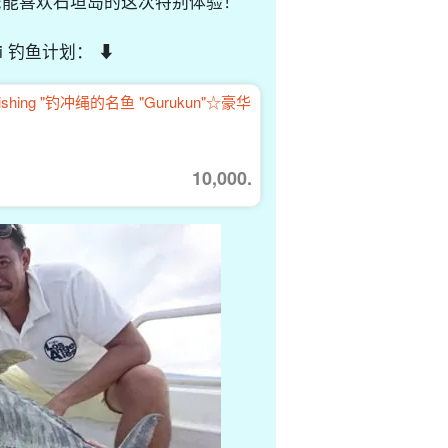
您能喜欢石垣岛的这次特别体验！
i 钓鱼计划： ⬇︎
shing "钓冲绳的名鱼 "Gurukun"☆豪华
10,000.