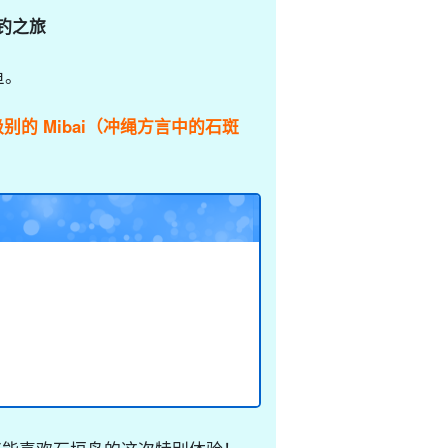
钓之旅
鱼。
级别的 Mibai（冲绳方言中的石斑
！