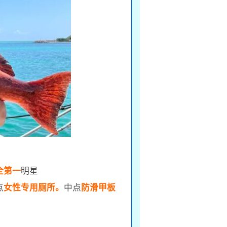
全第一
明星
点
女性专用厕所。
中点
防滑甲板