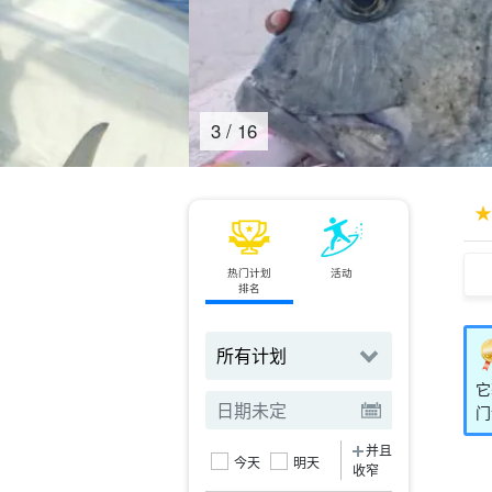
4
/
16
热门计划
活动
小轮
排名
订票
它
门
并且
今天
明天
收窄