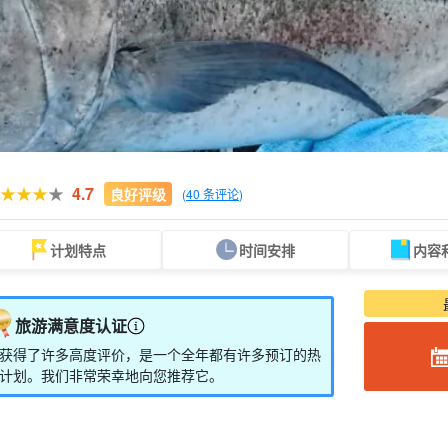
4.7
良好评级
(
40 条评论
)
计划特点
时间安排
内容
从现场。
可当天预订
超值折扣
保险费
租车
观
搜索
规划
设计图
选定计划
旅游满意度认证
获得了许多高度评价，是一个全年都有许多预订的热
计划。我们非常荣幸地向您推荐它。