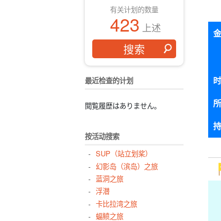
有关计划的数量
423
上述
最近检查的计划
閲覧履歴はありません。
按活动搜索
SUP（站立划桨）
幻影岛（滨岛）之旅
蓝洞之旅
浮潜
卡比拉湾之旅
蝠鲼之旅