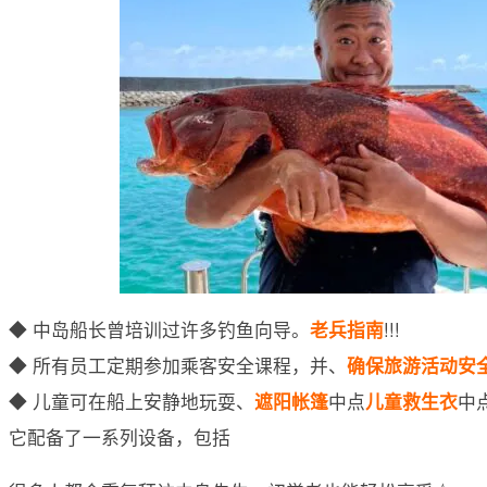
◆ 中岛船长曾培训过许多钓鱼向导。
老兵指南
!!!
◆ 所有员工定期参加乘客安全课程，并、
确保旅游活动安
◆ 儿童可在船上安静地玩耍、
遮阳帐篷
中点
儿童救生衣
中
它配备了一系列设备，包括