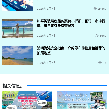
2026年8月7日
27860
川平湾玻璃底船的票价、折扣、预订｜市场行
情、当日预订及运营状况
2026年8月7日
1667
免费设备租赁！
浦崎海滩完全指南！介绍停车场信息和推荐的
拍照地点
设备和鱼饵是
全部免费
可在以下网址获取。
船长会帮助您设置装
备、安装鱼饵、如何钓鱼、如何捕鱼等等。
2026年8月7日
18
我根本不懂钓鱼！很多说 "我对钓鱼一无所知 "的人也会参加，所以
不要犹豫，加入我们吧。
相关信息。