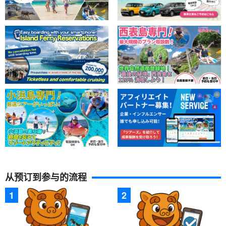
这种情感只有垂钓者才能体会！
仅限上午的航班"，"自己的鱼自己吃"。
油炸咕噜昆是冲绳的一道人气菜肴，但如果捕获的咕噜昆个头较
大，也建议吃生鱼片。
从预订到参与的流程
Gurukuns 是一种很快就会变质的鱼、
只有新鲜捕获的鱼才能作为生
鱼片食用
。
只有垂钓者才能品尝到这道菜，因为酒馆里通常没有这
道菜。