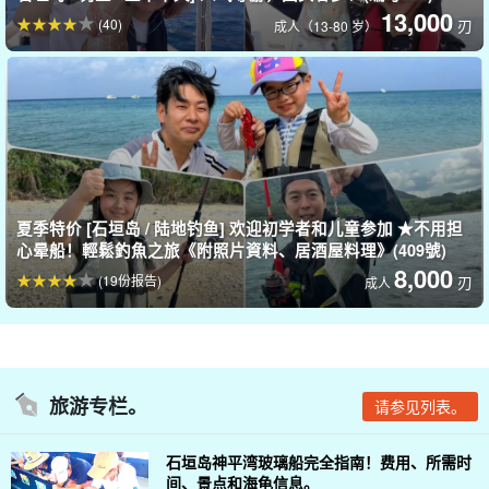
13,000
(40)
刃
成人（13-80 岁）
还想尝试钓大鱼的人！
一家四口、
只有父亲说："我想去钓大鱼！"成了
如果出现以下情况，
您也可以交给我们处理
夏季特价 [石垣岛 / 陆地钓鱼] 欢迎初学者和儿童参加 ★不用担
心晕船！輕鬆釣魚之旅《附照片資料、居酒屋料理》(409號)
还提供大型垂钓租赁服务。
即使您还没有预订大型游戏课程、
可选
8,000
(19份报告)
刃
成人
费用仅为 4 500 日元。
您可以通过以下方式进行更改！
旅游专栏。
请参见列表。
石垣岛神平湾玻璃船完全指南！费用、所需时
间、景点和海龟信息。