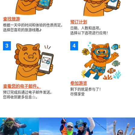
*居酒屋需提前预约。
请在预订时提出申请。
查找旅游
预订计划
只在晚上开放。
时间和人数
在预订时。
根据一天中的时间和体验的性质而定。
日期、人数和选项。
选择您喜欢的旅游线路♪
选择以下选项进行应用！
(例如：请从晚上 7 点起预订一家四人酒吧）。
参加游览
查看您的电子邮件。
剩下的就是参与了！
预订完成后通过电子邮件发送。
尽情享受
您将收到更多信息☆。