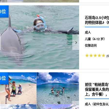
石垣岛/2.5小
的特别体验♪（N
成人
儿童（4-12 岁）
仅限访问
(6
前往 "帕纳里岛"
保留着美人鱼的
上，含午餐），
成人（初中生及以