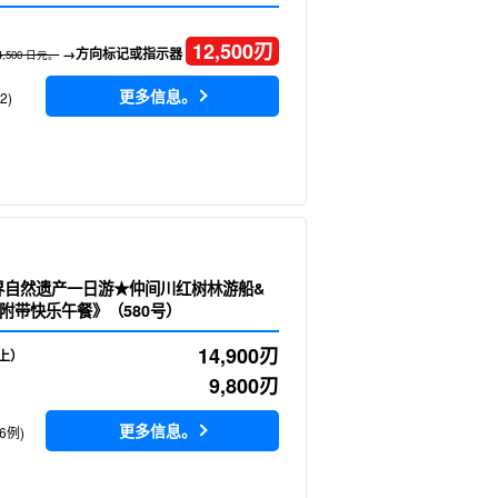
）
12,500
刃
→方向标记或指示器
4,500 日元。
更多信息。
2)
界自然遗产一日游★仲间川红树林游船&
附带快乐午餐》（580号）
14,900
刃
上）
9,800
刃
更多信息。
6例)