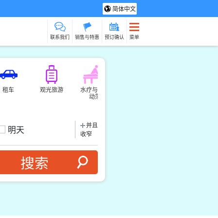
简体中文
联系我们
销售与特惠
预订确认
菜单
租车
观光旅游
水疗与放松
制造经验
货物销售（相对
动荡
于服务）
并且
明天
收窄