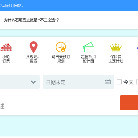
的专业活动预订网站。
。
为什么石垣岛之旅是 "不二之选"？
小轮
从现场。
可当天预订
超值折扣
保险费
订票
搜索
规划
设计图
选定计划
今天
述