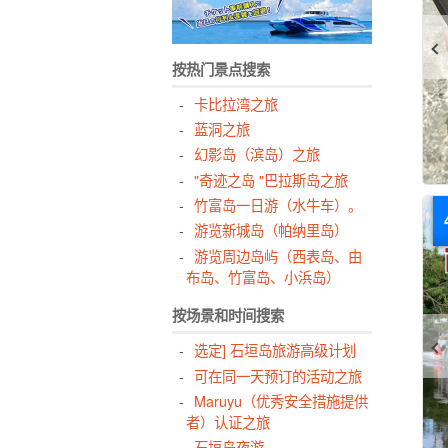
按热门景点搜索
卡比拉湾之旅
蓝洞之旅
幻影岛（滨岛）之旅
"奇迹之岛 "巴拉斯岛之旅
竹富岛一日游（水牛车）。
游览新城岛（帕纳里岛）
游览周边岛屿（西表岛、由
布岛、竹富岛、小浜岛）
按场景和时间搜索
选定] 石垣岛旅游高级计划
可在同一天预订的活动之旅
Maruyu（优秀安全措施提供
者）认证之旅
石垣岛夜游