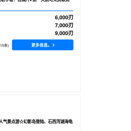
6,000
刃
7,000
刃
9,000
刃
更多信息。
115条)
3大人气景点游☆幻影岛登陆、石西泻湖海龟
）