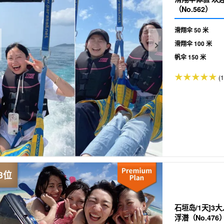
（No.562）
滑翔伞 50 米
滑翔伞 100 米
帆伞 150 米
(
石垣岛/1天]
浮潜（No.476