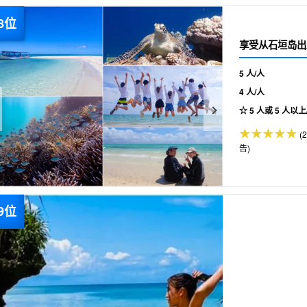
享受从石垣岛出
5 人/人
4 人/人
☆ 5 人或 5 人以上
(
告)