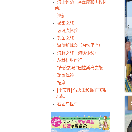
海上运动（香蕉船和帆板运
动）
巡航
摄影之旅
玻璃底体验
钓鱼之旅
游览新城岛（帕纳里岛）
海豚之旅（海豚体验）
丛林徒步旅行
"奇迹之岛 "巴拉斯岛之旅
瑜伽体验
按摩
[季节性] 萤火虫和蝎子飞舞
之旅。
石垣岛租车