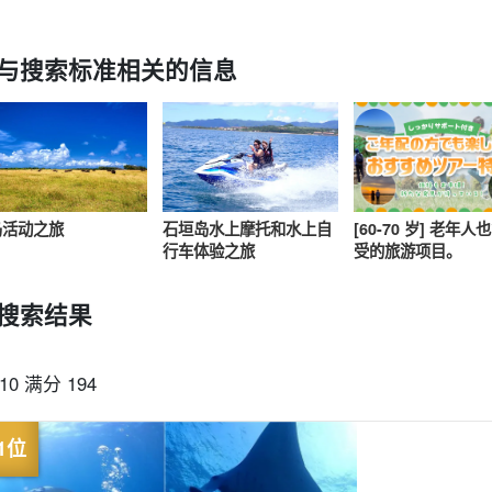
与搜索标准相关的信息
从现场。
可当天预订
超值折扣
保险费
租车
观
搜索
规划
设计图
选定计划
岛活动之旅
石垣岛水上摩托和水上自
[60-70 岁] 老年人
行车体验之旅
受的旅游项目。
搜索结果
-10 满分 194