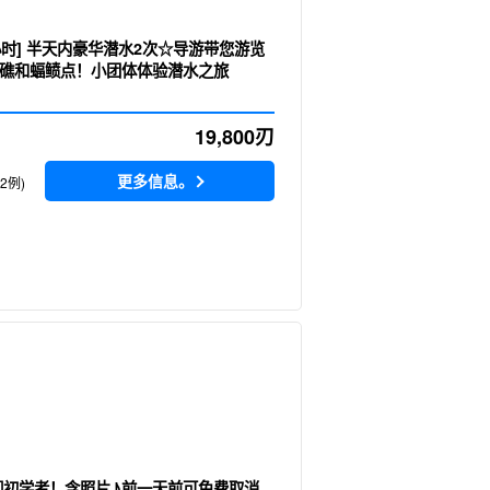
小时] 半天内豪华潜水2次☆导游带您游览
礁和蝠鲼点！小团体体验潜水之旅
19,800
刃
更多信息。
92例)