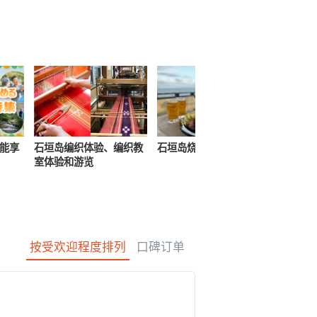
光旅游
水疗与放松
制造经验
货物销售（相对于
保姆
石垣岛
动荡
服务）
路上烹饪
也能享
石垣岛编织体验、编织教
石垣岛烧烤（烤肉）计划
室体验和游览
按受欢迎程度排列
口碑订单