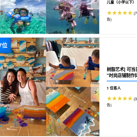
儿童（小学以下）
(
告)
树脂艺术] 可
"时尚店铺制作
1 位客人
(
告)