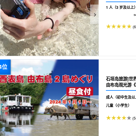
1 人（3 岁及以上
1
(6
石垣岛旅游]世
由布岛观光游《
成人（初中生及以
儿童（小学生）
(5