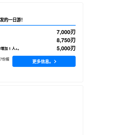
发的一日游！
7,000
刃
8,750
刃
5,000
刃
/增加 1 人+。
27份报
更多信息。