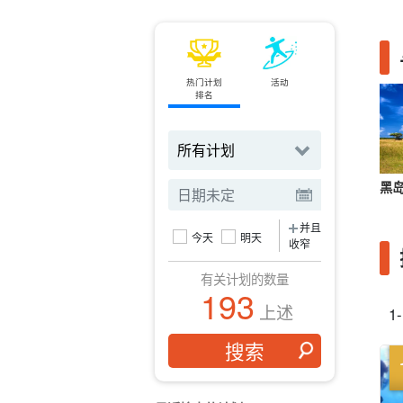
热门计划
活动
小轮
排名
订票
黑
并且
今天
明天
收窄
有关计划的数量
193
上述
1