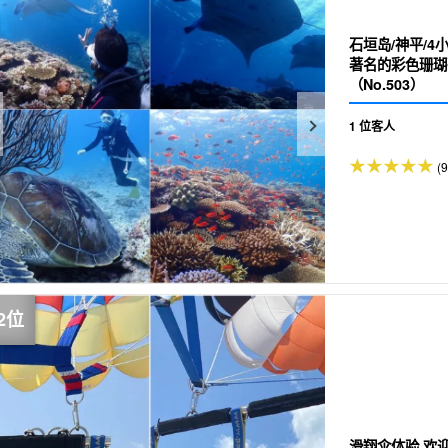
石垣岛/神平/4
著名的彩色珊瑚
（No.503）
1 位客人
(
滑翔伞体验 欢迎初学者！含照片♪前一天前可免费取消