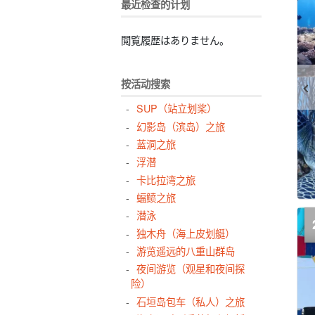
最近检查的计划
閲覧履歴はありません。
按活动搜索
SUP（站立划桨）
幻影岛（滨岛）之旅
蓝洞之旅
浮潜
卡比拉湾之旅
蝠鲼之旅
潜泳
独木舟（海上皮划艇）
游览遥远的八重山群岛
夜间游览（观星和夜间探
险）
石垣岛包车（私人）之旅