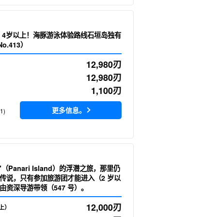
时] 4岁以上！海豚游泳体验路线石垣岛独有
o.413）
12,980
刃
12,980
刃
1,100
刃
更多信息。
1)
（Panari Island）的浮潜之旅，那里仍
传说，只有参加旅游团才能进入（2 岁以
由资深导游带领（547 号）。
12,000
刃
上）