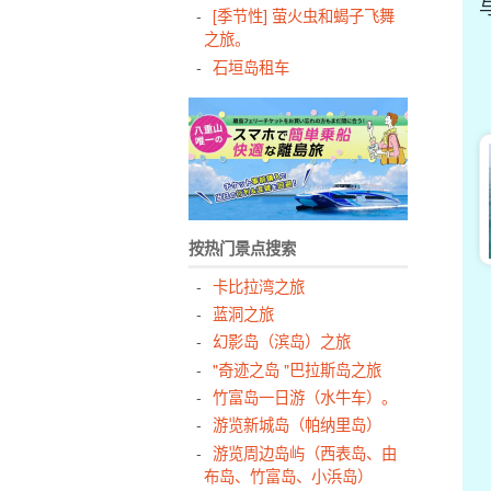
[季节性] 萤火虫和蝎子飞舞
之旅。
石垣岛租车
按热门景点搜索
卡比拉湾之旅
蓝洞之旅
幻影岛（滨岛）之旅
"奇迹之岛 "巴拉斯岛之旅
竹富岛一日游（水牛车）。
游览新城岛（帕纳里岛）
游览周边岛屿（西表岛、由
布岛、竹富岛、小浜岛）