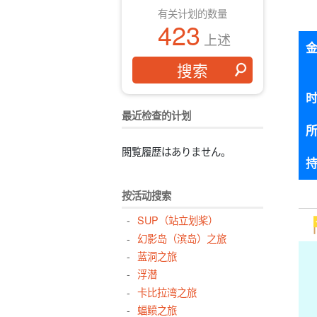
有关计划的数量
423
上述
最近检查的计划
閲覧履歴はありません。
按活动搜索
SUP（站立划桨）
幻影岛（滨岛）之旅
蓝洞之旅
浮潜
卡比拉湾之旅
蝠鲼之旅