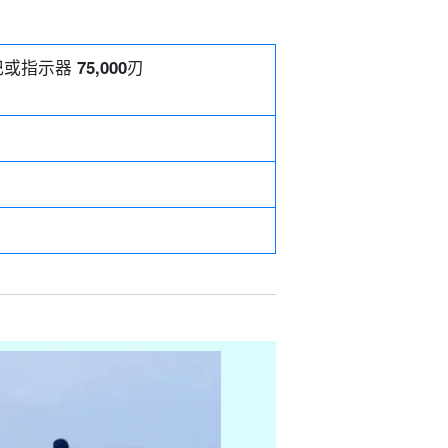
记或指示器
75,000
刃