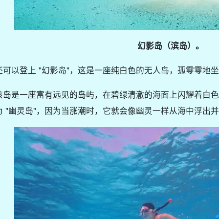
幻影岛（滨岛）。
还可以登上 "幻影岛"，这是一座纯白色的无人岛，孤零零地
该岛是一座富有远见的岛屿，在碧绿清澈的海面上闪耀着白色
为 "幽灵岛"，因为当涨潮时，它就会像幽灵一样从海中浮出