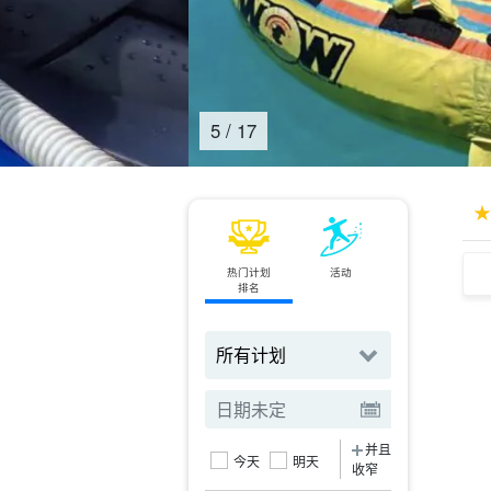
6
/
17
热门计划
活动
小轮
排名
订票
并且
今天
明天
收窄