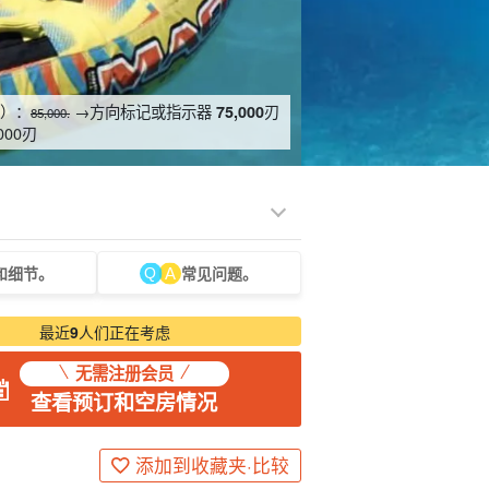
人）：
→方向标记或指示器
刃
75,000
85,000.
000
刃
和细节。
常见问题。
光旅游
水疗与放松
制造经验
货物销售（相对于
保姆
石垣岛
动荡
服务）
路上烹饪
最近
9
人们正在考虑
无需注册会员
查看预订和空房情况
添加到收藏夹·比较