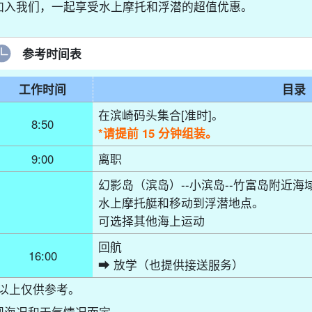
加入我们，一起享受水上摩托和浮潜的超值优惠。
参考时间表
工作时间
目录
在滨崎码头集合[准时]。
8:50
*请提前 15 分钟组装。
9:00
离职
幻影岛（滨岛）--小滨岛--竹富岛附近海
水上摩托艇和移动到浮潜地点。
可选择其他海上运动
回航
16:00
➡︎ 放学（也提供接送服务）
*以上仅供参考。
视海况和天气情况而定。