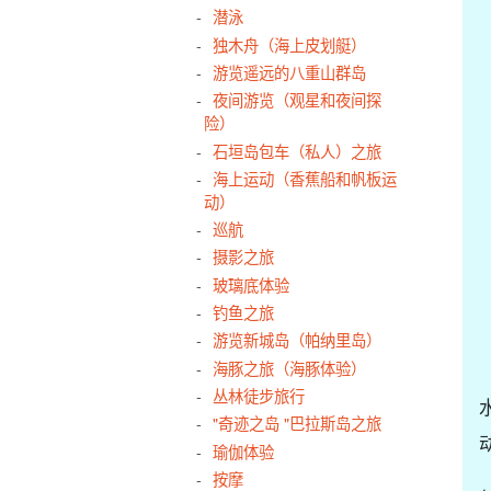
潜泳
独木舟（海上皮划艇）
游览遥远的八重山群岛
夜间游览（观星和夜间探
险）
石垣岛包车（私人）之旅
海上运动（香蕉船和帆板运
动）
巡航
摄影之旅
玻璃底体验
钓鱼之旅
游览新城岛（帕纳里岛）
海豚之旅（海豚体验）
丛林徒步旅行
"奇迹之岛 "巴拉斯岛之旅
瑜伽体验
按摩