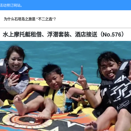
的专业活动预订网站。
。
为什么石垣岛之旅是 "不二之选"？
奋！水上摩托艇租借、浮潜套装、酒店接送（No.576）