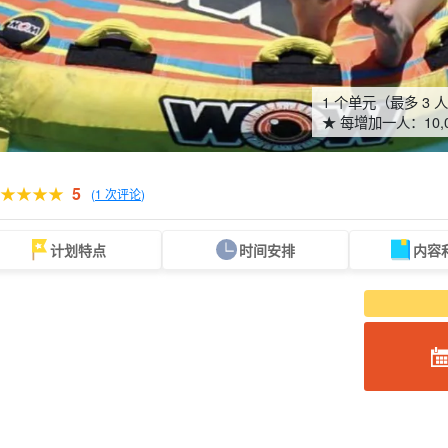
1 个单元（最多 3 
★ 每增加一人：
10,
5
(
1 次评论
)
计划特点
时间安排
内容
从现场。
可当天预订
超值折扣
保险费
租车
观
搜索
规划
设计图
选定计划