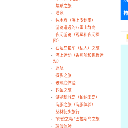
蝠鲼之旅
潜泳
独木舟（海上皮划艇）
游览遥远的八重山群岛
夜间游览（观星和夜间探
险）
石垣岛包车（私人）之旅
海上运动（香蕉船和帆板运
动）
巡航
摄影之旅
玻璃底体验
钓鱼之旅
游览新城岛（帕纳里岛）
海豚之旅（海豚体验）
丛林徒步旅行
"奇迹之岛 "巴拉斯岛之旅
瑜伽体验