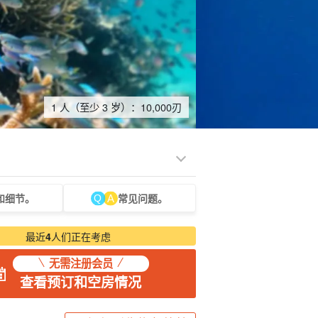
1 人（至少 3 岁）：
10,000
刃
和细节。
常见问题。
光旅游
水疗与放松
制造经验
货物销售（相对于
保姆
石垣岛
动荡
服务）
路上烹饪
最近
4
人们正在考虑
无需注册会员
查看预订和空房情况