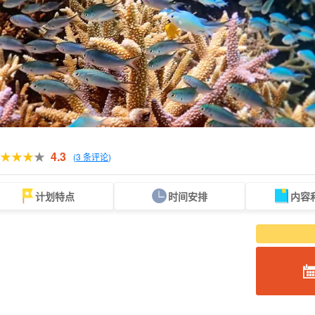
4.3
(
3 条评论
)
计划特点
时间安排
内容
从现场。
可当天预订
超值折扣
保险费
租车
观
搜索
规划
设计图
选定计划