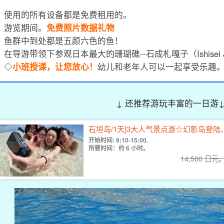
使用的所有设备都是免费租用的。
游览期间。
免费照片数据礼物
鱼群中到处都是五颜六色的鱼！
在导游带领下参观日本最大的珊瑚礁--石成札嘎子（Ishisei J
◇
小班授课，让您放心！
幼儿和老年人可以一起享受乐趣
↓ 还推荐游玩丰富的一日游
石垣岛/1天]3大人气景点游☆幻影岛登陆、
开始时间: 8:10-15:00.
所要时间：约 6 小时。
14,500 日元