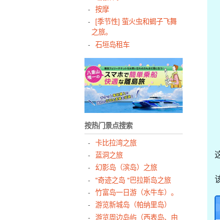
按摩
[季节性] 萤火虫和蝎子飞舞
之旅。
石垣岛租车
按热门景点搜索
卡比拉湾之旅
蓝洞之旅
幻影岛（滨岛）之旅
"奇迹之岛 "巴拉斯岛之旅
竹富岛一日游（水牛车）。
游览新城岛（帕纳里岛）
游览周边岛屿（西表岛、由