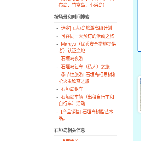
布岛、竹富岛、小浜岛）
按场景和时间搜索
选定] 石垣岛旅游高级计划
可在同一天预订的活动之旅
Maruyu（优秀安全措施提供
者）认证之旅
石垣岛夜游
石垣岛包车（私人）之旅
季节性旅游] 石垣岛相思树和
萤火虫欣赏之旅
石垣岛租车
石垣岛车辆（出租自行车和
自行车）活动
[产品销售] 石垣岛树脂艺术
品。
石垣岛相关信息
指南清单