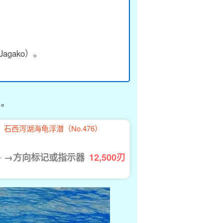
agako）。
。
↓。
石西泻湖海龟浮潜（No.476）
→方向标记或指示器
12,500
刃
。