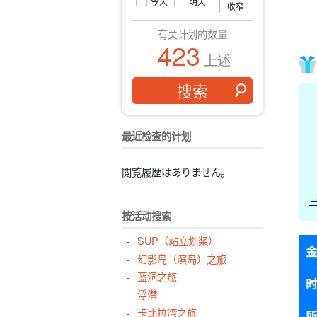
今天
明天
收窄
有关计划的数量
423
上述
最近检查的计划
閲覧履歴はありません。
按活动搜索
SUP（站立划桨）
幻影岛（滨岛）之旅
蓝洞之旅
浮潜
卡比拉湾之旅