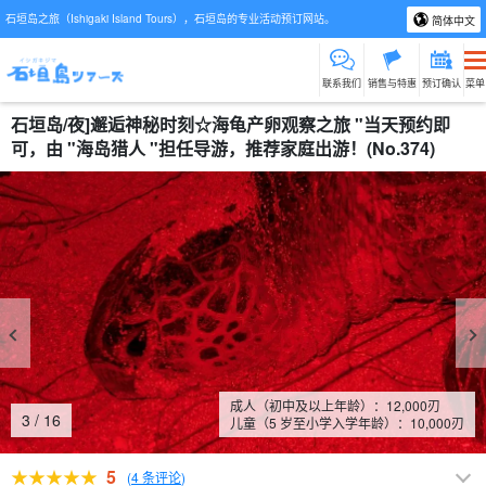
石垣岛之旅（Ishigaki Island Tours），石垣岛的专业活动预订网站。
简体中文
联系我们
销售与特惠
预订确认
菜单
石垣岛/夜]邂逅神秘时刻☆海龟产卵观察之旅 "当天预约即
可，由 "海岛猎人 "担任导游，推荐家庭出游！(No.374)
成人（初中及以上年龄）：
12,000
刃
4
/
16
儿童（5 岁至小学入学年龄）：
10,000
刃
5
(
4 条评论
)