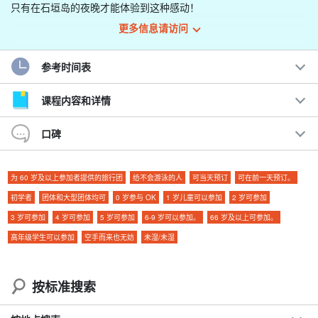
只有在石垣岛的夜晚才能体验到这种感动！
更多信息请访问
您可以亲眼目睹海龟上岸，在宁静的海滩上创造新生命的神秘时
刻。
参考时间表
在满天繁星下享受特别的时刻，被生命的奥秘所吸引。
课程内容和详情
建议。
口碑
预订截止时间为当日 18:00！
0 岁及以上儿童均可参加，非常受家庭欢迎。
为 60 岁及以上参加者提供的旅行团
给不会游泳的人
可当天预订
可在前一天预订。
◆ 欣赏星空保护区独有的美丽星空。
初学者
团体和大型团体均可
0 岁参与 OK
1 岁儿童可以参加
2 岁可参加
◆如果没能看到海龟，本季内再次挑战可享半价优惠！
在石垣岛明石出生的岛屿导游带您探访秘密景点。
3 岁可参加
4 岁可参加
5 岁可参加
6-9 岁可以参加。
66 岁及以上可参加。
◆ 近距离观察神秘的海龟产卵场景，感受海龟的生命力☆。
高年级学生可以参加
空手而来也无妨
未湿/未湿
按标准搜索