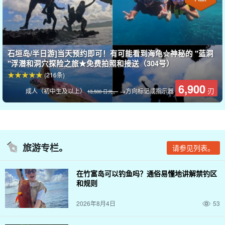
推荐用于家庭旅行！
终生难忘的特别体验
这是一次宝贵的体验，可以给从幼儿到成人的整个家庭留下深刻印
石垣岛/半日游]当天预约即可！有可能看到海龟☆神秘的 "蓝洞
象！
"浮潜和洞穴探险之旅★免费拍照和接送（304号）
(216条)
对于年幼的孩子们来说，近距离观看海龟产卵是了解大自然和生命
6,900
刃
成人（初中生及以上）
→方向标记或指示器
重要性的最佳机会。
13,500 日元。
这是一段永生难忘的记忆。
⬇︎ 点击此处查看棕榈蟹夜游信息
旅游专栏。
请参见列表。
石垣岛/夜]星空与椰子蟹夜游 ★《当日预约即可，岛屿
猎人向导》也推荐家庭游！(编号 275)
在竹富岛可以钓鱼吗？通俗易懂地讲解禁钓区
开始时间: 面议
所要时间：约 2 小时。
和规则
8,000 日元
2026年8月4日
53