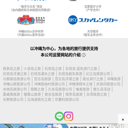
“海洋与日本”项目
宝冢医疗大学
〈由内阁府和日本财团共同推进〉
〈产学合作〉
冲绳SDGs合作伙伴
天空租车
〈开展SDGs宣传活动〉
〈租车业务合作〉
以冲绳为中心，为各地的旅行提供支持
本公司运营网站的介绍
西表岛之旅
小滨岛之旅
石垣岛之旅
石垣岛 蓝色洞穴之旅
石垣岛浮潜之旅
石垣岛潜水之旅
石垣岛租车旅游
幻之岛旅游公司
与那国岛旅游公司
宫古岛旅游
宫古岛浮潜之旅
南瓜洞穴之旅
冲绳旅游
冲绳山原旅游公司
冲绳恩纳村旅游公司
冲绳滑翔伞之旅
庆良间旅游公司
水纳岛旅游公司
观鲸之旅
久米岛旅游公司
奄美旅游
屋久岛活动
夏威夷旅游
檀香山旅游
普吉岛旅游
宿务岛旅游
台湾旅游之旅
长野旅游公司
北海道观光之旅
尼塞科旅游公司
×