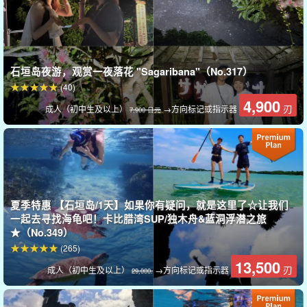
海龟是野生动物。因此，我们无法保证 100% 的邂逅。
如果没能看到海龟，下次再来可享半价优惠！
我们可以帮助您最大限度地增加邂逅海龟的机会。
石垣岛夜游，观赏一夜落花 "Sagaribana"（No.317）
(40)
4,900
刃
成人（初中生及以上）
→方向标记或指示器
7,900 日元
夏季特惠 【石垣岛/1天】如果你有疑问，就是这里了☆让我们
一起去寻找海龟吧！卡比腊湾SUP/独木舟&蓝洞浮潜之旅
★（No.349）
(265)
13,500
刃
成人（初中生及以上）
→方向标记或指示器
29,000.