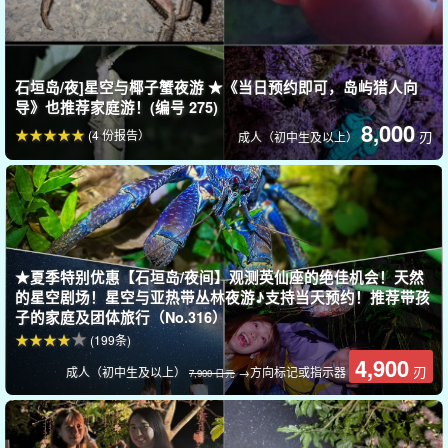
プロの視点で生態を解説しながら、安全で貴重な体験をサポート
します♪
石垣岛/夜]星空与椰子蟹夜游 ★《当日预约即可，岛屿猎人向
导》也推荐家庭游！(编号 275)
8,000
(4 份报告）
刃
成人（初中生及以上）
★夏季特别优惠【石垣岛/夜间】观测英仙座的绝佳机会！天然
的星空剧场！星空与亚热带丛林夜游♪支持当天预约！推荐带孩
子的家庭及团体旅行（No.316）
(199条)
4,900
刃
成人（初中生及以上）
→方向标记或指示器
7,900 日元
如果没看成，再次挑战只需半价！