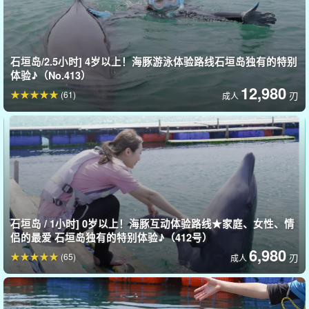
石垣岛/2.5小时] 4岁以上！海豚游泳体验路线石垣岛独有的特别
体验♪（No.413）
12,980
(61)
刃
成人
学习训练员所做的口哨手势、
我们如何与海豚互动
学习主题包括
石垣岛 / 1小时] 0岁以上！海豚互动体验路线★家庭、女性、情
途中
为海豚准备食物
以及培训师在幕后实际操作的其他体验。
通过
侣的最爱 石垣岛独有的特别体验♪（412号）
6,980
体验思考和感受海豚与人之间的关系。
密集计划
以下是最常见的原
(65)
刃
成人
因！
设施详情。