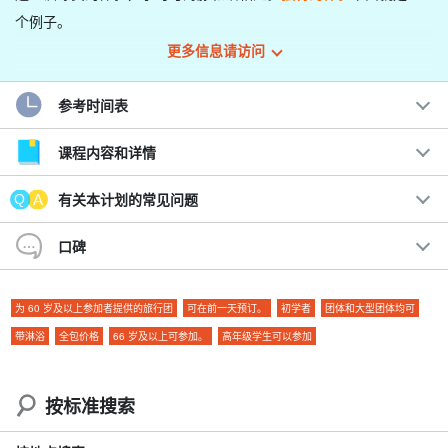
个例子。
更多信息请访问
海豚驯养员的工作不仅仅是饲养海豚和向它们传授知识。
事实上，
在幕后，这样的事情还有这样的事情。
!!!
参考时间表
建议。
课程内容和详情
您只需携带泳衣和毛巾！
有关本计划的常见问题
拍下您与海豚的美好回忆。
非常适合家庭旅行、女士旅行和约会
口碑
石垣港和
靠近市中心，交通便利
儿童和老年人的乐趣
◆ 一次特殊的体验，让你感觉自己是一名真正的培训师。
为 60 岁及以上参加者提供的旅行团
可在前一天预订。
初学者
团体和大型团体均可
带淋浴
全包价格
66 岁及以上可参加。
高年级学生可以参加
按标准搜索