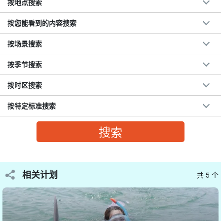
按地点搜索
按您能看到的内容搜索
按场景搜索
按季节搜索
按时区搜索
按特定标准搜索
与海豚直接接触的难得体验☆。
有关海豚的信息，包括海豚的生态、名称以及与海豚玩耍时应注意
的事项。
讲座结束后，您可以前往海豚馆，那里有海豚在等着您，您可以与
相关计划
共 5 个
它们实际互动，学习如何给它们打手势。
寓教于乐
!!!