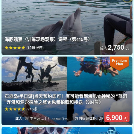
每个性别
热水淋浴
配备四个单元。
◆ 干净。
盥洗池
可提供
将行李放置在安全的地方
行李储存空间
存在
每个人都能轻松使用
男女共用厕所
（2 个房间）
◆ 轮椅使用者。
无障碍厕所
(1 号厅）
海豚观察（训练现场观察）课程（第415号）
2,750
(12份报告)
刃
成人
石垣岛/半日游]当天预约即可！有可能看到海龟☆神秘的 "蓝洞
"浮潜和洞穴探险之旅★免费拍照和接送（304号）
(216条)
6,900
刃
成人（初中生及以上）
→方向标记或指示器
13,500 日元。