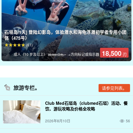
石垣岛/1天] 登陆幻影岛，体验潜水和海龟浮潜初学者专用小团
体（475号）
(61)
18,500
刃
成人（10 岁及以上）
→方向标记或指示器
22,000 日元。
旅游专栏。
请参见列表。
Club Med石垣岛（clubmed石垣）活动、餐
饮、游玩攻略及价格全攻略
2026年8月10日
56