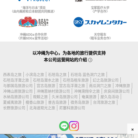
“海洋与日本”项目
宝冢医疗大学
〈由内阁府和日本财团共同推进〉
〈产学合作〉
冲绳SDGs合作伙伴
天空租车
〈开展SDGs宣传活动〉
〈租车业务合作〉
以冲绳为中心，为各地的旅行提供支持
本公司运营网站的介绍
西表岛之旅
小滨岛之旅
石垣岛之旅
石垣岛 蓝色洞穴之旅
石垣岛浮潜之旅
石垣岛潜水之旅
石垣岛租车旅游
幻之岛旅游公司
与那国岛旅游公司
宫古岛旅游
宫古岛浮潜之旅
南瓜洞穴之旅
冲绳旅游
冲绳山原旅游公司
冲绳恩纳村旅游公司
冲绳滑翔伞之旅
庆良间旅游公司
水纳岛旅游公司
观鲸之旅
久米岛旅游公司
奄美旅游
屋久岛活动
夏威夷旅游
檀香山旅游
普吉岛旅游
宿务岛旅游
台湾旅游之旅
长野旅游公司
北海道观光之旅
尼塞科旅游公司
×