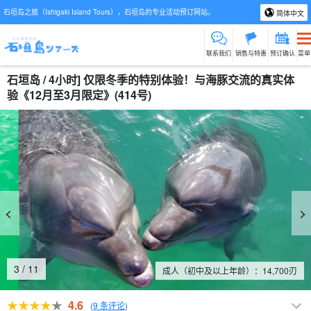
石垣岛之旅（Ishigaki Island Tours），石垣岛的专业活动预订网站。
简体中文
联系我们
销售与特惠
预订确认
菜单
石垣岛 / 4小时] 仅限冬季的特别体验！与海豚交流的真实体
验《12月至3月限定》(414号)
4
/
11
成人（初中及以上年龄）：
14,700
刃
4.6
(
9 条评论
)