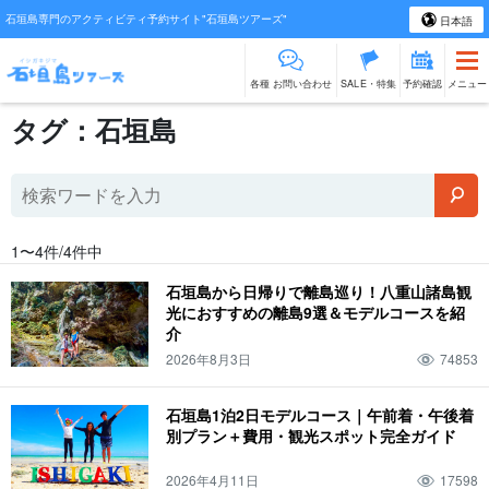
石垣島専門のアクティビティ予約サイト"石垣島ツアーズ"
日本語
各種 お問い合わせ
SALE・特集
予約確認
メニュー
タグ：石垣島
1〜4件/4件中
石垣島から日帰りで離島巡り！八重山諸島観
光におすすめの離島9選＆モデルコースを紹
介
2026年8月3日
74853
石垣島1泊2日モデルコース｜午前着・午後着
別プラン＋費用・観光スポット完全ガイド
2026年4月11日
17598