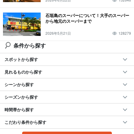
朝日
夜景
サンゴ
市街地
ヤエヤマヒメボタル
キャンプ
石垣島のスーパーについて！大手のスーパー
人気ツアー
川
マリンスポーツ
サンセット
サンライズ
１２月
から地元のスーパーまで
サンゴ礁
美崎町
石垣島
BBQ
幻の島・浜島
2026年5月21日
128279
条件から探す
スポットから探す
見れるものから探す
シーンから探す
シーズンから探す
時間帯から探す
こだわり条件から探す