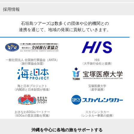
採用情報
石垣島ツアーズは数多くの団体や公的機関との
連携を通じて、地域の発展に貢献していきます。
一般社団法人 全国旅行業協会（ANTA）
HIS
〈旅行業協会加盟〉
〈大手旅行会社と提携〉
海と日本プロジェクト
宝塚医療大学
〈内閣府と日本財団が推進〉
〈産学連携〉
おきなわSDGsパートナー
スカイレンタカー
〈SDGsの普及活動を実施〉
〈レンタカー事業の提携〉
沖縄を中心に各地の旅をサポートする