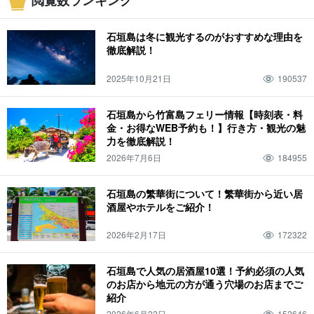
閲覧数ランキング
展望台
フェリー
離島
グラスボート
星空ツアー
二月
モーニング
気温
ホテル
ビーチ
魚
春
トレッキング
石垣島のマリンスポーツ
石垣島は冬に観光するのがおすすめな理由を
3月
西表島
気候
夜ご飯
モデルコース
スーパー
夏
手作り体験
徹底解説！
卒業旅行
４月
竹富島
服装
ディナー
三泊四日
コンビニ
秋
2025年10月21日
190537
ホタル
子連れ
５月
由布島
持ち物
ランチ
川平湾
鍾乳洞
冬
サガリバナ
子ども
６月
鳩間島
温度
昼ごはん
青の洞窟
石垣島から竹富島フェリー情報【時刻表・料
金・お得なWEB予約も！】行き方・観光の魅
西表島鍾乳洞
一人旅
ドライブ
０歳
七月
小浜島
天気
水牛
力を徹底解説！
石垣島の橋
サビチ鍾乳洞
団体旅行
ランキング
１歳
8月
2026年7月6日
184955
与那国島
温泉
水牛車
台風
宮古島
SUP
まとめ
２歳
9月
波照間島
大浴場
水牛車観光
梅雨
一周
観光
シュノーケリング
石垣島の繁華街について！繁華街から近い居
酒屋やホテルをご紹介！
観光スポット
３歳
10月
新城島
サウナ
水牛ツアー
シュノーケル
ドライブコース
アクティビティ
ダイビング
カップル
４歳
11月
2026年2月17日
172322
黒島
天然温泉
竹富島観光
一泊二日
空港
グルメ
浜島
夜
夕方
夜観光
幻の島
お風呂
由布島観光
二泊三日
アクセス
石垣島で人気の居酒屋10選！予約必須の人気
のお店から地元の方が通う穴場のお店までご
特産品・お土産
カヌー
生き物
日の入り
夜アクティビティ
紹介
バラス島
繁華街
ウミガメ
旅行
行き方
海
ナイトツアー
雨
2026年6月22日
152646