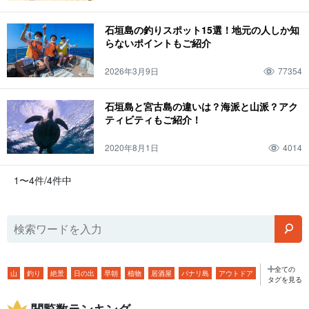
石垣島の釣りスポット15選！地元の人しか知
らないポイントもご紹介
2026年3月9日
77354
石垣島と宮古島の違いは？海派と山派？アク
ティビティもご紹介！
2020年8月1日
4014
1〜4件/4件中
全ての
山
釣り
絶景
日の出
早朝
植物
居酒屋
パナリ島
アウトドア
タグを見る
バギー体験
ジャングル
イルカ体験
星空
２月
朝
年功
飲み屋