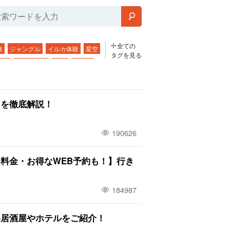
全ての
験
ジャングル
イルカ体験
星空
タグを見る
二月
モーニング
気温
ホテル
ご飯
モデルコース
スーパー
夏
ホタル
子連れ
５月
由布島
由を徹底解説！
昼ごはん
青の洞窟
サビチ鍾乳洞
団体旅行
190626
２歳
9月
波照間島
大浴場
新城島
サウナ
水牛ツアー
料金・お得なWEB予約も！】行き
1月
黒島
天然温泉
竹富島観光
二泊三日
アクセス
184987
ウミガメ
旅行
行き方
海
人気ツアー
川
マリンスポーツ
い居酒屋やホテルをご紹介！
島