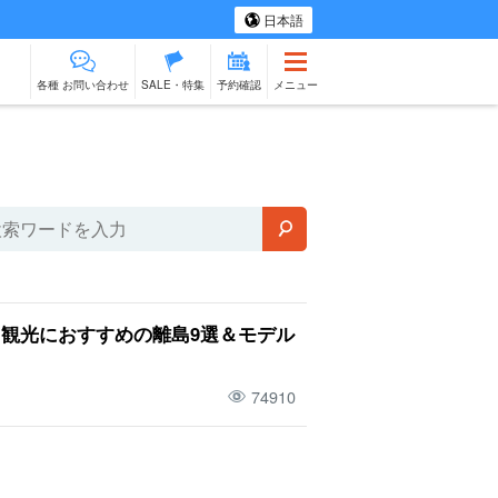
日本語
各種 お問い合わせ
SALE・特集
予約確認
メニュー
ツアー
スパ＆リラク
ものづくり体験
物販
ベビーシッター
石垣島
ゼーション
出張料理
観光におすすめの離島9選＆モデル
74910