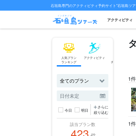
石垣島専門のアクティビティ予約サイト"石垣島ツア
アクティビティ
人気プラン
アクティビティ
フェリー
ランキング
チケット予約
1件
さらに
今日
明日
絞り込む
1件
該当プラン数
423
件