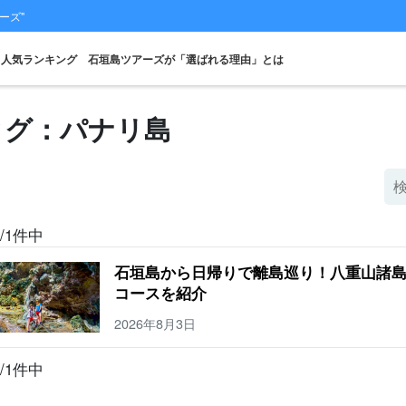
ーズ"
人気ランキング
石垣島ツアーズが「選ばれる理由」とは
タグ：パナリ島
スポットから
当日予約OK
お得な割引
プレミアム
レンタカー
観光
探す
プラン
セットプラン
厳選プラン
/1件中
石垣島から日帰りで離島巡り！八重山諸島
コースを紹介
2026年8月3日
/1件中