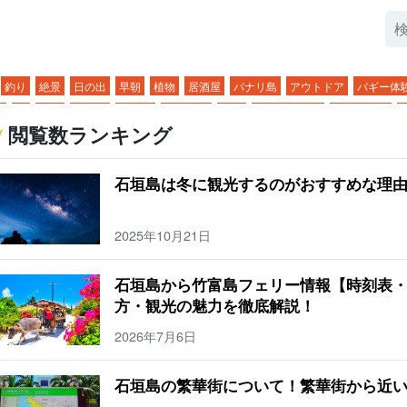
釣り
絶景
日の出
早朝
植物
居酒屋
パナリ島
アウトドア
バギー体
月
朝
年功
飲み屋
展望台
フェリー
離島
グラスボート
星空ツアー
閲覧数ランキング
ーチ
魚
春
トレッキング
石垣島のマリンスポーツ
3月
西表島
気候
夜
作り体験
卒業旅行
４月
竹富島
服装
ディナー
三泊四日
コンビニ
秋
石垣島は冬に観光するのがおすすめな理
ち物
ランチ
川平湾
鍾乳洞
冬
サガリバナ
子ども
６月
鳩間島
温度
表島鍾乳洞
一人旅
ドライブ
０歳
七月
小浜島
天気
水牛
石垣島の橋
2025年10月21日
ンキング
１歳
8月
与那国島
温泉
水牛車
台風
宮古島
SUP
まとめ
牛車観光
梅雨
一周
観光
シュノーケリング
観光スポット
３歳
10月
石垣島から竹富島フェリー情報【時刻表・
ュノーケル
ドライブコース
アクティビティ
ダイビング
カップル
４歳
1
方・観光の魅力を徹底解説！
泊二日
空港
グルメ
浜島
夜
夕方
夜観光
幻の島
お風呂
由布島観光
2026年7月6日
産品・お土産
カヌー
生き物
日の入り
夜アクティビティ
バラス島
繁華街
イトツアー
雨
朝日
夜景
サンゴ
市街地
ヤエヤマヒメボタル
キャンプ
石垣島の繁華街について！繁華街から近
ンセット
サンライズ
１２月
サンゴ礁
美崎町
石垣島
BBQ
幻の島・浜