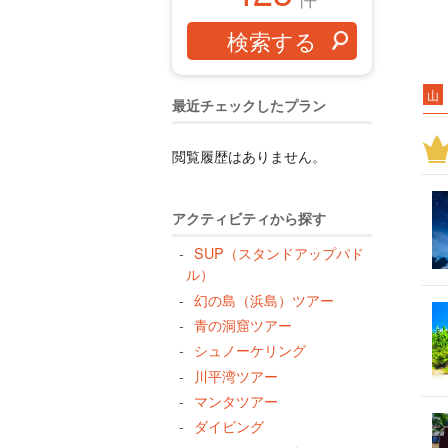
山
最近チェックしたプラン
２
ビ
閲覧履歴はありません。
手
持
アクティビティから探す
西
SUP（スタンドアップパド
ラ
ル）
幻の島（浜島）ツアー
水
青の洞窟ツアー
シ
シュノーケリング
一
川平湾ツアー
特
マンタツアー
ナ
ダイビング
サ