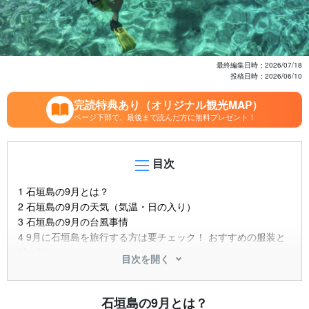
最終編集日時；
2026/07/18
投稿日時；
2026/06/10
完読特典あり（オリジナル観光MAP）
ページ下部で、最後まで読んだ方に無料プレゼント！
目次
1
石垣島の9月とは？
2
石垣島の9月の天気（気温・日の入り）
3
石垣島の9月の台風事情
4
9月に石垣島を旅行する方は要チェック！ おすすめの服装と
持ち物
目次を開く
5
現地在住スタッフ厳選！ 石垣島の9月におすすめアクティビ
ティ
5.1
①シュノーケリング
石垣島の9月とは？