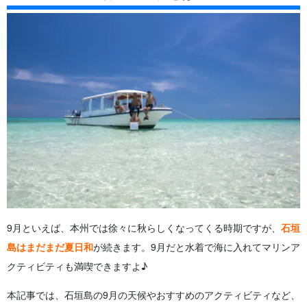
5.2
②ダイビング
5.3
③SUP
5.4
④カヌー（カヤック）
5.5
⑤パラセーリング
5.6
⑥マリンスポーツ遊び放題
5.7
⑦釣り
6
【番外編】 石垣島から西表島へ日帰り観光しよう！ お得な
フェリーチケット付きツアー
7
石垣島の9月におすすめの観光スポット
7.1
①バンナ公園
7.2
②八重山鍾乳洞
7.3
③川平湾
7.4
④石垣やいま村
7.5
⑤御神崎（うがんざき）
8
石垣島のレンタカーは満席続出！ 必ず早めに予約しておこう
9月といえば、本州では徐々に秋らしくなってくる時期ですが、
石垣
9
当日長蛇の列に並ぶ必要なし！ フェリーチケットは事前予約
しておこう
島はまだまだ夏日和
が続きます。9月だと水着で海に入れてマリンア
10
石垣島の9月に関するよくある質問（FAQ）
クティビティも満喫できますよ♪
11
まとめ
本記事では、石垣島の9月の天候やおすすめのアクティビティなど、