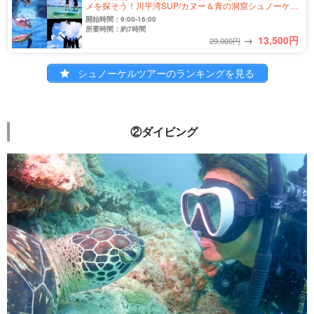
メを探そう！川平湾SUP/カヌー＆青の洞窟シュノーケリ
ングツアー★＜写真無料＆送迎付き＞（No.349）
開始時間：9:00-16:00
所要時間：約7時間
→
13,500
円
29,000円
シュノーケルツアーのランキングを見る
②ダイビング