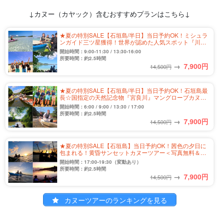
↓カヌー（カヤック）含むおすすめプランはこちら↓
★夏の特別SALE【石垣島/半日】当日予約OK！ミシュラ
ンガイド三ツ星獲得！世界が認めた人気スポット『川平
湾』カヤックツアー★写真無料＆送迎付き（No.302）
開始時間：9:00-11:30 / 13:30-16:00
所要時間：約2.5時間
→
7,900
円
14,500円
★夏の特別SALE【石垣島/半日】当日予約OK！石垣島最
長☆国指定の天然記念物『宮良川』マングローブカヌー
ツアー★写真無料＆送迎付き（No.328）
開始時間：6:00 / 9:00 / 13:30 / 17:00
所要時間：約2.5時間
→
7,900
円
14,500円
★夏の特別SALE【石垣島】当日予約OK！茜色の夕日に
包まれる！黄昏サンセットカヌーツアー＜写真無料＆送
迎付き＞（No.333）
開始時間：17:00-19:30（変動あり）
所要時間：約2.5時間
→
7,900
円
14,500円
カヌーツアーのランキングを見る