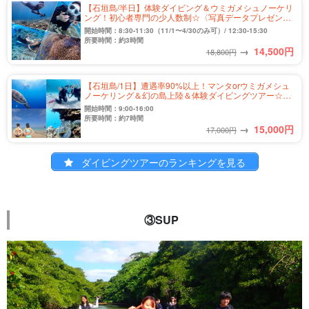
【石垣島/半日】体験ダイビング＆ウミガメシュノーケリ
ング！初心者専門の少人数制☆〈写真データプレゼン
ト〉（No.477）
開始時間：8:30-11:30（11/1〜4/30のみ可）/ 12:30-15:30
所要時間：約3時間
→
14,500
円
18,800円
【石垣島/1日】遭遇率90%以上！マンタorウミガメシュ
ノーケリング＆幻の島上陸＆体験ダイビングツアー☆初
心者歓迎＜水中写真＆送迎付き＞少人数制で安心
開始時間：9:00-16:00
♪（No.525）
所要時間：約7時間
→
15,000
円
17,000円
ダイビングツアーのランキングを見る
③SUP