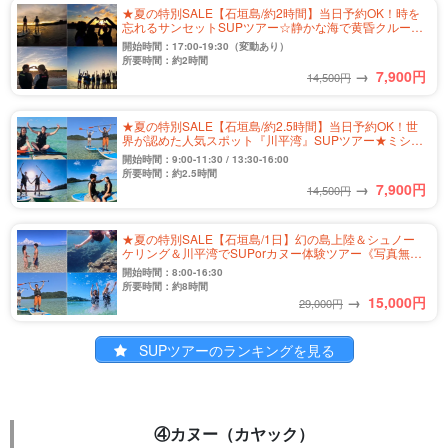
★夏の特別SALE【石垣島/約2時間】当日予約OK！時を
忘れるサンセットSUPツアー☆静かな海で黄昏クルージ
ング♪＜写真無料＆送迎付き＞（No.332）
開始時間：17:00-19:30（変動あり）
所要時間：約2時間
→
7,900
円
14,500円
★夏の特別SALE【石垣島/約2.5時間】当日予約OK！世
界が認めた人気スポット『川平湾』SUPツアー★ミシュ
ランガイド三ツ星獲得♪写真無料＆送迎付き（No.301）
開始時間：9:00-11:30 / 13:30-16:00
所要時間：約2.5時間
→
7,900
円
14,500円
★夏の特別SALE【石垣島/1日】幻の島上陸＆シュノー
ケリング＆川平湾でSUPorカヌー体験ツアー《写真無料
＆送迎付き》（No.456）
開始時間：8:00-16:30
所要時間：約8時間
→
15,000
円
29,000円
SUPツアーのランキングを見る
④カヌー（カヤック）