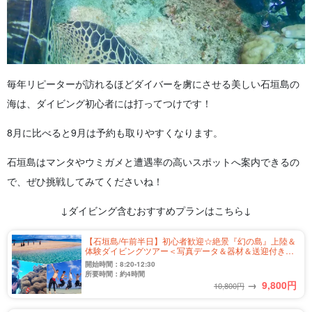
毎年リピーターが訪れるほどダイバーを虜にさせる美しい石垣島の
海は、ダイビング初心者には打ってつけです！
8月に比べると9月は予約も取りやすくなります。
石垣島はマンタやウミガメと遭遇率の高いスポットへ案内できるの
で、ぜひ挑戦してみてくださいね！
↓ダイビング含むおすすめプランはこちら↓
【石垣島/午前半日】初心者歓迎☆絶景『幻の島』上陸＆
体験ダイビングツアー＜写真データ＆器材＆送迎付き＞
前日18時までキャンセル料無料♪（No.341）
開始時間：8:20-12:30
所要時間：約4時間
→
9,800
円
10,800円