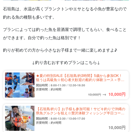
石垣島は、水温が高くプランクトンやエサとなる小魚が豊富なので
釣れる魚の種類も多いです。
プランによっては釣った魚を居酒屋で調理してもらい、食べること
ができます。自分で釣った魚は格別です！
釣りが初めての方から小さなお子様まで一緒に楽しめますよ♪
↓釣り含むおすすめプランはこちら↓
★夏の特別SALE【石垣島/約3時間】5歳から参加OK！
狙うは高級魚☆初心者大歓迎の船釣り体験コース＜手ぶ
ら参加OK＆居酒屋で調理可能＞（No.479）
開始時間：8:00-11:30 / 12:30-16:30
所要時間：約3時間
→
10,000
円
13,000円
【石垣島/釣り】お子様も参加可能！サビキ釣りで沖縄の
県魚グルクンを狙え☆贅沢体験フィッシング半日コース
＜居酒屋で調理可能＆写真無料＞（No.557）
開始時間：8:00-12:30 / 13:00-17:30
所要時間：約4時間
10,000円