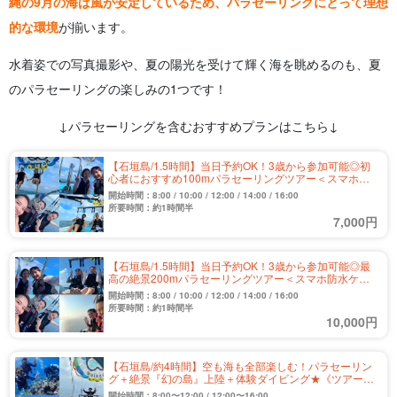
縄の9月の海は風が安定しているため、パラセーリングにとって理想
的な環境
が揃います。
水着姿での写真撮影や、夏の陽光を受けて輝く海を眺めるのも、夏
のパラセーリングの楽しみの1つです！
↓パラセーリングを含むおすすめプランはこちら↓
【石垣島/1.5時間】当日予約OK！3歳から参加可能◎初
心者におすすめ100mパラセーリングツアー＜スマホ防
水ケース無料レンタル＆写真撮影付き＞（No.508）
開始時間：8:00 / 10:00 / 12:00 / 14:00 / 16:00
所要時間：約1時間半
7,000円
【石垣島/1.5時間】当日予約OK！3歳から参加可能◎最
高の絶景200mパラセーリングツアー＜スマホ防水ケー
ス無料レンタル＆写真撮影付き＞（No.510）
開始時間：8:00 / 10:00 / 12:00 / 14:00 / 16:00
所要時間：約1時間半
10,000円
【石垣島/約4時間】空も海も全部楽しむ！パラセーリン
グ＋絶景『幻の島』上陸＋体験ダイビング★《ツアー写
真無制限プレゼント》（No.215）
開始時間：8:00〜12:00 / 12:00〜16:00