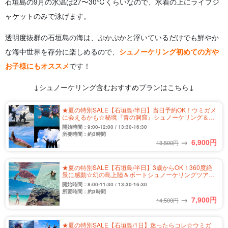
石垣島の9月の水温は27〜30℃くらいなので、水着の上にライフジ
ャケットのみで泳げます。
透明度抜群の石垣島の海は、ぷかぷかと浮いているだけでも鮮やか
な海中世界を存分に楽しめるので、
シュノーケリング初めての方や
お子様にもオススメ
です！
↓シュノーケリング含むおすすめプランはこちら↓
★夏の特別SALE【石垣島/半日】当日予約OK！ウミガメ
に会えるかも☆秘境『青の洞窟』シュノーケリング＆洞
窟探検ツアー★写真無料＆送迎付き（No.304）
開始時間：9:00-12:00 / 13:30-16:30
所要時間：約3時間
→
6,900
円
13,500円
★夏の特別SALE【石垣島/半日】3歳からOK！360度絶
景に感動☆幻の島上陸＆ボートシュノーケリングツアー
《写真無料＆送迎付き》（No.458）
開始時間：8:00-11:30 / 13:30-16:30
所要時間：約3時間
→
7,900
円
14,500円
★夏の特別SALE【石垣島/1日】迷ったらコレ☆ウミガ