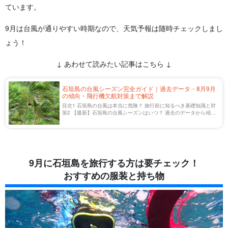
ています。
9月は台風が通りやすい時期なので、天気予報は随時チェックしまし
ょう！
↓ あわせて読みたい記事はこちら ↓
石垣島の台風シーズン完全ガイド｜過去データ・8月9月
の傾向・飛行機欠航対策まで解説
目次1 石垣島の台風は本当に危険？ 旅行前に知るべき基礎知識と対
策2 【最新】石垣島の台風シーズンはいつ？ 過去のデータから傾向
を分析2.1 最も警戒すべきは「8月」と「9月」2.2 油断禁物！ 「過
去の7月」と「10月 […]
9月に石垣島を旅行する方は要チェック！
おすすめの服装と持ち物