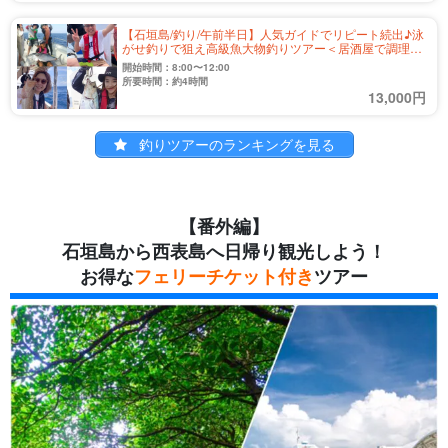
【石垣島/釣り/午前半日】人気ガイドでリピート続出♪泳
がせ釣りで狙え高級魚大物釣りツアー＜居酒屋で調理可
能＆写真無料＞初心者やファミリー大歓迎！（No.558）
開始時間：8:00〜12:00
所要時間：約4時間
13,000円
釣りツアーのランキングを見る
【番外編】
石垣島から西表島へ日帰り観光しよう！
お得な
フェリーチケット付き
ツアー