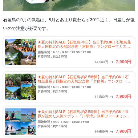
石垣島の9月の気温は、8月とあまり変わらず30℃近く、日差しが強
いので注意が必要です。
★夏の特別SALE【石垣島/半日】当日予約OK！石垣島最
長☆国指定の天然記念物『宮良川』マングローブカヌー
ツアー★写真無料＆送迎付き（No.328）
開始時間：6:00 / 9:00 / 13:30 / 17:00
所要時間：約2.5時間
→
7,900
円
14,500円
★夏の特別SALE【石垣島/約2.5時間】当日予約OK！石
垣島最長☆国指定の天然記念物『宮良川』マングローブ
SUPツアー★＜写真無料＆送迎付き＞（No.329）
開始時間：6:00 / 9:00 / 13:30 / 17:00
所要時間：約2.5時間
→
7,900
円
14,500円
★夏の特別SALE【石垣島/約2.5時間】当日予約OK！世
界が認めた人気スポット『川平湾』SUPツアー★ミシュ
ランガイド三ツ星獲得♪写真無料＆送迎付き（No.301）
開始時間：9:00-11:30 / 13:30-16:00
所要時間：約2.5時間
→
7,900
円
14,500円