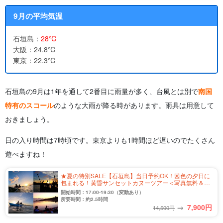
9月の平均気温
石垣島：
28℃
大阪：24.8℃
東京：22.3℃
石垣島の9月は1年を通して2番目に雨量が多く、台風とは別で
南国
特有のスコール
のような大雨が降る時があります。雨具は用意して
おきましょう。
日の入り時間は7時頃です。東京よりも1時間ほど遅いのでたくさん
遊べますね！
★夏の特別SALE【石垣島】当日予約OK！茜色の夕日に
包まれる！黄昏サンセットカヌーツアー＜写真無料＆送
迎付き＞（No.333）
開始時間：17:00-19:30（変動あり）
所要時間：約2.5時間
→
7,900
円
14,500円