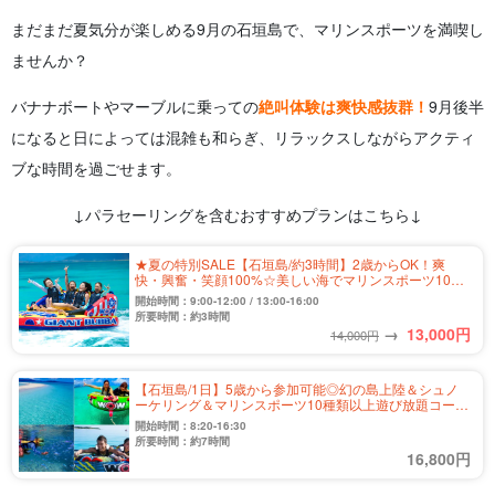
まだまだ夏気分が楽しめる9月の石垣島で、マリンスポーツを満喫し
ませんか？
バナナボートやマーブルに乗っての
絶叫体験は爽快感抜群！
9月後半
になると日によっては混雑も和らぎ、リラックスしながらアクティ
ブな時間を過ごせます。
↓パラセーリングを含むおすすめプランはこちら↓
★夏の特別SALE【石垣島/約3時間】2歳からOK！爽
快・興奮・笑顔100%☆美しい海でマリンスポーツ10種
類以上遊び放題コース★無料送迎（No.551）
開始時間：9:00-12:00 / 13:00-16:00
所要時間：約3時間
→
13,000
円
14,000円
【石垣島/1日】5歳から参加可能◎幻の島上陸＆シュノ
ーケリング＆マリンスポーツ10種類以上遊び放題コース
★《器材レンタル無料・送迎付き》（No.261）
開始時間：8:20-16:30
所要時間：約7時間
16,800円