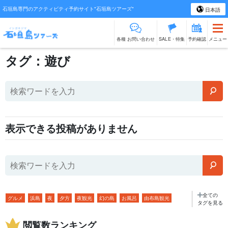
石垣島専門のアクティビティ予約サイト"石垣島ツアーズ"
日本語
各種 お問い合わせ
SALE・特集
予約確認
メニュー
タグ：遊び
表示できる投稿がありません
全ての
グルメ
浜島
夜
夕方
夜観光
幻の島
お風呂
由布島観光
タグを見る
二泊三日
アクセス
特産品・お土産
カヌー
生き物
日の入り
閲覧数ランキング
夜アクティビティ
バラス島
繁華街
ウミガメ
旅行
行き方
海