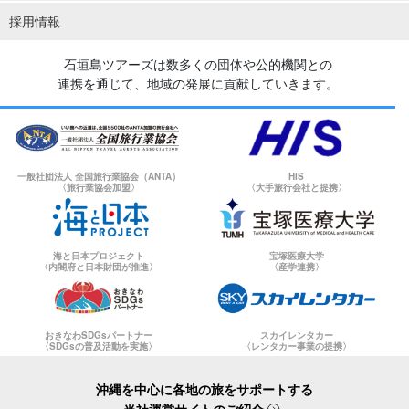
採用情報
石垣島ツアーズは数多くの団体や公的機関との
連携を通じて、地域の発展に貢献していきます。
一般社団法人 全国旅行業協会（ANTA）
HIS
〈旅行業協会加盟〉
〈大手旅行会社と提携〉
海と日本プロジェクト
宝塚医療大学
〈内閣府と日本財団が推進〉
〈産学連携〉
おきなわSDGsパートナー
スカイレンタカー
〈SDGsの普及活動を実施〉
〈レンタカー事業の提携〉
沖縄を中心に各地の旅をサポートする
当社運営サイトのご紹介