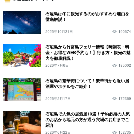
ナイトツアー
雨
朝日
夜景
サンゴ
市街地
ヤエヤマヒメボタル
石垣島は冬に観光するのがおすすめな理由を
キャンプ
人気ツアー
川
マリンスポーツ
サンセット
サンライズ
徹底解説！
１２月
サンゴ礁
美崎町
石垣島
BBQ
幻の島・浜島
山
釣り
2025年10月21日
190674
絶景
日の出
早朝
植物
居酒屋
パナリ島
アウトドア
バギー体験
ジャングル
イルカ体験
星空
２月
朝
年功
飲み屋
石垣島から竹富島フェリー情報【時刻表・料
金・お得なWEB予約も！】行き方・観光の魅
展望台
フェリー
離島
グラスボート
星空ツアー
二月
モーニング
力を徹底解説！
気温
ホテル
ビーチ
魚
春
トレッキング
石垣島のマリンスポーツ
2026年7月6日
185002
3月
西表島
気候
夜ご飯
モデルコース
スーパー
夏
手作り体験
卒業旅行
４月
竹富島
服装
ディナー
三泊四日
コンビニ
秋
石垣島の繁華街について！繁華街から近い居
酒屋やホテルをご紹介！
ホタル
子連れ
５月
由布島
持ち物
ランチ
川平湾
鍾乳洞
冬
サガリバナ
子ども
６月
鳩間島
温度
昼ごはん
青の洞窟
2026年2月17日
172369
西表島鍾乳洞
一人旅
ドライブ
０歳
七月
小浜島
天気
水牛
石垣島の橋
サビチ鍾乳洞
団体旅行
ランキング
１歳
8月
石垣島で人気の居酒屋10選！予約必須の人気
のお店から地元の方が通う穴場のお店までご
与那国島
温泉
水牛車
台風
宮古島
SUP
まとめ
２歳
9月
紹介
波照間島
大浴場
水牛車観光
梅雨
一周
観光
シュノーケリング
2026年6月22日
152735