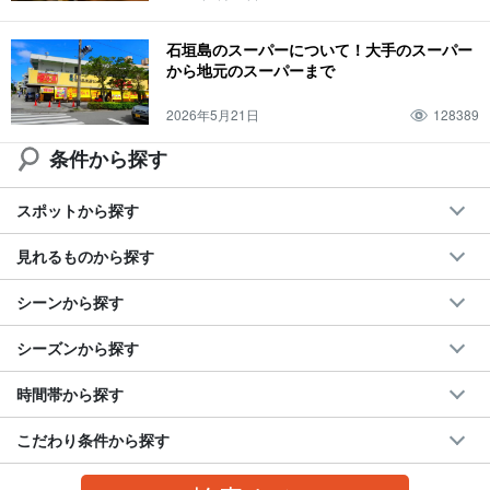
観光スポット
３歳
10月
新城島
サウナ
水牛ツアー
シュノーケル
石垣島のスーパーについて！大手のスーパー
ドライブコース
アクティビティ
ダイビング
カップル
４歳
11月
から地元のスーパーまで
黒島
天然温泉
竹富島観光
一泊二日
空港
2026年5月21日
128389
条件から探す
スポットから探す
見れるものから探す
シーンから探す
シーズンから探す
時間帯から探す
こだわり条件から探す