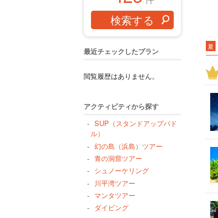
夏
最近チェックしたプラン
由
西
閲覧履歴はありません。
ラ
水
アクティビティから探す
シ
SUP（スタンドアップパド
一
ル）
幻の島（浜島）ツアー
特
青の洞窟ツアー
ナ
シュノーケリング
サ
川平湾ツアー
植
マンタツアー
展
ダイビング
ト