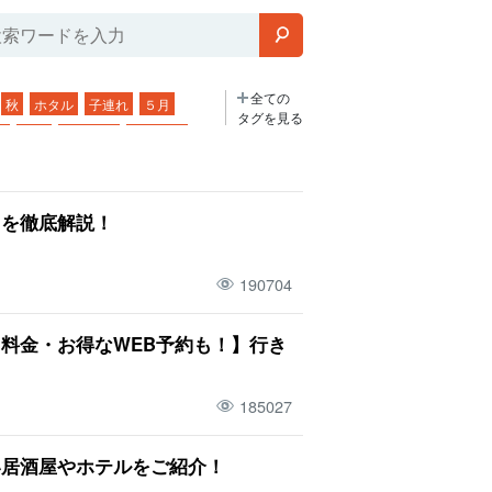
全ての
秋
ホタル
子連れ
５月
タグを見る
島
温度
昼ごはん
青の洞窟
サビチ鍾乳洞
団体旅行
２歳
9月
波照間島
大浴場
由を徹底解説！
新城島
サウナ
水牛ツアー
1月
黒島
天然温泉
竹富島観光
190704
二泊三日
アクセス
ウミガメ
旅行
行き方
海
料金・お得なWEB予約も！】行き
人気ツアー
川
マリンスポーツ
島
山
釣り
絶景
日の出
早朝
185027
空
２月
朝
年功
飲み屋
ホテル
ビーチ
魚
春
い居酒屋やホテルをご紹介！
ス
スーパー