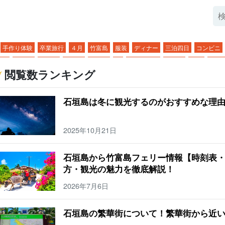
手作り体験
卒業旅行
４月
竹富島
服装
ディナー
三泊四日
コンビニ
布島
持ち物
ランチ
川平湾
鍾乳洞
冬
サガリバナ
子ども
６月
鳩間
閲覧数ランキング
表島鍾乳洞
一人旅
ドライブ
０歳
七月
小浜島
天気
水牛
石垣島の橋
ンキング
１歳
8月
与那国島
温泉
水牛車
台風
宮古島
SUP
まとめ
石垣島は冬に観光するのがおすすめな理
牛車観光
梅雨
一周
観光
シュノーケリング
観光スポット
３歳
10月
ュノーケル
ドライブコース
アクティビティ
ダイビング
カップル
４歳
1
2025年10月21日
泊二日
空港
グルメ
浜島
夜
夕方
夜観光
幻の島
お風呂
由布島観光
産品・お土産
カヌー
生き物
日の入り
夜アクティビティ
バラス島
繁華街
石垣島から竹富島フェリー情報【時刻表・
イトツアー
雨
朝日
夜景
サンゴ
市街地
ヤエヤマヒメボタル
キャンプ
方・観光の魅力を徹底解説！
ンセット
サンライズ
１２月
サンゴ礁
美崎町
石垣島
BBQ
幻の島・浜
2026年7月6日
物
居酒屋
パナリ島
アウトドア
バギー体験
ジャングル
イルカ体験
星
望台
フェリー
離島
グラスボート
星空ツアー
二月
モーニング
気温
石垣島の繁華街について！繁華街から近
レッキング
石垣島のマリンスポーツ
3月
西表島
気候
夜ご飯
モデルコー