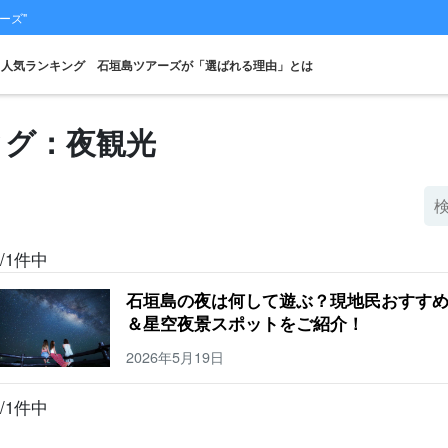
ーズ"
人気ランキング
石垣島ツアーズが「選ばれる理由」とは
タグ：夜観光
スポットから
当日予約OK
お得な割引
プレミアム
レンタカー
観光
探す
プラン
セットプラン
厳選プラン
/1件中
石垣島の夜は何して遊ぶ？現地民おすす
＆星空夜景スポットをご紹介！
2026年5月19日
/1件中