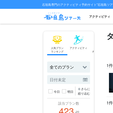
石垣島専門のアクティビティ予約サイト"石垣島ツア
アクティビティ
人気プラン
アクティビティ
フェリー
ランキング
チケット予約
1件
さらに
今日
明日
絞り込む
1件
該当プラン数
423
件