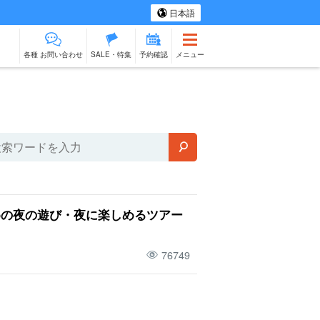
日本語
各種 お問い合わせ
SALE・特集
予約確認
メニュー
ツアー
スパ＆リラク
ものづくり体験
物販
ベビーシッター
石垣島
ゼーション
出張料理
めの夜の遊び・夜に楽しめるツアー
76749