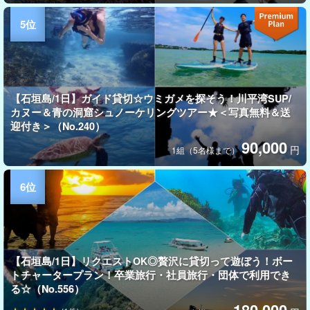
【石垣島/1日】ガイド貸切☆ウミガメを探そう！川平湾SUP/
カヌー＆青の洞窟シュノーケリングツアー★＜写真無料＆送
迎付き＞（No.240）
90,000
円
1組（5名様まで）
【石垣島/1日】リクエストOK◎贅沢に貸切って遊ぼう！ボー
トチャータープラン！卒業旅行・社員旅行・団体で利用でき
る☆（No.556）