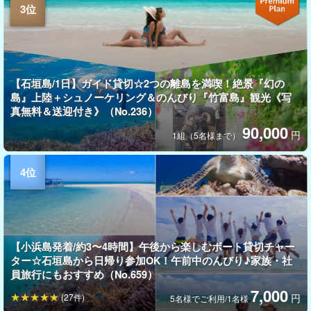
【石垣島/1日】ガイド貸切☆2つの離島を満喫！絶景『幻の
島』上陸＋シュノーケリング＆のんびり『竹富島』観光《写
真無料＆送迎付き》（No.236）
90,000
円
1組（5名様まで）
【小浜島発着/約3〜4時間】午後から楽しむボート貸切チャー
ター☆石垣島から日帰り参加OK！午前中のんびり♪家族・社
員旅行にもおすすめ（No.659）
7,000
(27件)
円
5名様でご利用/1名様