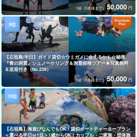
50,000
円
1組（5名様まで）
【石垣島/半日】ガイド貸切☆ウミガメに会えるかも☆秘境
『青の洞窟』シュノーケリング＆洞窟探検ツアー★写真無料
＆送迎付き（No.239）
50,000
円
1組（5名様まで）
【石垣島】海遊びなんでもOK！貸切ボートチャータープラン
＜選べる半日or1日＞1歳からOK！カップル・ご家族・団体旅