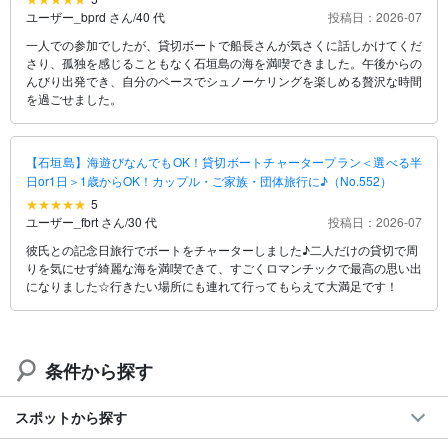
ユーザー_bprd さん
/
40 代
投稿日：2026-07
一人での参加でしたが、貸切ボートで船長さんが気さくに話しかけてくだ
さり、孤独を感じることもなく石垣島の海を満喫できました。午後からの
んびり出発でき、自分のペースでシュノーケリングを楽しめる贅沢な時間
を過ごせました。
【石垣島】海遊びなんでもOK！貸切ボートチャータープラン＜選べる半
日or1日＞1歳からOK！カップル・ご家族・団体旅行に♪（No.552）
5
ユーザー_fbrt さん
/
30 代
投稿日：2026-07
彼氏との記念日旅行でボートをチャーターしました♪二人だけの貸切で周
りを気にせず綺麗な海を満喫できて、すごくロマンチックで最高の思い出
になりました☆行きたい場所にも連れて行ってもらえて大満足です！
条件から探す
スポットから探す