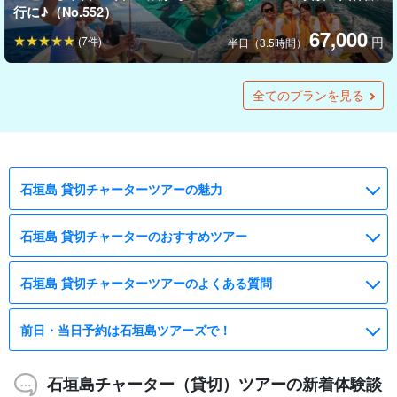
行に♪（No.552）
67,000
(7件)
円
半日（3.5時間）
【石垣島/1日】ガイド貸切☆贅沢VIPチャータープラン＜写真
【石垣島/釣り】なんでも対応！船貸し切りのチャーター1日コ
【石垣島/釣り】なんでも対応！船貸し切りのチャーター半日
受付停止中：【石垣島/ツアー貸切】1日1組限定！プライベー
【石垣島/1日/貸切】初心者も経験者も楽しめる！完全プライ
【石垣島/半日/貸切】ダイビング初心者も安心◎自由に楽しむ
【石垣島/1日】1日満喫！ガイド付きで釣り初心者でも安心♪
【石垣島/半日】ガイドがいるから初めての釣りでも安心♪チ
【石垣島/約2時間/貸切】初心者歓迎！2歳から参加できる♪ビ
【石垣島/1日】贅沢チャーター船で楽しむルアーフィッシング
【石垣島/半日】船上貸切で行くルアーフィッシング！初心者
【夜開催＆1組限定/2時間】手ぶらでOK！星空×海の夜釣りク
【石垣島/4時間】1組限定の体験ダイビングツアー☆シュノー
無料＆送迎付き＞柔軟対応◎自分たちのペースで♪団体旅行・
ース＜機材込み＆居酒屋で調理可能＆写真無料＞（No.394）
コース＜機材込み＆居酒屋で調理可能＆写真無料＞初心者大
ト半日or1日アウトドアツアー《機材一式レンタル・デイツア
ベートなダイビングチャーターツアー☆プランカスタマイズ
ダイビングチャーターツアー《前日予約OK・インストラクタ
チャーター船で行く！貸切釣りツアー☆釣りたい魚を相談可
ャーター船で行く！貸切釣りツアー☆釣りたい魚を相談可能
ーチ/ボートが選べる貸切シュノーケリングツアー★珊瑚や魚
☆狙うはGT・タマン！ベテラン船長がフルサポート《手ぶら
でも大物が狙える本格体験☆《手ぶらOK・選べる午前or午
ルーズ☆非日常のナイトフィッシング体験《貸切・当日予約
ケルでドローン撮影も楽しめる♪《器材付・GoPro無料》
全てのプランを見る
社員旅行にも（No.554）
歓迎♪（No.393）
ーは特製ランチ付き》（No.407）
可能 《前日予約OK・インストラクターの指導付き》
ーの指導付き》（No.255）
能◎《前日予約OK》（No.283）
◎《前日予約OK》（No.282）
たちと自由に泳ごう！《前日予約OK》（No.281）
OK・送迎無料》（No.225)
後》(No.224)
OK》（No.285）
（No.567）
65,000
(9件)
円
1組（4名様まで）
（No.256）
150,000
90,000
45,000
50,000
80,000
55,000
44,000
56,000
36,000
10,000
10,000
(8件)
(29件)
(3件)
(1件)
円
円
円
円
円
円
円
円
円
円
円
半日コース（4名様まで）
1名様（16歳～60歳）
1組（5名様まで）
1組（4名様まで）
1組（1〜4名様）
6名様まで
4名様まで
4名様まで
3名様まで
3名様まで
大人(12歳以上)
→
13,000円
250,000
円
6名様まで
石垣島 貸切チャーターツアーの魅力
石垣島 貸切チャーターのおすすめツアー
石垣島 貸切チャーターツアーのよくある質問
前日・当日予約は石垣島ツアーズで！
石垣島チャーター（貸切）ツアーの新着体験談