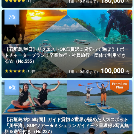
180,000
(1件)
円
1組（10名様まで）
【石垣島/半日】リクエストOK◎贅沢に貸切って遊ぼう！ボー
トチャータープラン！卒業旅行・社員旅行・団体で利用でき
る☆（No.555）
100,000
(13件)
円
1組（10名様まで）
【石垣島/約2.5時間】ガイド貸切☆世界が認めた人気スポット
『川平湾』SUPツアー★ミシュランガイド三ツ星獲得♪写真無
料＆送迎付き（No.237）