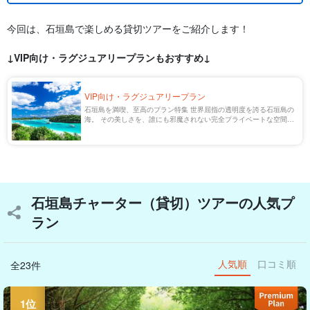
今回は、石垣島で楽しめる貸切ツアーをご紹介します！
↓VIP向け・ラグジュアリープランもおすすめ↓
VIP向け・ラグジュアリープラン
石垣島を満喫、至高のプラン特集 世界屈指の透明度を誇る石垣島の
海。 その美しさを、誰にも邪魔されない完全プライベートな空間で
満喫しませんか？ 当ページでは、ボートチャーターや専属ガイドに
よる貸切ツアーなど、洗練された大人 […]
石垣島チャーター（貸切）ツアーの人気プ
ラン
人気順
口コミ順
全23件