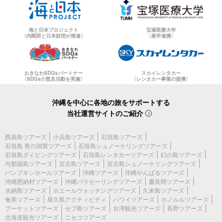
海と日本プロジェクト
宝塚医療大学
〈内閣府と日本財団が推進〉
〈産学連携〉
おきなわSDGsパートナー
スカイレンタカー
〈SDGsの普及活動を実施〉
〈レンタカー事業の提携〉
沖縄を中心に各地の旅をサポートする
当社運営サイトのご紹介
西表島ツアーズ
小浜島ツアーズ
石垣島ツアーズ
石垣島 青の洞窟ツアーズ
石垣島シュノーケリングツアーズ
石垣島ダイビングツアーズ
石垣島レンタカーツアーズ
幻の島ツアーズ
与那国島ツアーズ
宮古島ツアーズ
宮古島シュノーケリングツアーズ
パンプキンホールツアーズ
沖縄ツアーズ
沖縄やんばるツアーズ
沖縄恩納村ツアーズ
沖縄パラセーリングツアーズ
慶良間ツアーズ
水納島ツアーズ
ホエールウォッチングツアーズ
久米島ツアーズ
奄美ツアーズ
屋久島アクティビティ
ハワイツアーズ
ホノルルツアーズ
プーケットツアーズ
セブ島ツアーズ
台湾観光ツアーズ
長野ツアーズ
北海道観光ツアーズ
ニセコツアーズ