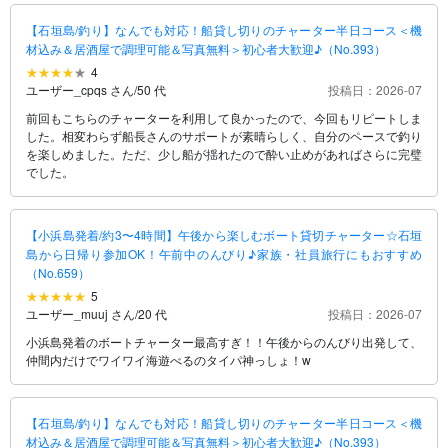
【石垣島/釣り】なんでも対応！船貸し切りのチャーター半日コース＜機
材込み＆居酒屋で調理可能＆写真無料＞初心者大歓迎♪（No.393）
4
ユーザー_cpqs さん
/
50 代
投稿日：2026-07
前回もこちらのチャーターを利用して良かったので、今回もリピートしま
した。相変わらず船長さんのサポートが素晴らしく、自分のペースで釣り
を楽しめました。ただ、少し船が揺れたので酔い止めがあればさらに完璧
でした。
【小浜島発着/約3〜4時間】午後から楽しむボート貸切チャーター☆石垣
島から日帰り参加OK！午前中のんびり♪家族・社員旅行にもおすすめ
（No.659）
5
ユーザー_muuj さん
/
20 代
投稿日：2026-07
小浜島発着のボートチャーター最高すぎ！！午後からのんびり出発して、
仲間内だけでワイワイ海遊べるのタイパ神っしょ！w
【石垣島/釣り】なんでも対応！船貸し切りのチャーター半日コース＜機
材込み＆居酒屋で調理可能＆写真無料＞初心者大歓迎♪（No.393）