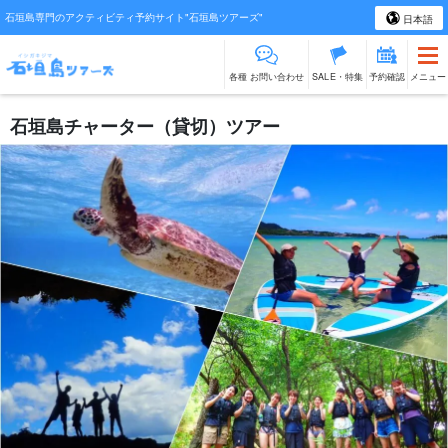
石垣島専門のアクティビティ予約サイト"石垣島ツアーズ"
日本語
各種 お問い合わせ
SALE・特集
予約確認
メニュー
石垣島チャーター（貸切）ツアー