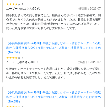
4
ユーザー_onuz さん
/
50 代
投稿日：2026-07
船を貸し切っての釣り体験でした。船長さんのポイント選びが的確で、初
心者でもたくさんの魚を釣ることができました。ただ、日差しを遮る場所
が少なかったため、事前の日焼け対策のアナウンスがあれば完璧でした。
釣った魚を居酒屋で食べられたのは大変良かったです。
【小浜島発着/約3〜4時間】午後から楽しむボート貸切チャーター☆石垣
島から日帰り参加OK！午前中のんびり♪家族・社員旅行にもおすすめ
（No.659）
4
ユーザー_qljb さん
/
30 代
投稿日：2026-07
午後からのボートチャーターを利用しました。貸切で周りを気にせず楽し
め、移動もスムーズで良かったです。ただ、船に少し揺れがあったので酔
い止めがあると完璧でした。また利用します。
【小浜島発着/約3〜4時間】午後から楽しむボート貸切チャーター☆石垣
島から日帰り参加OK！午前中のんびり♪家族・社員旅行にもおすすめ
（No.659）
5