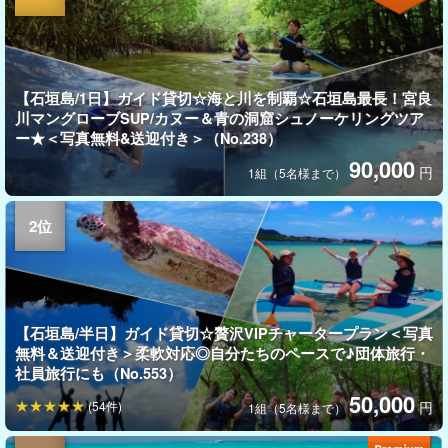
【石垣島/1日】ガイド貸切☆海と川を制覇☆石垣島最長！宮良
川マングローブSUP/カヌー＆青の洞窟シュノーケリングツア
ー★＜写真無料&送迎付き＞（No.238）
90,000
円
1組（5名様まで）
【石垣島/半日】ガイド貸切☆贅沢VIPチャータープラン＜写真
無料＆送迎付き＞柔軟対応◎自分たちのペースで♪団体旅行・
社員旅行にも（No.553）
50,000
(54件)
円
1組（5名様まで）