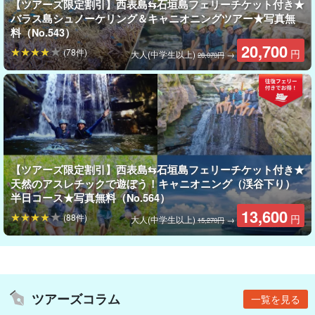
【ツアーズ限定割引】西表島⇆石垣島フェリーチケット付き★
バラス島シュノーケリング＆キャニオニングツアー★写真無
料（No.543）
20,700
(78件)
円
大人(中学生以上)
→
28,070円
どっちを体験してみる？
選べるマングローブSUPorカヌー
【ツアーズ限定割引】西表島⇆石垣島フェリーチケット付き★
こちらのプランでは、体験してみたいアクティビティを選ぶこと
天然のアスレチックで遊ぼう！キャニオニング（渓谷下り）
半日コース★写真無料（No.564）
ができます。
13,600
(88件)
円
大人(中学生以上)
→
15,270円
使用するSUPorカヌーは
安定感抜群
！初心者の方でも簡単に体験
することができますよ♪
ツアーズコラム
一覧を見る