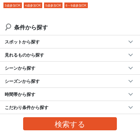
3歳参加OK
4歳参加OK
5歳参加OK
6～9歳参加OK
フェリーチケット付き
特別価格
でご案内☆
条件から探す
世界遺産西表島で
マングローブ
SUPorカヌー
スポットから探す
国内最大規模の西表島のマングローブ林をSUPorカヌーで楽しも
見れるものから探す
う☆
シーンから探す
西表島が「
日本最後の秘境
」と呼ばれる理由がきっとわかるは
ず！小さなお子様も一緒に楽しめるのでお気軽にご参加ください
シーズンから探す
ね。
時間帯から探す
【NEW】累計参加人数30万人突破！
こだわり条件から探す
◆
1日
40名限定の当サイトオリジナルプラン
◆マル優（安全対策優良）業者
◆写真データ無料付き
◆ツアー備品無料レンタル付き