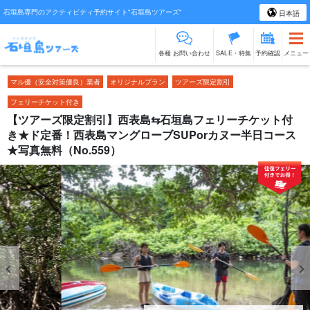
石垣島専門のアクティビティ予約サイト"石垣島ツアーズ"
日本語
各種 お問い合わせ
SALE・特集
予約確認
メニュー
マル優（安全対策優良）業者
オリジナルプラン
ツアーズ限定割引
フェリーチケット付き
【ツアーズ限定割引】西表島⇆石垣島フェリーチケット付
き★ド定番！西表島マングローブSUPorカヌー半日コース
★写真無料（No.559）