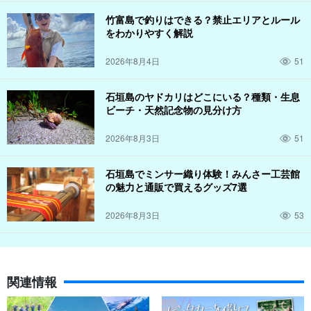
竹富島で釣りはできる？禁止エリアとルール
をわかりやすく解説
2026年8月4日
51
石垣島のヤドカリはどこにいる？種類・生息
ビーチ・天然記念物の見分け方
2026年8月3日
51
写真データ無料プレゼント
石垣島でミンサー織り体験！みんさー工芸館
の魅力と通販で買えるグッズ7選
ツアー中はガイドが皆様の写真をお撮りし、データを無料でプレ
ゼントいたします。西表島の大自然の中で写真を撮ってSNSで自
2026年8月3日
53
慢しよう！
関連情報