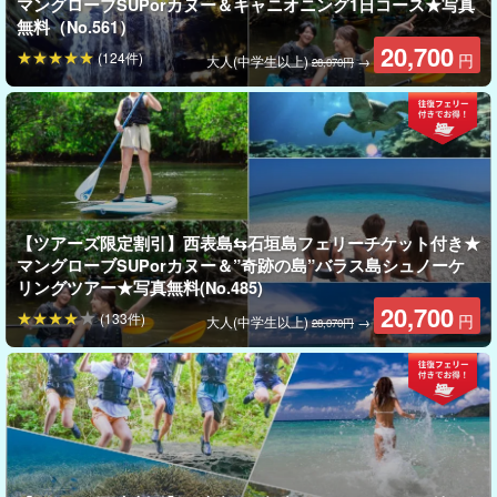
マングローブSUPorカヌー＆キャニオニング1日コース★写真
当プランにはツアー料金にフェリー往復乗船券も含まれているの
無料（No.561）
で別途購入する必要がありません！
20,700
(124件)
円
大人(中学生以上)
→
28,070円
＊おすすめポイント＊
通常価格SUP（カヌー）体験8,900円+往復フェリー乗船券
（石垣島⇄西表島上原港）6,370円＝1名様15,270円のところ
を
13,600
円
の格安価格でご提供！！
アクティビティとフェリーそれぞれ単品でご購入（ご予約）
【ツアーズ限定割引】西表島⇆石垣島フェリーチケット付き★
マングローブSUPorカヌー＆”奇跡の島”バラス島シュノーケ
いただくよりも断然お安くなっています。
リングツアー★写真無料(No.485)
20,700
(133件)
円
大人(中学生以上)
→
28,070円