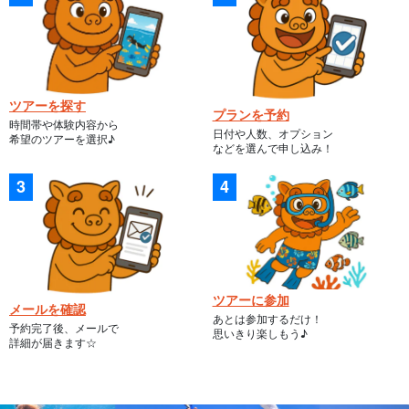
ツアーを探す
プランを予約
時間帯や体験内容から
日付や人数、オプション
希望のツアーを選択♪
などを選んで申し込み！
《 フェリーチケット予約から乗船方法 》
ツアーに参加
メールを確認
こちらのプランは、アクティビティとフェリーチケットがセット
あとは参加するだけ！
予約完了後、メールで
思いきり楽しもう♪
になっておりますが、フェリーの時間を選択しお申し込みしてい
詳細が届きます☆
ただく必要がございます。
■フェリーは下記便をお申し込みください。