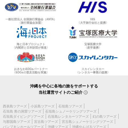
一般社団法人 全国旅行業協会（ANTA）
HIS
〈旅行業協会加盟〉
〈大手旅行会社と提携〉
海と日本プロジェクト
宝塚医療大学
〈内閣府と日本財団が推進〉
〈産学連携〉
おきなわSDGsパートナー
スカイレンタカー
〈SDGsの普及活動を実施〉
〈レンタカー事業の提携〉
沖縄を中心に各地の旅をサポートする
当社運営サイトのご紹介
西表島ツアーズ
小浜島ツアーズ
石垣島ツアーズ
石垣島 青の洞窟ツアーズ
石垣島シュノーケリングツアーズ
石垣島ダイビングツアーズ
石垣島レンタカーツアーズ
幻の島ツアーズ
与那国島ツアーズ
宮古島ツアーズ
宮古島シュノーケリングツアーズ
パンプキンホールツアーズ
沖縄ツアーズ
沖縄やんばるツアーズ