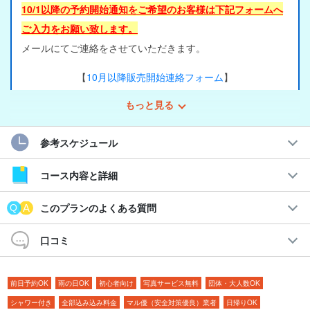
10/1以降の予約開始通知をご希望のお客様は下記フォームへ
ご入力をお願い致します。
メールにてご連絡をさせていただきます。
【
10月以降販売開始連絡フォーム
】
もっと見る
参考スケジュール
コース内容と詳細
このプランのよくある質問
口コミ
前日予約OK
雨の日OK
初心者向け
写真サービス無料
団体・大人数OK
シャワー付き
全部込み込み料金
マル優（安全対策優良）業者
日帰りOK