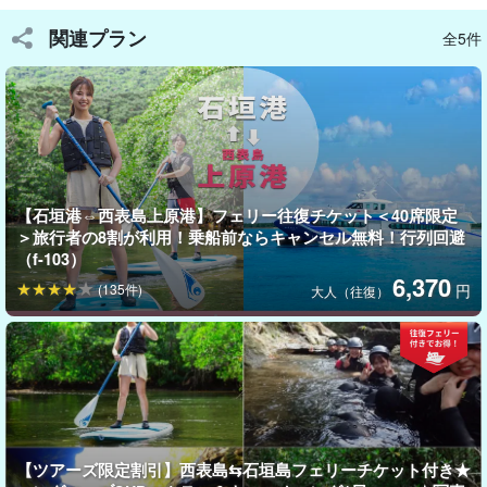
◆ツアー参加者特典ページプレゼント
◆水難救助員の資格を持ったガイドがサポート
関連プラン
全5件
【石垣港⇔西表島上原港】フェリー往復チケット＜40席限定
＞旅行者の8割が利用！乗船前ならキャンセル無料！行列回避
（f-103）
6,370
(135件)
円
大人（往復）
石垣島ツアーズ限定特典！
石垣島⇄西表島フェリー乗船券付き
【ツアーズ限定割引】西表島⇆石垣島フェリーチケット付き★