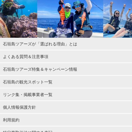
午前のツアー：
往路8:00/復路12:00
午後のツアー：
往路11:00/復路17:05
〈 フェリー代に関して 〉
石垣島ツアーズが「選ばれる理由」とは
お客様都合で乗り遅れた場合は、お客様負担、弊社都合で乗り遅
れた場合は弊社負担いたします。
よくある質問＆注意事項
石垣港離島ターミナルでのフェリーへの乗船方法は、
ご予約後に
石垣島ツアーズ特集＆キャンペーン情報
届く予約完了メールに記載されている手順に従ってご乗船
くださ
石垣島の観光スポット一覧
い。
リンク集・掲載事業者一覧
個人情報保護方針
利用規約