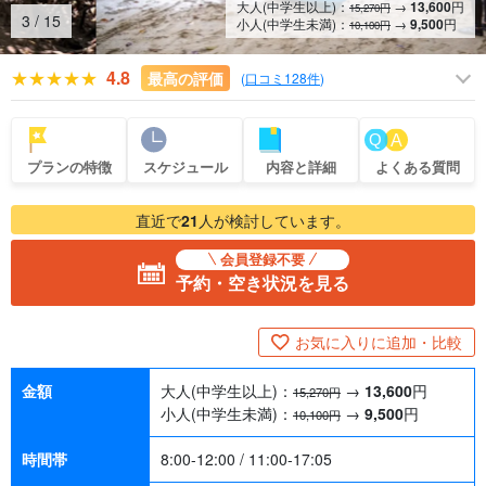
大人(中学生以上)：
→
13,600
円
15,270円
4
/
15
小人(中学生未満)：
→
9,500
円
10,100円
4.8
最高の評価
(
口コミ128件
)
プランの特徴
スケジュール
内容と詳細
よくある質問
直近で
21
人が検討しています。
会員登録不要
予約・空き状況を見る
お気に入りに追加・比較
金額
大人(中学生以上)：
→
13,600
円
15,270円
小人(中学生未満)：
→
9,500
円
10,100円
時間帯
8:00-12:00 / 11:00-17:05