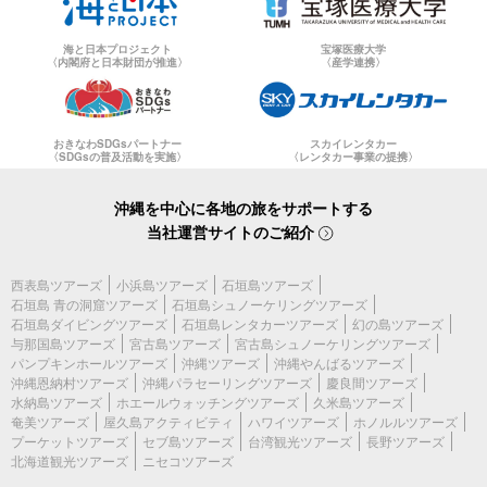
海と日本プロジェクト
宝塚医療大学
〈内閣府と日本財団が推進〉
〈産学連携〉
おきなわSDGsパートナー
スカイレンタカー
〈SDGsの普及活動を実施〉
〈レンタカー事業の提携〉
沖縄を中心に各地の旅をサポートする
当社運営サイトのご紹介
西表島ツアーズ
小浜島ツアーズ
石垣島ツアーズ
石垣島 青の洞窟ツアーズ
石垣島シュノーケリングツアーズ
石垣島ダイビングツアーズ
石垣島レンタカーツアーズ
幻の島ツアーズ
与那国島ツアーズ
宮古島ツアーズ
宮古島シュノーケリングツアーズ
パンプキンホールツアーズ
沖縄ツアーズ
沖縄やんばるツアーズ
沖縄恩納村ツアーズ
沖縄パラセーリングツアーズ
慶良間ツアーズ
水納島ツアーズ
ホエールウォッチングツアーズ
久米島ツアーズ
奄美ツアーズ
屋久島アクティビティ
ハワイツアーズ
ホノルルツアーズ
プーケットツアーズ
セブ島ツアーズ
台湾観光ツアーズ
長野ツアーズ
北海道観光ツアーズ
ニセコツアーズ