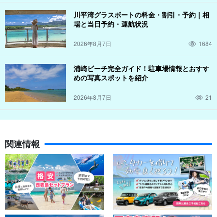
フォトツアー☆石垣島在住ママカメラマンがご案内！
＜2-3スポット/30カット保証＞（No.266）
川平湾グラスボートの料金・割引・予約｜相
開始時間：9:00～12:00 / 14:00～17:00
所要時間：約3時間
場と当日予約・運航状況
11,000円
2026年8月7日
1684
1日フォトツアー(3～5スポット/100カット)↓
浦崎ビーチ完全ガイド！駐車場情報とおすす
【石垣島/1日】時間・場所リクエストOK！子連れで楽
めの写真スポットを紹介
しむフォトツアー☆石垣島在住ママカメラマンがご案
内！＜3-5スポット/100カット保証＞（No.267）
開始時間：9:00～16:00
所要時間：約7時間
2026年8月7日
21
16,500円
関連情報