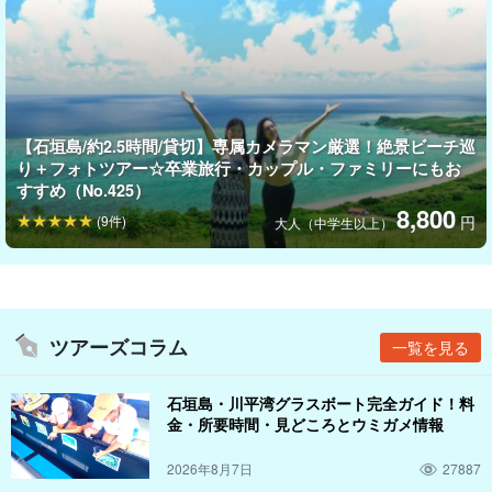
【石垣島/約2.5時間/貸切】専属カメラマン厳選！絶景ビーチ巡
り＋フォトツアー☆卒業旅行・カップル・ファミリーにもお
すすめ（No.425）
8,800
(9件)
円
大人（中学生以上）
データ撮影はたっぷり20カットお渡し！
レタッチ済みの美しい写真を、1ヶ月以内にデータでお届け♪
ツアーズコラム
家族の思い出を思い残して、何度でも見返せる宝物に。
一覧を見る
石垣島での特別なひとときを、写真に残しませんか？
石垣島・川平湾グラスボート完全ガイド！料
金・所要時間・見どころとウミガメ情報
半日フォトツアー(2～3スポット/30カット)↓
2026年8月7日
27887
【石垣島/半日】お子様のペースでのびのび撮影！定番