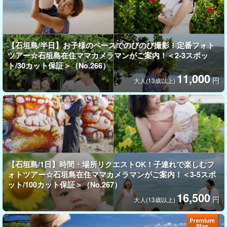
撮影スポット
◆石垣島の青いビーチ
【石垣島/半日】お子様のペースでのびのび撮影！定番フォト
◆南国のお花と一緒に！
ツアー☆石垣島在住ママカメラマンがご案内！＜2-3スポッ
ト/30カット保証＞（No.266）
◆秘密の絶景をバックに！
11,000
◆公園で遊ぶ姿 などなど
円
大人(13歳以上)
→ご希望に沿ってとっておきの場所をご案内！
具体的な指定もOK！
【石垣島/1日】時間・場所リクエストOK！子連れで楽しむフ
ォトツアー☆石垣島在住ママカメラマンがご案内！＜3-5スポ
ット/100カット保証＞（No.267）
16,500
円
大人(13歳以上)