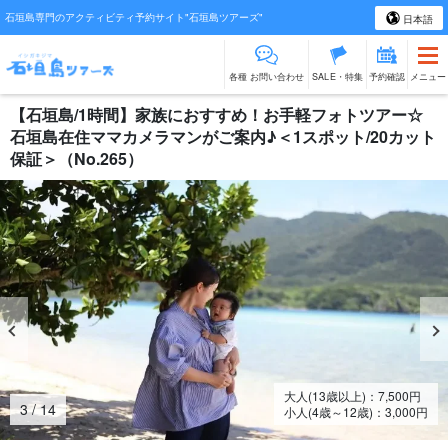
石垣島専門のアクティビティ予約サイト"石垣島ツアーズ"
日本語
各種 お問い合わせ
SALE・特集
予約確認
メニュー
【石垣島/1時間】家族におすすめ！お手軽フォトツアー☆
石垣島在住ママカメラマンがご案内♪＜1スポット/20カット
保証＞（No.265）
大人(13歳以上)：
7,500
円
3
/
14
小人(4歳～12歳)：
3,000
円