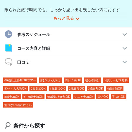
限られた旅行時間でも、しっかり思い出を残したい方におすす
め！
もっと見る
石垣島の絶景スポットを観光しながら、家族全員が写った素敵な
参考スケジュール
写真をしっかり残せます♪
コース内容と詳細
一組貸切なので、お子様のペースに合わせて撮影可能です。
口コミ
おすすめポイント
◆家族全員が映る写真をプロが撮影
60歳以上参加OKツアー
泳げない人向け
前日予約OK
初心者向け
写真サービス無料
◆忙しい旅程にピッタリ！1スポット撮影
団体・大人数OK
0歳参加OK
1歳参加OK
2歳参加OK
3歳参加OK
4歳参加OK
◆ママカメラマンだからこその安心サポート
5歳参加OK
6～9歳参加OK
66歳以上参加OK
シニア参加OK
貸切OK
手ぶらOK
◆レタッチ済みのデータお渡し(20カット保証)
濡れない/濡れにくい
条件から探す