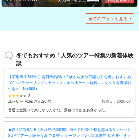
20,370円
★夏の特別SALE【石垣島/約2.5時間】当日予約OK！世界が認
★夏の特別SALE【石垣島/1日】幻の島＆青の洞窟へ！石垣島
【石垣島/1日】遭遇率90%以上！マンタorウミガメシュノーケ
【ツアーズ限定割引】西表島⇆石垣島フェリーチケット付き★
★夏の特別SALE【石垣島/約3時間】5歳から参加OK！狙うは
★夏の特別SALE【石垣島/半日】当日予約OK！ミシュランガ
★夏の特別SALE【石垣島/約2時間】当日予約OK！時を忘れる
★夏の特別SALE【石垣島/約2.5時間】当日予約OK！石垣島最
★夏の特別SALE【石垣島】星空撮影のプロがご案内☆日本屈
【ツアーズ限定割引】西表島⇆石垣島フェリーチケット付き★
【石垣島/5時間】冬季限定！黒島でマンタシュノーケリング体
めた人気スポット『川平湾』SUPツアー★ミシュランガイド
パーフェクトシュノーケリングパックツアー《写真無料＆送
リング＆幻の島上陸＆体験ダイビングツアー☆初心者歓迎＜
マングローブSUPorカヌー＆”奇跡の島”バラス島シュノーケ
高級魚☆初心者大歓迎の船釣り体験コース＜手ぶら参加OK＆
イド三ツ星獲得！世界が認めた人気スポット『川平湾』カヤ
サンセットSUPツアー☆静かな海で黄昏クルージング♪＜写真
長☆国指定の天然記念物『宮良川』マングローブSUPツアー
指の星空を楽しめる星空フォトツアー★カップル・ファミリ
ド定番！西表島マングローブSUPorカヌー半日コース★写真
験★ドローン＆GoPro撮影無料《器材込み》（No.566）
全てのプランを見る
三ツ星獲得♪写真無料＆送迎付き（No.301）
迎付き》（No.460）
水中写真＆送迎付き＞少人数制で安心♪（No.525）
リングツアー★写真無料(No.485)
居酒屋で調理可能＞（No.479）
ックツアー★写真無料＆送迎付き（No.302）
無料＆送迎付き＞（No.332）
★＜写真無料＆送迎付き＞（No.329）
ー・女子旅にもおすすめ（No.356）
無料（No.559）
13,000
円
1名様（9歳～60歳）
15,000
15,000
20,700
10,000
13,600
7,900
7,900
7,900
7,900
7,900
(174件)
(80件)
(78件)
(86件)
(105件)
(15件)
(128件)
(133件)
(86件)
(124件)
円
円
円
円
円
円
円
円
円
円
大人(中学生以上)
大人(中学生以上)
大人(中学生以上)
大人(中学生以上)
大人(中学生以上)
大人(中学生以上)
大人(中学生以上)
【SALE】大人
1名様
大人
→
→
→
→
→
→
→
→
→
→
29,000円
17,000円
28,070円
13,000円
15,270円
14,500円
14,500円
14,500円
14,500円
14,500円
冬でもおすすめ！人気のツアー特集の新着体験
談
【石垣島/1.5時間】当日予約OK！3歳から参加可能◎初心者におすすめ
100mパラセーリングツアー＜スマホ防水ケース無料レンタル＆写真撮影
付き＞（No.508）
3
ユーザー_vxbs さん
/
20 代
投稿日：2026-07
普通に空飛べて楽しかったかな。景色はまあまあ良かった。
★夏の特別SALE【石垣島/約2時間】当日予約OK！時を忘れるサンセット
SUPツアー☆静かな海で黄昏クルージング♪＜写真無料＆送迎付き＞