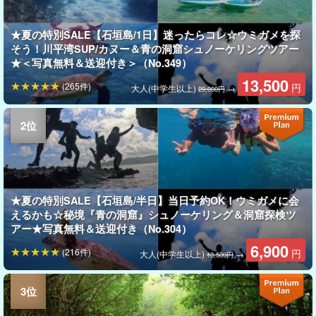
★夏の特別SALE【石垣島/1日】迷ったらコレ☆ウミガメを探
そう！川平湾SUP/カヌー＆青の洞窟シュノーケリングツアー
★＜写真無料＆送迎付き＞（No.349）
13,500
(265件)
円
大人(中学生以上)
→
29,000円
★夏の特別SALE【石垣島/半日】当日予約OK！ウミガメに会
えるかも☆秘境『青の洞窟』シュノーケリング＆洞窟探検ツ
アー★写真無料＆送迎付き（No.304）
6,900
(216件)
円
大人(中学生以上)
→
13,500円