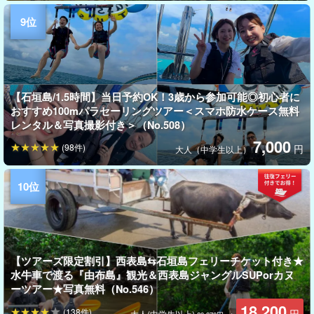
【石垣島/1.5時間】当日予約OK！3歳から参加可能◎初心者に
おすすめ100mパラセーリングツアー＜スマホ防水ケース無料
レンタル＆写真撮影付き＞（No.508）
7,000
(98件)
円
大人（中学生以上）
【ツアーズ限定割引】西表島⇆石垣島フェリーチケット付き★
水牛車で渡る『由布島』観光＆西表島ジャングルSUPorカヌ
ーツアー★写真無料（No.546）
18,200
(138件)
円
大人(中学生以上)
→