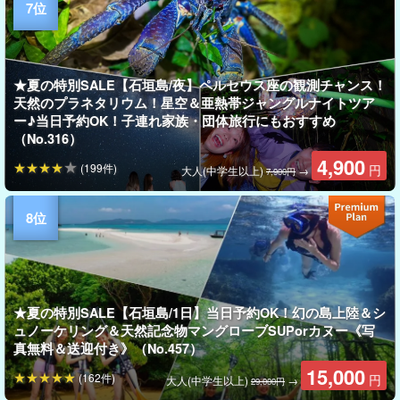
★夏の特別SALE【石垣島/夜】ペルセウス座の観測チャンス！
天然のプラネタリウム！星空＆亜熱帯ジャングルナイトツア
ー♪当日予約OK！子連れ家族・団体旅行にもおすすめ
（No.316）
4,900
(199件)
円
大人(中学生以上)
→
7,900円
★夏の特別SALE【石垣島/1日】当日予約OK！幻の島上陸＆シ
ュノーケリング＆天然記念物マングローブSUPorカヌー《写
真無料＆送迎付き》（No.457）
15,000
(162件)
円
大人(中学生以上)
→
29,000円