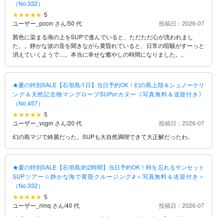
（No.332）
5
ユーザー_pccm さん
/
50 代
投稿日：2026-07
茜色に染まる海の上をSUPで進んでいると、ただただ心が洗われまし
た。。静かな波の音を聞きながら黄昏れていると、日常の喧騒がすーっと
消えていくようで…。本当に幸せな癒やしの時間になりました。。
★夏の特別SALE【石垣島/1日】当日予約OK！幻の島上陸＆シュノーケリ
ング＆天然記念物マングローブSUPorカヌー《写真無料＆送迎付き》
（No.457）
5
ユーザー_vcgm さん
/
20 代
投稿日：2026-07
幻の島マジで綺麗だった。SUPも大自然満喫できて大正解だったわ。
★夏の特別SALE【石垣島/約2時間】当日予約OK！時を忘れるサンセット
SUPツアー☆静かな海で黄昏クルージング♪＜写真無料＆送迎付き＞
（No.332）
5
ユーザー_rimq さん
/
40 代
投稿日：2026-07