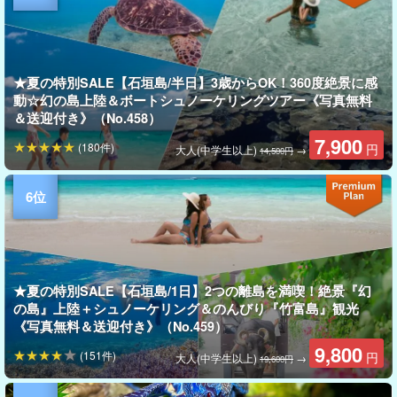
★夏の特別SALE【石垣島/半日】3歳からOK！360度絶景に感
動☆幻の島上陸＆ボートシュノーケリングツアー《写真無料
＆送迎付き》（No.458）
7,900
(180件)
円
大人(中学生以上)
→
14,500円
★夏の特別SALE【石垣島/1日】2つの離島を満喫！絶景『幻
の島』上陸＋シュノーケリング＆のんびり『竹富島』観光
《写真無料＆送迎付き》（No.459）
9,800
(151件)
円
大人(中学生以上)
→
19,600円