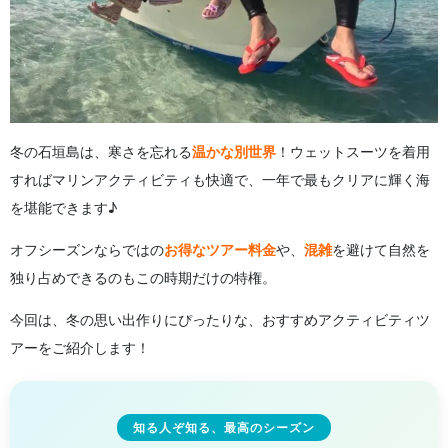
冬の石垣島は、寒さを忘れる
温かな別世界
！ウェットスーツを着用
すればマリンアクティビティも快適で、一年で最もクリアに輝く海
を堪能できます♪
オフシーズンならではの
お得なツアー料金
や、
混雑
を避けて自然を
独り占めできるのもこの時期だけの特権。
今回は、冬の思い出作りにぴったりな、おすすめアクティビティツ
アーをご紹介します！
知る人ぞ知る、最高のシーズン