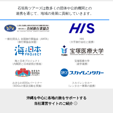
石垣島ツアーズは数多くの団体や公的機関との
連携を通じて、地域の発展に貢献していきます。
一般社団法人 全国旅行業協会（ANTA）
HIS
〈旅行業協会加盟〉
〈大手旅行会社と提携〉
海と日本プロジェクト
宝塚医療大学
〈内閣府と日本財団が推進〉
〈産学連携〉
おきなわSDGsパートナー
スカイレンタカー
〈SDGsの普及活動を実施〉
〈レンタカー事業の提携〉
沖縄を中心に各地の旅をサポートする
当社運営サイトのご紹介