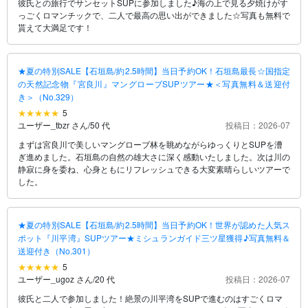
彼氏との旅行でサンセットSUPに参加しました♪海の上で見る夕焼けがす
っごくロマンチックで、二人で最高の思い出ができました☆写真も無料で
貰えて大満足です！
★夏の特別SALE【石垣島/約2.5時間】当日予約OK！石垣島最長☆国指定
の天然記念物『宮良川』マングローブSUPツアー★＜写真無料＆送迎付
き＞（No.329）
5
ユーザー_tbzr さん
/
50 代
投稿日：2026-07
まずは宮良川で美しいマングローブ林を眺めながらゆっくりとSUPを漕
ぎ進めました。石垣島の自然の雄大さに深く感動いたしました。次は川の
静寂に身を委ね、心身ともにリフレッシュできる大変素晴らしいツアーで
した。
★夏の特別SALE【石垣島/約2.5時間】当日予約OK！世界が認めた人気ス
ポット『川平湾』SUPツアー★ミシュランガイド三ツ星獲得♪写真無料＆
送迎付き（No.301）
5
ユーザー_ugoz さん
/
20 代
投稿日：2026-07
彼氏と二人で参加しました！絶景の川平湾をSUPで進むのはすごくロマ