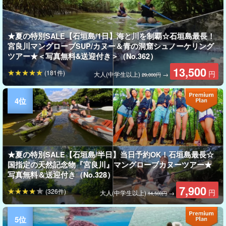
★夏の特別SALE【石垣島/1日】海と川を制覇☆石垣島最長！
宮良川マングローブSUP/カヌー＆青の洞窟シュノーケリング
ツアー★＜写真無料&送迎付き＞（No.362）
13,500
(181件)
円
大人(中学生以上)
→
29,000円
★夏の特別SALE【石垣島/半日】当日予約OK！石垣島最長☆
国指定の天然記念物『宮良川』マングローブカヌーツアー★
写真無料＆送迎付き（No.328）
7,900
(326件)
円
大人(中学生以上)
→
14,500円