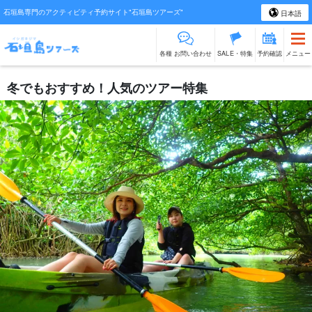
石垣島専門のアクティビティ予約サイト"石垣島ツアーズ"
日本語
各種 お問い合わせ
SALE・特集
予約確認
メニュー
冬でもおすすめ！人気のツアー特集