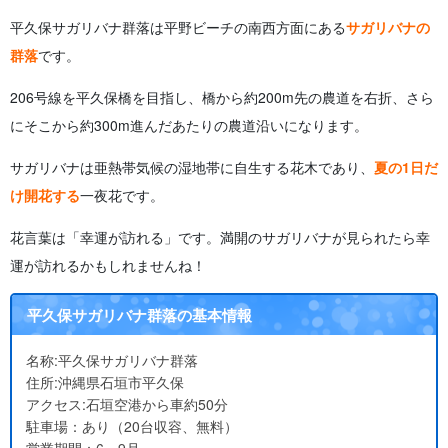
平久保サガリバナ群落は平野ビーチの南西方面にある
サガリバナの
群落
です。
206号線を平久保橋を目指し、橋から約200m先の農道を右折、さら
にそこから約300m進んだあたりの農道沿いになります。
サガリバナは亜熱帯気候の湿地帯に自生する花木であり、
夏の1日だ
け開花する
一夜花です。
花言葉は「幸運が訪れる」です。満開のサガリバナが見られたら幸
運が訪れるかもしれませんね！
平久保サガリバナ群落の基本情報
名称:平久保サガリバナ群落
住所:沖縄県石垣市平久保
アクセス:石垣空港から車約50分
駐車場：あり（20台収容、無料）
営業期間：6～9月