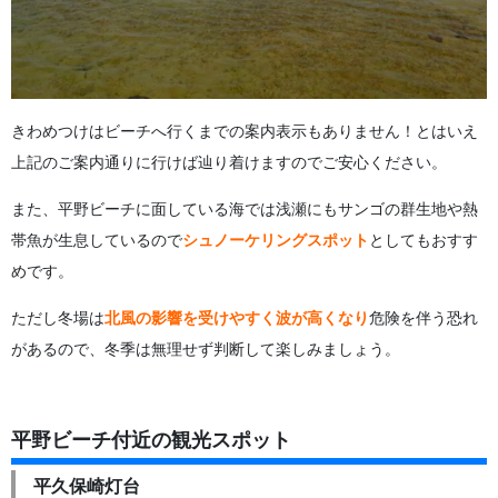
きわめつけはビーチへ行くまでの案内表示もありません！とはいえ
上記のご案内通りに行けば辿り着けますのでご安心ください。
また、平野ビーチに面している海では浅瀬にもサンゴの群生地や熱
帯魚が生息しているので
シュノーケリングスポット
としてもおすす
めです。
ただし冬場は
北風の影響を受けやすく波が高くなり
危険を伴う恐れ
があるので、冬季は無理せず判断して楽しみましょう。
平野ビーチ付近の観光スポット
平久保崎灯台