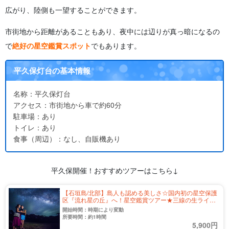
広がり、陸側も一望することができます。
市街地から距離があることもあり、夜中には辺りが真っ暗になるの
で
絶好の星空鑑賞スポット
でもあります。
平久保灯台の基本情報
名称：平久保灯台
アクセス：市街地から車で約60分
駐車場：あり
トイレ：あり
食事（周辺）：なし、自販機あり
平久保開催！おすすめツアーはこちら↓
【石垣島/北部】島人も認める美しさ☆国内初の星空保護
区『流れ星の丘』へ！星空鑑賞ツアー★三線の生ライブ
付き（No.315）
開始時間：時期により変動
所要時間：約1時間
5,900円