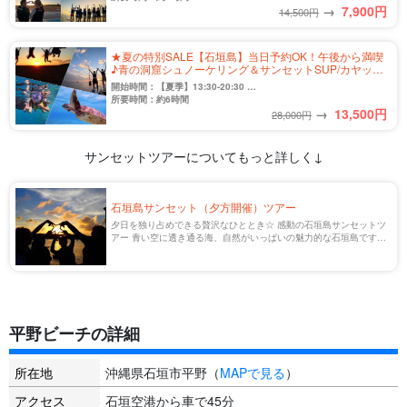
→
7,900
円
14,500円
★夏の特別SALE【石垣島】当日予約OK！午後から満喫
♪青の洞窟シュノーケリング＆サンセットSUP/カヤック
ツアー☆写真無料＆送迎付き（No.319）
開始時間：【夏季】13:30-20:30
【冬季】13:30-19:30
所要時間：約6時間
→
13,500
円
28,000円
サンセットツアーについてもっと詳しく↓
石垣島サンセット（夕方開催）ツアー
夕日を独り占めできる贅沢なひととき☆ 感動の石垣島サンセットツ
アー 青い空に透き通る海、自然がいっぱいの魅力的な石垣島です
が、サンセット（夕方）の時間は違った美しさを見せてくれます。
石垣島にはサンセットスポットが点在し […]
平野ビーチの詳細
所在地
沖縄県石垣市平野（
MAPで見る
）
アクセス
石垣空港から車で45分