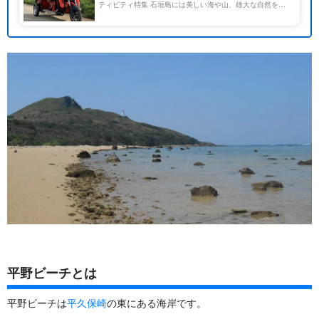
ティビティ特集 石垣島には美しい海や山、雄大な自然を見
渡せる展望台など魅力的なスポットが点在しています。 そ
んな好条件が揃っている石垣島でドライブツーリングしない
なん […]
平野ビーチとは
平野ビーチは
平久保崎
の東にある海岸です。