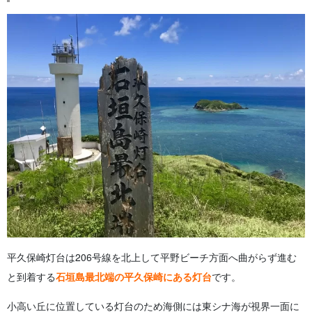
平久保崎灯台は206号線を北上して平野ビーチ方面へ曲がらず進む
と到着する
石垣島最北端の平久保崎にある灯台
です。
小高い丘に位置している灯台のため海側には東シナ海が視界一面に