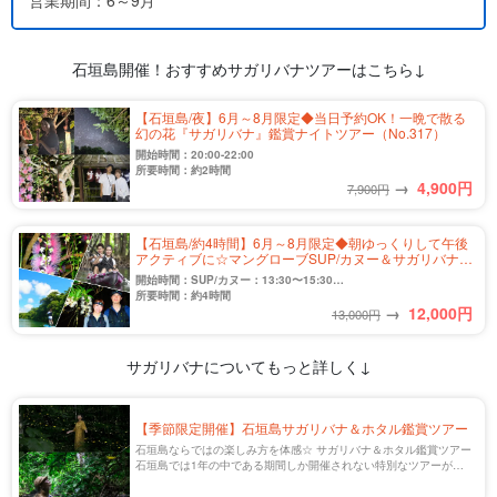
石垣島開催！おすすめサガリバナツアーはこちら↓
【石垣島/夜】6月～8月限定◆当日予約OK！一晩で散る
幻の花『サガリバナ』鑑賞ナイトツアー（No.317）
開始時間：20:00-22:00
所要時間：約2時間
→
4,900
円
7,900円
【石垣島/約4時間】6月～8月限定◆朝ゆっくりして午後
アクティブに☆マングローブSUP/カヌー＆サガリバナ鑑
賞ツアー★写真無料＆送迎付きー★写真無料＆送迎付き
開始時間：SUP/カヌー：13:30〜15:30
（No.390）
サガリバナ鑑賞：20:00〜22:00
所要時間：約4時間
→
12,000
円
13,000円
サガリバナについてもっと詳しく↓
【季節限定開催】石垣島サガリバナ＆ホタル鑑賞ツアー
石垣島ならではの楽しみ方を体感☆ サガリバナ＆ホタル鑑賞ツアー
石垣島では1年の中である期間しか開催されない特別なツアーがあ
ります。 それが、数千匹のホタルが一斉に光り輝く【ヤエヤマヒメ
ボタル鑑賞】と、一夜限りの花【サガ […]