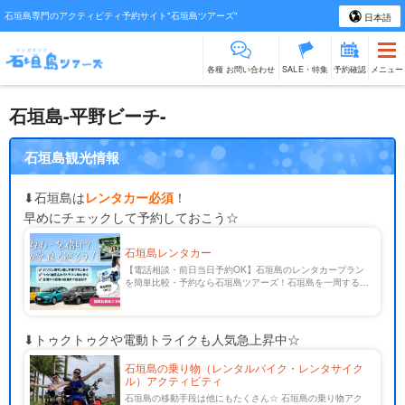
石垣島専門のアクティビティ予約サイト"石垣島ツアーズ"
日本語
各種 お問い合わせ
SALE・特集
予約確認
メニュー
石垣島-平野ビーチ-
石垣島観光情報
⬇︎石垣島は
レンタカー必須
！
早めにチェックして予約しておこう☆
石垣島レンタカー
【電話相談・前日当日予約OK】石垣島のレンタカープラン
を簡単比較・予約なら石垣島ツアーズ！石垣島を一周するに
は車で約3時間。全ての観光スポットを効率良く巡るならレ
ンタカー必須です！新石垣空港から無料送迎付き・カーナビ
装備・ガソリン満タン返し不要・チャイルドシートのプラン
まであり。レンタカー以外の移動手段もご紹介！
⬇︎トゥクトゥクや電動トライクも人気急上昇中☆
石垣島の乗り物（レンタルバイク・レンタサイク
ル）アクティビティ
石垣島の移動手段は他にもたくさん☆ 石垣島の乗り物アク