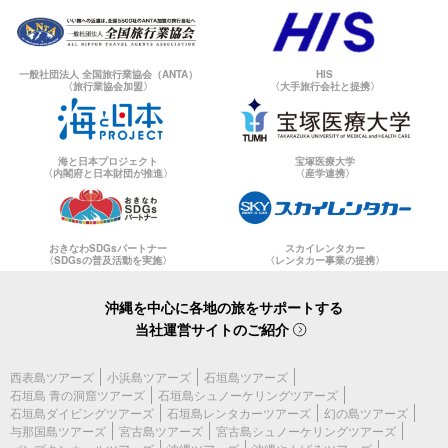
一般社団法人 全国旅行業協会（ANTA）
HIS
〈旅行業協会加盟〉
〈大手旅行会社と提携〉
海と日本プロジェクト
宝塚医療大学
〈内閣府と日本財団が推進〉
〈産学連携〉
おきなわSDGsパートナー
スカイレンタカー
〈SDGsの普及活動を実施〉
〈レンタカー事業の提携〉
沖縄を中心に各地の旅をサポートする
当社運営サイトのご紹介
西表島ツアーズ
小浜島ツアーズ
石垣島ツアーズ
石垣島 青の洞窟ツアーズ
石垣島シュノーケリングツアーズ
石垣島ダイビングツアーズ
石垣島レンタカーツアーズ
幻の島ツアーズ
与那国島ツアーズ
宮古島ツアーズ
宮古島シュノーケリングツアーズ