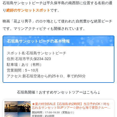
石垣島サンセットビーチは平久保半島の南西部に位置する名前の通
り
絶好のサンセットスポット
です。
映画「花より男子」のロケ地として使われた自然豊かな絶景ビーチ
です。
マリンアクティビティも開催されています。
石垣島サンセットビーチの基本情報
スポット名:石垣島サンセットビーチ
住所:石垣市平久保
234-323
駐車場：あり（有料）
営業期間：5～10月
アクセス:新石垣空港から約25キロ、車で約50分
石垣島開催！おすすめサンセットツアーはこちら↓
★夏の特別SALE【石垣島/約2時間】当日予約OK！時を
忘れるサンセットSUPツアー☆静かな海で黄昏クルージ
ング♪＜写真無料＆送迎付き＞（No.332）
開始時間：17:00-19:30（変動あり）
所要時間：約2時間