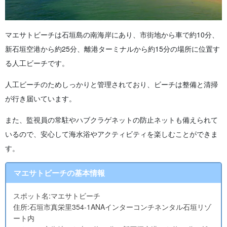
マエサトビーチは石垣島の南海岸にあり、市街地から車で約10分、
新石垣空港から約25分、離港ターミナルから約15分の場所に位置す
る人工ビーチです。
人工ビーチのためしっかりと管理されており、ビーチは整備と清掃
が行き届いています。
また、監視員の常駐やハブクラゲネットの防止ネットも備えられて
いるので、安心して海水浴やアクティビティを楽しむことができま
す。
マエサトビーチの基本情報
スポット名:マエサトビーチ
住所:石垣市真栄里354-1ANAインターコンチネンタル石垣リゾ
ート内