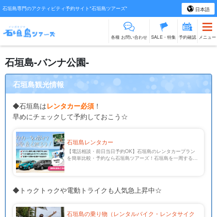
石垣島専門のアクティビティ予約サイト"石垣島ツアーズ"
日本語
各種 お問い合わせ
SALE・特集
予約確認
メニュー
石垣島‐バンナ公園‐
石垣島観光情報
◆石垣島は
レンタカー必須
！
早めにチェックして予約しておこう☆
石垣島レンタカー
【電話相談・前日当日予約OK】石垣島のレンタカープラン
を簡単比較・予約なら石垣島ツアーズ！石垣島を一周するに
は車で約3時間。全ての観光スポットを効率良く巡るならレ
ンタカー必須です！新石垣空港から無料送迎付き・カーナビ
装備・ガソリン満タン返し不要・チャイルドシートのプラン
まであり。レンタカー以外の移動手段もご紹介！
◆トゥクトゥクや電動トライクも人気急上昇中☆
石垣島の乗り物（レンタルバイク・レンタサイク