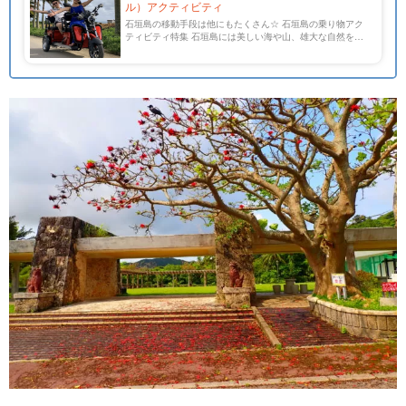
ル）アクティビティ
石垣島の移動手段は他にもたくさん☆ 石垣島の乗り物アク
ティビティ特集 石垣島には美しい海や山、雄大な自然を見
渡せる展望台など魅力的なスポットが点在しています。 そ
んな好条件が揃っている石垣島でドライブツーリングしない
なん […]