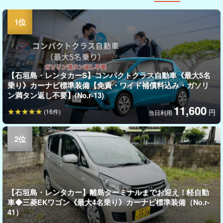
【石垣島・レンタカーS】コンパクトクラス自動車《最大5名
乗り》カーナビ標準装備【免責・ワイド補償料込み・ガソリ
ン満タン返し不要】(No.r-13)
11,600
(16件)
円
当日利用
【石垣島・レンタカー】離島ターミナルまでお迎え！軽自動
車◆三菱EKワゴン《最大4名乗り》カーナビ標準装備（No.r-
41）