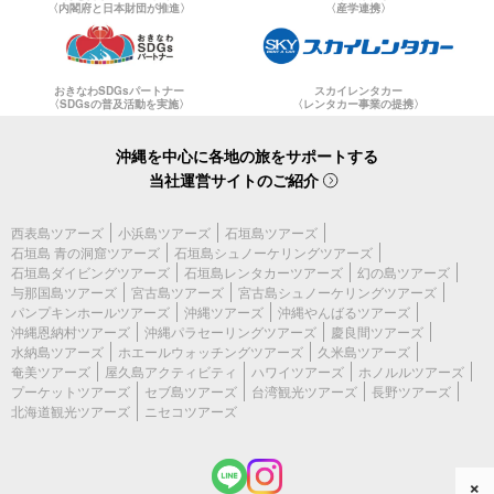
〈内閣府と日本財団が推進〉
〈産学連携〉
おきなわSDGsパートナー
スカイレンタカー
〈SDGsの普及活動を実施〉
〈レンタカー事業の提携〉
沖縄を中心に各地の旅をサポートする
当社運営サイトのご紹介
西表島ツアーズ
小浜島ツアーズ
石垣島ツアーズ
石垣島 青の洞窟ツアーズ
石垣島シュノーケリングツアーズ
石垣島ダイビングツアーズ
石垣島レンタカーツアーズ
幻の島ツアーズ
与那国島ツアーズ
宮古島ツアーズ
宮古島シュノーケリングツアーズ
パンプキンホールツアーズ
沖縄ツアーズ
沖縄やんばるツアーズ
沖縄恩納村ツアーズ
沖縄パラセーリングツアーズ
慶良間ツアーズ
水納島ツアーズ
ホエールウォッチングツアーズ
久米島ツアーズ
奄美ツアーズ
屋久島アクティビティ
ハワイツアーズ
ホノルルツアーズ
プーケットツアーズ
セブ島ツアーズ
台湾観光ツアーズ
長野ツアーズ
北海道観光ツアーズ
ニセコツアーズ
×