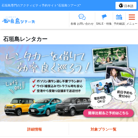
石垣島専門のアクティビティ予約サイト"石垣島ツアーズ"
日本語
各種 お問い合わせ
SALE・特集
予約確認
メニュー
石垣島レンタカー
詳細情報
対象プラン一覧