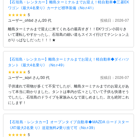
【石垣島・レンタカー】離島ターミナルまでお迎え！軽自動車◆三菱EK
ワゴン《最大4名乗り》カーナビ標準装備（No.r-41）
5
ユーザー_ohbd さん
/
20 代
投稿日：2026-07
離島ターミナルまで迎えに来てくれるの最高すぎ！！EKワゴン小回りき
いて運転しやすかったし、石垣島の細い道もスイスイ行けてテンション上
がりっぱなしだった！！！★
【石垣島・レンタカー】離島ターミナルまでお迎え！軽自動車◆ダイハツ
タント《最大4名乗り》（No.r-49）
5
ユーザー_sqvi さん
/
30 代
投稿日：2026-07
子供連れで荷物が多くて不安でしたが、離島ターミナルまでのお迎えがあ
って本当に助かりました。タントは車内が広々としていて子供も快適そう
でしたし、石垣島のドライブを家族みんなで楽しめました。次も絶対これ
にします！
【石垣島・レンタカー】オープンタイプ自動車◆MAZDA ロードスター
《AT/最大2名乗 り》送迎無料♪乗り捨て可（No.r-39）
5