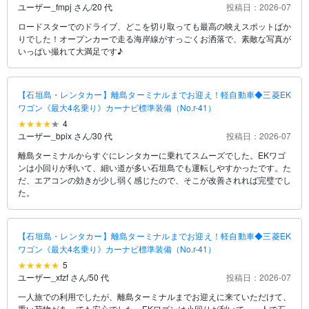
ユーザー_fmpj さん
/
20 代
投稿日：2026-07
ロードスターでのドライブ、どこを切り取っても最高の映えスポットばか
りでした！オープンカーで走る海岸線がすっごくお洒落で、素敵な写真が
いっぱい撮れて大満足です♪
【石垣島・レンタカー】離島ターミナルまでお迎え！軽自動車◆三菱EK
ワゴン《最大4名乗り》カーナビ標準装備（No.r-41）
4
ユーザー_bpix さん
/
30 代
投稿日：2026-07
離島ターミナルからすぐにレンタカーに乗れてスムーズでした。EKワゴ
ンは小回りが利いて、細い道が多い石垣島でも運転しやすかったです。た
だ、エアコンの効きが少し弱く感じたので、そこが改善されれば完璧でし
た。
【石垣島・レンタカー】離島ターミナルまでお迎え！軽自動車◆三菱EK
ワゴン《最大4名乗り》カーナビ標準装備（No.r-41）
5
ユーザー_xfzf さん
/
50 代
投稿日：2026-07
一人旅での利用でしたが、離島ターミナルまでお迎えに来ていただけて、
重い荷物があっても安心でした。EKワゴンは小回りが利いて、一人で石