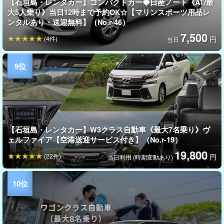
【石垣島・レンタカー】コンパクトカー◆日産ノート《AT/最
大5人乗り》当日12時まで予約OK☆【マリンスポーツ用品レ
ンタルあり・送迎無料】（No.r-46）
7,500
(4件)
円
当日
【石垣島・レンタカー】W3クラス自動車《最大7名乗り》ヴ
ェルファイア【空港送迎サービス付き】（No.r-19）
19,800
(22件)
円
当日利用 (時期変動あり)