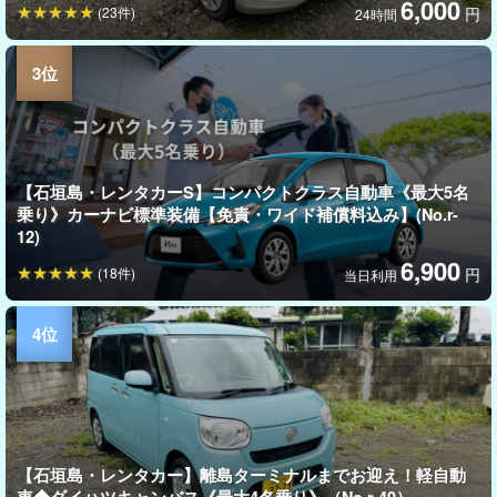
6,000
(23件)
円
24時間
【石垣島・レンタカーS】コンパクトクラス自動車《最大5名
乗り》カーナビ標準装備【免責・ワイド補償料込み】(No.r-
12)
6,900
(18件)
円
当日利用
【石垣島・レンタカー】離島ターミナルまでお迎え！軽自動