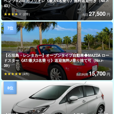
ベンツ E250 カブリオレ《最大4名乗り》無料送迎付き（No.r-
43）
27,500
(2件)
円
当日
【石垣島・レンタカー】オープンタイプ自動車◆MAZDA ロー
ドスター《AT/最大2名乗 り》送迎無料♪乗り捨て可（No.r-
39）
15,700
(4件)
円
当日利用