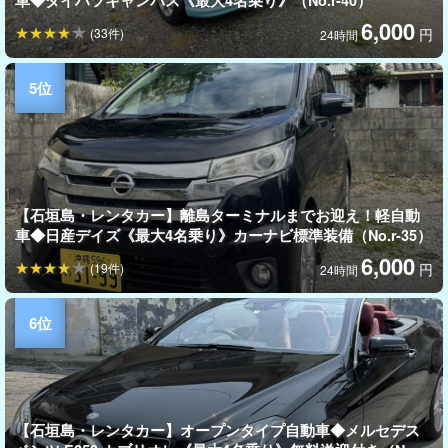
車◆ダイハツキャンバス《最大4名乗り》（No.r-40）
6,000
(33件)
円
24時間
【石垣島・レンタカー】離島ターミナルまでお迎え！軽自動
車◆日産デイズ《最大4名乗り》カーナビ標準装備（No.r-35）
6,000
(19件)
円
24時間
【石垣島・レンタカー】オープンタイプ自動車◆メルセデス