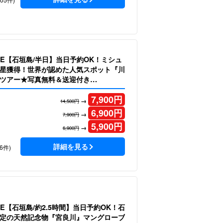
LE【石垣島/半日】当日予約OK！ミシュ
星獲得！世界が認めた人気スポット『川
ツアー★写真無料＆送迎付き
7,900
円
→
14,500円
6,900
円
→
7,900円
5,900
円
→
6,900円
詳細を見る
6件)
E【石垣島/約2.5時間】当日予約OK！石
定の天然記念物『宮良川』マングローブ