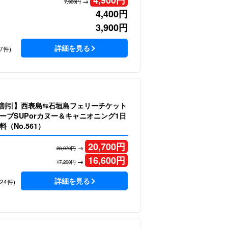
4,900
円
→
7,900円
4,400
円
3,900
円
詳細を見る
7件)
割引】西表島⇆石垣島フェリーチケット
ーブSUPorカヌー＆キャニオニング1日
（No.561）
20,700
円
→
28,070円
16,600
円
→
17,200円
詳細を見る
124件)