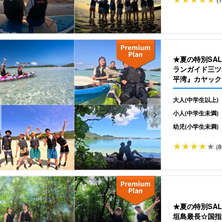
★夏の特別SA
ランガイド三ツ
平湾』カヤック
（No.302）
大人(中学生以上)
小人(中学生未満)
幼児(小学生未満)
(8
★夏の特別SAL
垣島最長☆国指