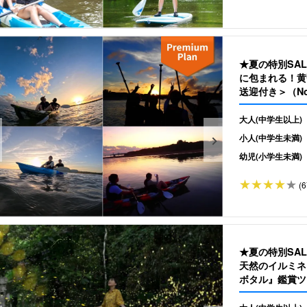
★夏の特別SA
に包まれる！黄
送迎付き＞（No
大人(中学生以上)
小人(中学生未満)
幼児(小学生未満)
(6
★夏の特別SA
天然のイルミネ
ボタル』鑑賞ツア