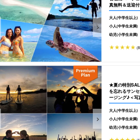
真無料＆送迎付き
大人(中学生以上)
小人(中学生未満)
幼児(小学生未満)
(
★夏の特別SA
を忘れるサンセ
ージング♪＜写真
大人(中学生以上)
小人(中学生未満)
幼児(小学生未満)
(