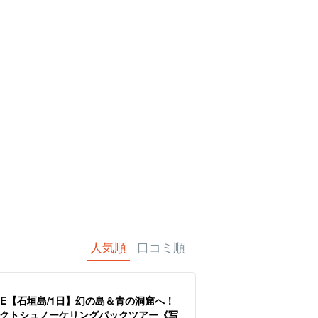
ツアー
スパ＆リラク
ものづくり体験
物販
ベビーシッター
石垣島
ゼーション
出張料理
人気順
口コミ順
LE【石垣島/1日】幻の島＆青の洞窟へ！
クトシュノーケリングパックツアー《写