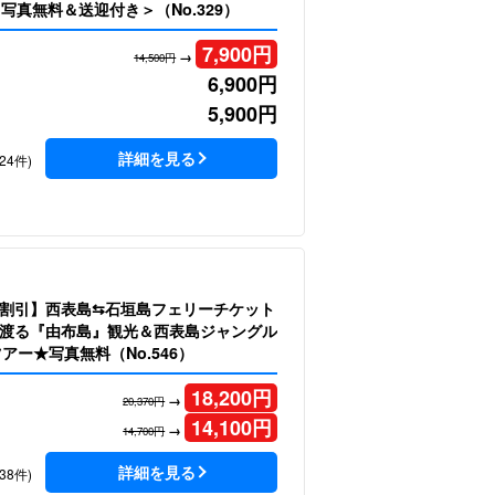
写真無料＆送迎付き＞（No.329）
7,900
円
→
14,500円
6,900
円
5,900
円
詳細を見る
24件)
割引】西表島⇆石垣島フェリーチケット
渡る『由布島』観光＆西表島ジャングル
ツアー★写真無料（No.546）
18,200
円
→
20,370円
14,100
円
→
14,700円
詳細を見る
38件)