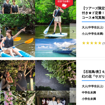
【ツアーズ限定
付き★ド定番！
コース★写真無料
大人(中学生以上)
小人(中学生未満)
(
【石垣島/夜】
幻の花『サガリ
大人(中学生以上)
中学生未満
小学生未満