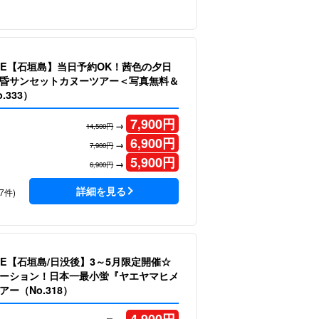
LE【石垣島】当日予約OK！茜色の夕日
昏サンセットカヌーツアー＜写真無料＆
.333）
7,900
円
→
14,500円
6,900
円
→
7,900円
5,900
円
→
6,900円
詳細を見る
7件)
LE【石垣島/日没後】3～5月限定開催☆
ーション！日本一最小蛍『ヤエヤマヒメ
ー（No.318）