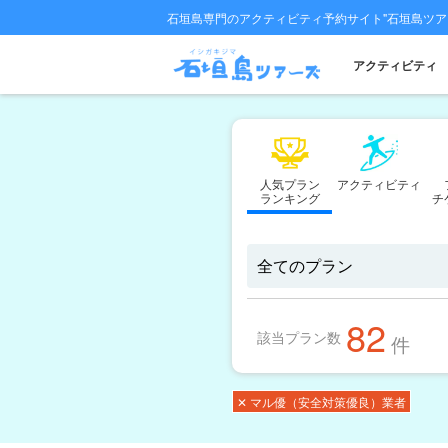
石垣島専門のアクティビティ予約サイト"石垣島ツア
アクティビティ
人気プラン
アクティビティ
ランキング
チ
82
該当プラン数
件
✕ マル優（安全対策優良）業者