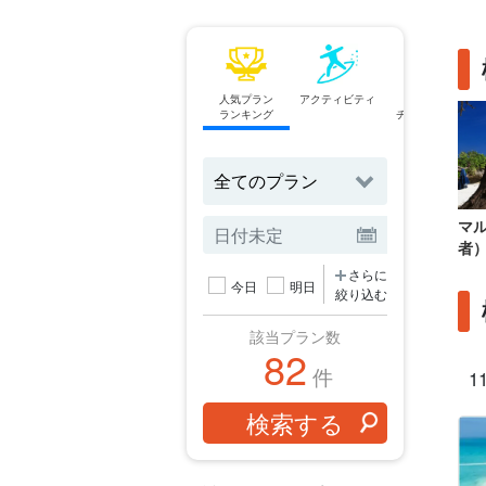
人気プラン
アクティビティ
フェリー
ランキング
チケット予約
マ
者
さらに
今日
明日
絞り込む
該当プラン数
82
件
1