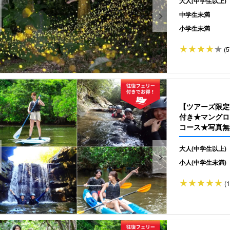
大人(中学生以上)
中学生未満
小学生未満
(5
【ツアーズ限定
付き★マングロ
コース★写真無料
大人(中学生以上)
小人(中学生未満)
(