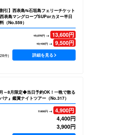
割引】西表島⇆石垣島フェリーチケット
西表島マングローブSUPorカヌー半日
（No.559）
13,600
円
→
15,270円
9,500
円
→
10,100円
詳細を見る
128件)
6月～8月限定◆当日予約OK！一晩で散る
バナ』鑑賞ナイトツアー（No.317）
4,900
円
→
7,900円
4,400
円
3,900
円