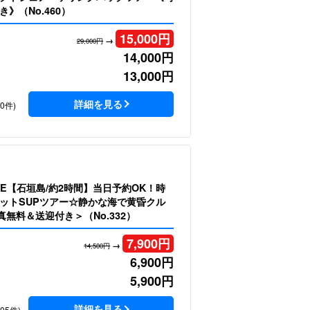
》（No.460）
15,000
円
→
29,000円
14,000
円
13,000
円
詳細を見る
80件)
LE【石垣島/約2時間】当日予約OK！時
ットSUPツアー☆静かな海で黄昏クル
無料＆送迎付き＞（No.332）
7,900
円
→
14,500円
6,900
円
5,900
円
詳細を見る
105件)