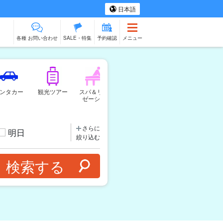
日本語
各種 お問い合わせ
SALE・特集
予約確認
メニュー
ンタカー
観光ツアー
スパ＆リラク
ものづくり体験
物販
ベビ
ゼーション
さらに
明日
絞り込む