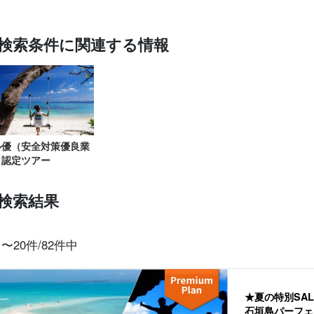
検索条件に関連する情報
スポットから
当日予約OK
お得な割引
プレミアム
レンタカー
観光
探す
プラン
セットプラン
厳選プラン
ル優（安全対策優良業
）認定ツアー
検索結果
1〜20件/82件中
★夏の特別SA
石垣島パーフェ