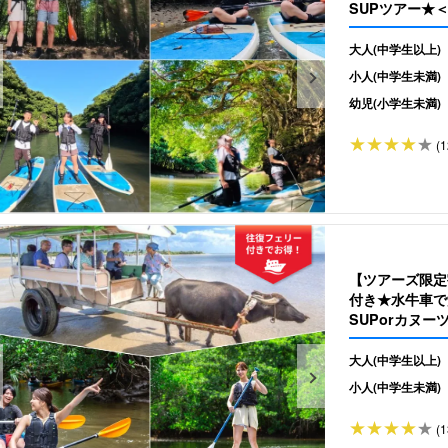
SUPツアー★＜
大人(中学生以上)
小人(中学生未満)
幼児(小学生未満)
(1
【ツアーズ限定
付き★水牛車で
SUPorカヌー
大人(中学生以上)
小人(中学生未満)
(1