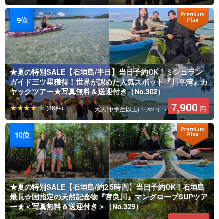
★夏の特別SALE【石垣島/半日】当日予約OK！ミシュラン
ガイド三ツ星獲得！世界が認めた人気スポット『川平湾』カ
ヤックツアー★写真無料＆送迎付き（No.302）
7,900
(86件)
円
大人(中学生以上)
→
14,500円
★夏の特別SALE【石垣島/約2.5時間】当日予約OK！石垣島
最長☆国指定の天然記念物『宮良川』マングローブSUPツア
ー★＜写真無料＆送迎付き＞（No.329）