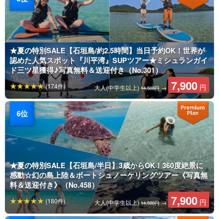
★夏の特別SALE【石垣島/約2.5時間】当日予約OK！世界が
認めた人気スポット『川平湾』SUPツアー★ミシュランガイ
ド三ツ星獲得♪写真無料＆送迎付き（No.301）
7,900
(174件)
円
大人(中学生以上)
→
14,500円
★夏の特別SALE【石垣島/半日】3歳からOK！360度絶景に
感動☆幻の島上陸＆ボートシュノーケリングツアー《写真無
料＆送迎付き》（No.458）
7,900
(180件)
円
大人(中学生以上)
→
14,500円