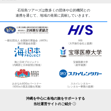
石垣島ツアーズは数多くの団体や公的機関との
連携を通じて、地域の発展に貢献していきます。
一般社団法人 全国旅行業協会（ANTA）
HIS
〈旅行業協会加盟〉
〈大手旅行会社と提携〉
海と日本プロジェクト
宝塚医療大学
〈内閣府と日本財団が推進〉
〈産学連携〉
おきなわSDGsパートナー
スカイレンタカー
〈SDGsの普及活動を実施〉
〈レンタカー事業の提携〉
沖縄を中心に各地の旅をサポートする
当社運営サイトのご紹介