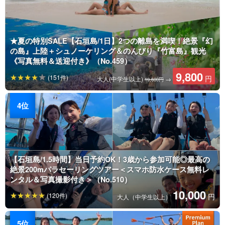
★夏の特別SALE【石垣島/1日】2つの離島を満喫！絶景『幻
の島』上陸＋シュノーケリング＆のんびり『竹富島』観光
《写真無料＆送迎付き》（No.459）
9,800
(151件)
円
大人(中学生以上)
→
19,600円
【石垣島/1.5時間】当日予約OK！3歳から参加可能◎最高の
絶景200mパラセーリングツアー＜スマホ防水ケース無料レ
ンタル＆写真撮影付き＞（No.510）
10,000
(120件)
円
大人（中学生以上）