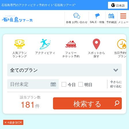
石垣島専門のアクティビティ予約サイト"石垣島ツアーズ"
日本語
各種 お問い合わせ
SALE・特集
予約確認
メニュー
人気プラン
アクティビティ
フェリー
スポットから
当日予約O
ランキング
チケット予約
探す
プラン
さらに
今日
明日
絞り込む
該当プラン数
181
件
✕ 4歳参加OK