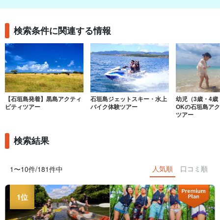
検索条件に関連する情報
【石垣島発着】黒島アクティ
石垣島ジェットスキー・水上
幼児（3歳・4歳
ビティツアー
バイク体験ツアー
OKの石垣島ア
ツアー
検索結果
人気順
口コミ順
1〜10件/181件中