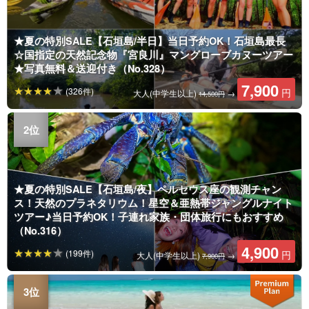
★夏の特別SALE【石垣島/半日】当日予約OK！石垣島最長
☆国指定の天然記念物『宮良川』マングローブカヌーツアー
★写真無料＆送迎付き（No.328）
7,900
(326件)
円
大人(中学生以上)
→
14,500円
★夏の特別SALE【石垣島/夜】ペルセウス座の観測チャン
ス！天然のプラネタリウム！星空＆亜熱帯ジャングルナイト
ツアー♪当日予約OK！子連れ家族・団体旅行にもおすすめ
（No.316）
4,900
(199件)
円
大人(中学生以上)
→
7,900円