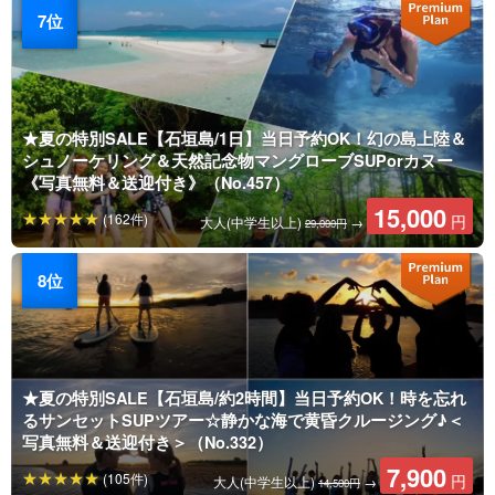
★夏の特別SALE【石垣島/1日】当日予約OK！幻の島上陸＆
シュノーケリング＆天然記念物マングローブSUPorカヌー
《写真無料＆送迎付き》（No.457）
15,000
(162件)
円
大人(中学生以上)
→
29,000円
★夏の特別SALE【石垣島/約2時間】当日予約OK！時を忘れ
るサンセットSUPツアー☆静かな海で黄昏クルージング♪＜
写真無料＆送迎付き＞（No.332）
7,900
(105件)
円
大人(中学生以上)
→
14,500円