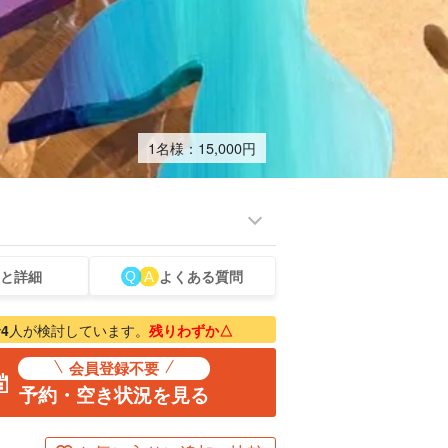
1名様：
15,000
円
と詳細
よくある質問
ツアー
スパ＆リラク
ものづくり体験
物販
ベビーシッター
石垣島
ゼーション
出張料理
で
4
人が検討しています。
残りわずか△
会員登録不要
予約・空き状況を見る