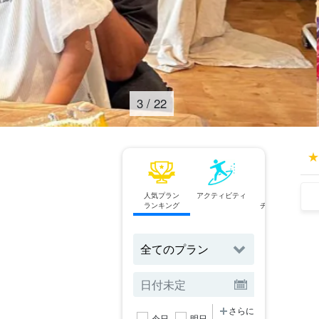
4
/
22
人気プラン
アクティビティ
フェリー
ランキング
チケット予約
さらに
今日
明日