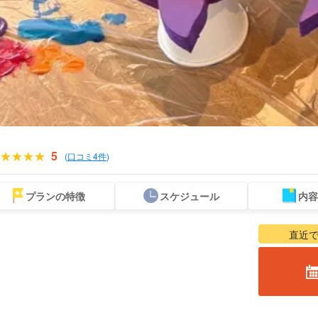
5
(
口コミ4件
)
プランの特徴
スケジュール
内容
スポットから
当日予約OK
お得な割引
プレミアム
レンタカー
観光
探す
プラン
セットプラン
厳選プラン
直近