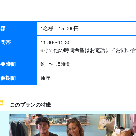
金額
1名様：
15,000
円
時間帯
11:30〜15:30
※その他の時間希望はお電話にてお問い
所要時間
約1〜1.5時間
開催期間
通年
このプランの特徴