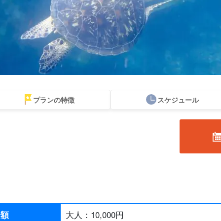
プランの特徴
スケジュール
スポットから
当日予約OK
お得な割引
プレミアム
レンタカー
観光
探す
プラン
セットプラン
厳選プラン
金額
大人：
10,000
円