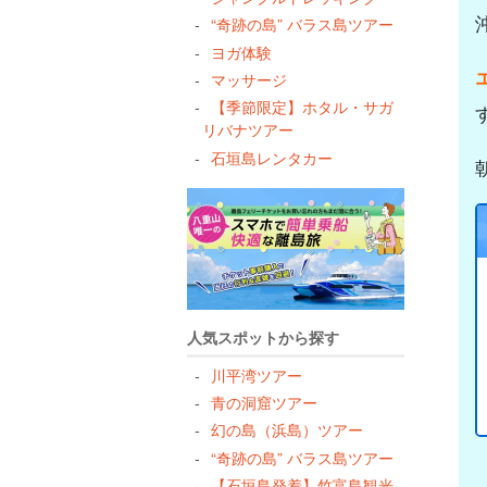
“奇跡の島” バラス島ツアー
ヨガ体験
マッサージ
【季節限定】ホタル・サガ
リバナツアー
石垣島レンタカー
人気スポットから探す
川平湾ツアー
青の洞窟ツアー
幻の島（浜島）ツアー
“奇跡の島” バラス島ツアー
【石垣島発着】竹富島観光