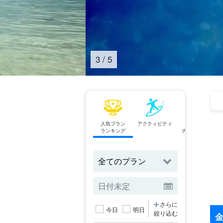
3
/
5
人気プラン
アクティビティ
フェリー
ランキング
チケット予約
さらに
今日
明日
絞り込む