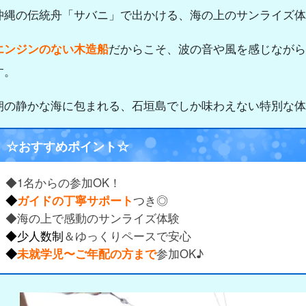
沖縄の伝統舟「サバニ」で出かける、海の上のサンライズ体
エンジンのない木造船
だからこそ、波の音や風を感じながら
す。
朝の静かな海に包まれる、石垣島でしか味わえない特別な体
☆おすすめポイント☆
◆1名からの参加OK！
◆
ガイドの丁寧サポート
つき◎
◆海の上で感動のサンライズ体験
◆少人数制
＆ゆっくりペースで安心
◆
未就学児〜ご年配の方まで
参加OK♪