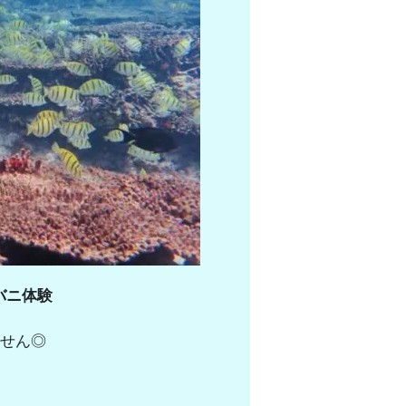
バニ体験
せん◎