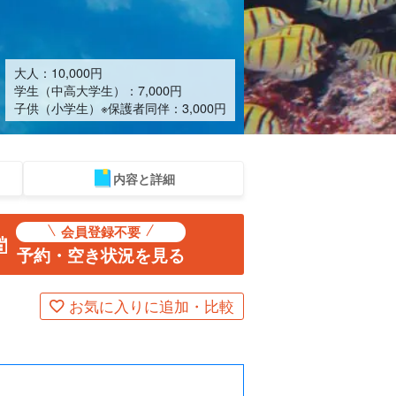
大人：
10,000
円
学生（中高大学生）：
7,000
円
子供（小学生）※保護者同伴：
3,000
円
内容と詳細
ツアー
スパ＆リラク
ものづくり体験
物販
ベビーシッター
石垣島
会員登録不要
ゼーション
出張料理
予約・空き状況を見る
お気に入りに追加・比較