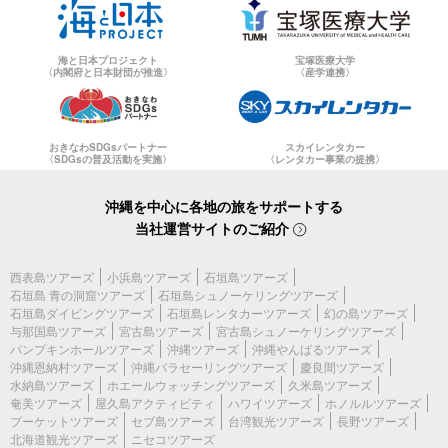
海と日本プロジェクト
宝塚医療大学
〈内閣府と日本財団が推進〉
〈産学連携〉
おきなわSDGsパートナー
スカイレンタカー
〈SDGsの普及活動を実施〉
〈レンタカー事業の提携〉
沖縄を中心に各地の旅をサポートする
当社運営サイトのご紹介
西表島ツアーズ
小浜島ツアーズ
石垣島ツアーズ
石垣島 青の洞窟ツアーズ
石垣島シュノーケリングツアーズ
石垣島ダイビングツアーズ
石垣島レンタカーツアーズ
幻の島ツアーズ
与那国島ツアーズ
宮古島ツアーズ
宮古島シュノーケリングツアーズ
パンプキンホールツアーズ
沖縄ツアーズ
沖縄やんばるツアーズ
沖縄恩納村ツアーズ
沖縄パラセーリングツアーズ
慶良間ツアーズ
水納島ツアーズ
ホエールウォッチングツアーズ
久米島ツアーズ
奄美ツアーズ
屋久島アクティビティ
ハワイツアーズ
ホノルルツアーズ
プーケットツアーズ
セブ島ツアーズ
台湾観光ツアーズ
長野ツアーズ
北海道観光ツアーズ
ニセコツアーズ