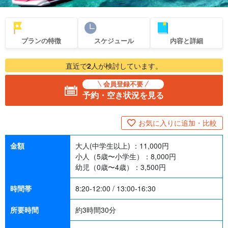
プランの特徴
スケジュール
内容と詳細
直近で
2
人が検討しています。
会員登録不要
予約・空き状況を見る
お気に入りに追加・比較
金額
大人(中学生以上) ：
11,000
円
小人（5歳〜小学生）：
8,000
円
幼児（0歳〜4歳）：
3,500
円
時間帯
8:20-12:00 / 13:00-16:30
所要時間
約3時間30分