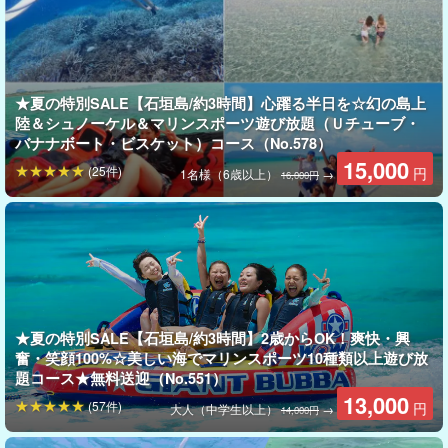
陸に戻らずアクティビティを次々楽しめるので、移動の手間があ
りません。
さらに、ボートのデッキからは絶景の海を一望でき、どこを切り
★夏の特別SALE【石垣島/約3時間】心躍る半日を☆幻の島上
取っても“映える”写真が撮れること間違いなし！
陸＆シュノーケル＆マリンスポーツ遊び放題（Ｕチューブ・
バナナボート・ビスケット）コース（No.578）
15,000
(25件)
円
1名様（6歳以上）
→
16,000円
★夏の特別SALE【石垣島/約3時間】2歳からOK！爽快・興
奮・笑顔100%☆美しい海でマリンスポーツ10種類以上遊び放
題コース★無料送迎（No.551）
13,000
(57件)
円
大人（中学生以上）
→
14,000円