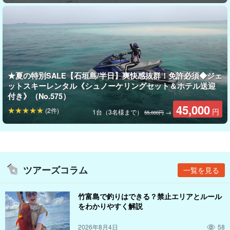
5歳から参加OK！
★夏の特別SALE【石垣島/半日】爽快感抜群！免許必須◆ジェ
家族みんなで楽しめる♪
ットスキーレンタル《シュノーケリングセット＆ホテル送迎
付き》（No.575）
このプランは5歳のお子さまから参加OK◎
45,000
(2件)
円
1台（3名様まで）
→
55,000円
小さなお子さま向けのアクティビティもあるので、家族みんなで
安心して楽しめます。
「子どもが初めて海で遊ぶ」そんな貴重なシーンも、スタッフが
ツアーズコラム
一覧を見る
しっかりサポート！
竹富島で釣りはできる？禁止エリアとルール
浮き具やライフジャケットも完備しているので、安全面も心配い
をわかりやすく解説
りません。
2026年8月4日
58