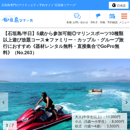
石垣島専門のアクティビティ予約サイト"石垣島ツアーズ"
日本語
各種 お問い合わせ
SALE・特集
予約確認
メニュー
【石垣島/半日】5歳から参加可能◎マリンスポーツ10種類
以上遊び放題コース★ファミリー・カップル・グループ旅
行におすすめ《器材レンタル無料・直接集合でGoPro無
料》（No.263）
大人(中学生以上) ：
11,000
円
小人（5歳〜小学生）：
8,000
円
4
/
7
幼児（0歳〜4歳）：
3,500
円