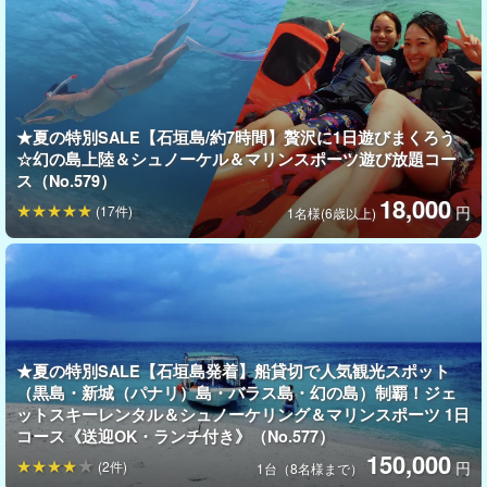
直接集合の方限定★GoPro無料レンタル
直接現地集合していただいた方には、GoProを無料でレンタル！
大迫力のマリンアクティビティを、臨場感あふれる映像でバッチ
★夏の特別SALE【石垣島/約7時間】贅沢に1日遊びまくろう
リ記録できます。
☆幻の島上陸＆シュノーケル＆マリンスポーツ遊び放題コー
ス（No.579）
スマホでは撮れない水中・水上ならではの映像を、思い出として
18,000
(17件)
円
1名様(6歳以上)
いつまでも残せます♪
★夏の特別SALE【石垣島発着】船貸切で人気観光スポット
（黒島・新城（パナリ）島・バラス島・幻の島）制覇！ジェ
ットスキーレンタル＆シュノーケリング＆マリンスポーツ 1日
コース《送迎OK・ランチ付き》（No.577）
150,000
(2件)
円
1台（8名様まで）