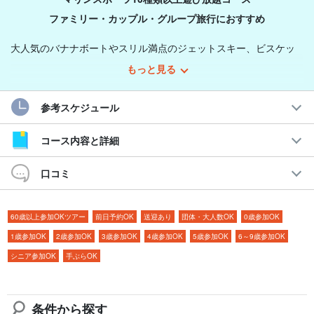
ファミリー・カップル・グループ旅行におすすめ
大人気のバナナボートやスリル満点のジェットスキー、ビスケッ
トチューブ各種にSUPまで、10種類以上のマリンアクティビティ
もっと見る
が“時間内乗り放題”！
参考スケジュール
「半日で、思いっきり遊びたい！」そんなアクティブ派にぴった
りの大満足プラン。ファミリー・カップル・グループ旅行に大好
コース内容と詳細
評です♪
口コミ
おすすめポイント
60歳以上参加OKツアー
前日予約OK
送迎あり
団体・大人数OK
0歳参加OK
◆10種類以上のマリンスポーツが遊び放題！
◆ボート拠点型で移動ラクラク♪
1歳参加OK
2歳参加OK
3歳参加OK
4歳参加OK
5歳参加OK
6～9歳参加OK
◆5歳から参加OK！家族旅行にも◎
シニア参加OK
手ぶらOK
◆器材レンタル無料で手ぶら参加可能
◆直接集合限定でGoPro無料レンタル付き！
条件から探す