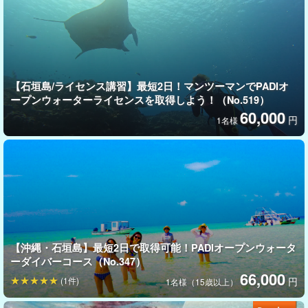
体験ダイビングの方と一緒に潜る場合は、体験ダイビングの方に
合わせて水深の浅いポイントでダイビングを実施します。お気軽
にご相談くださいませ。
【石垣島/ライセンス講習】最短2日！マンツーマンでPADIオ
ープンウォーターライセンスを取得しよう！（No.519）
60,000
円
1名様
【沖縄・石垣島】最短2日で取得可能！PADIオープンウォータ
ーダイバーコース（No.347）
66,000
＊＊オプション料金に関して＊＊
(1件)
円
1名様（15歳以上）