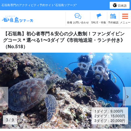
石垣島専門のアクティビティ予約サイト"石垣島ツアーズ"
日本語
各種 お問い合わせ
SALE・特集
予約確認
メニュー
【石垣島】初心者専門＆安心の少人数制！ファンダイビン
グコース＊選べる1〜3ダイブ《市街地送迎・ランチ付き》
（No.518）
1ダイブ：
9,000
円
2ダイブ：
15,000
円
3
/
9
3ダイブ：
20,000
円