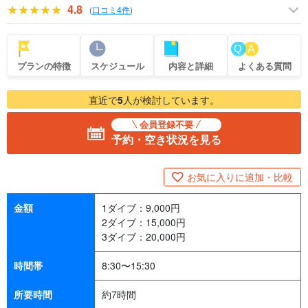
4.8
(
口コミ4件
)
プランの特徴
スケジュール
内容と詳細
よくある質問
直近で
5
人が検討しています。
会員登録不要
予約・空き状況を見る
お気に入りに追加・比較
金額
1ダイブ：
9,000
円
2ダイブ：
15,000
円
3ダイブ：
20,000
円
時間帯
8:30〜15:30
所要時間
約7時間