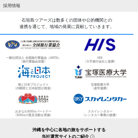
採用情報
石垣島ツアーズは数多くの団体や公的機関との
連携を通じて、地域の発展に貢献していきます。
一般社団法人 全国旅行業協会（ANTA）
HIS
〈旅行業協会加盟〉
〈大手旅行会社と提携〉
海と日本プロジェクト
宝塚医療大学
〈内閣府と日本財団が推進〉
〈産学連携〉
おきなわSDGsパートナー
スカイレンタカー
〈SDGsの普及活動を実施〉
〈レンタカー事業の提携〉
沖縄を中心に各地の旅をサポートする
当社運営サイトのご紹介