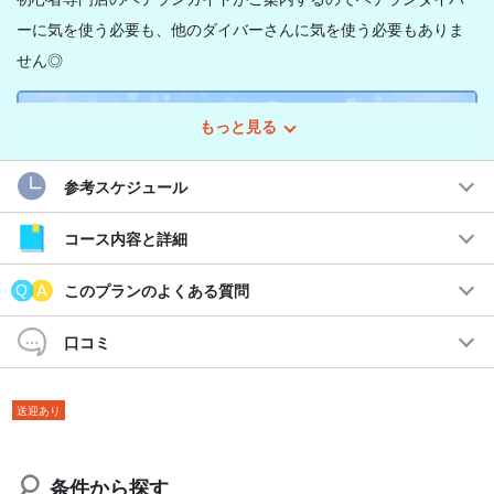
ーに気を使う必要も、他のダイバーさんに気を使う必要もありま
せん◎
プランの特徴
もっと見る
◆安心の少人数制ダイビング
参考スケジュール
◆ブリーフィングを大切に！
◆ライセンスを持っていない友達と一緒に体験ダイビングす
ることが可能！
コース内容と詳細
このプランのよくある質問
参加者の方はライセンス取得直後～50本未満のゲストがほとんど
で、女性7割、男性3割、学生～30代のゲスト様が特に多く来られ
口コミ
ます。
夏休みや春休みなどは小さいお子様連れのファミリーも沢山訪れ
送迎あり
ますよ♪
条件から探す