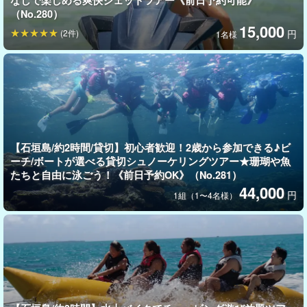
なしで楽しめる爽快ジェットツアー《前日予約可能》
・御神崎岬
（No.280）
・嘉弥真島付近
15,000
(2件)
円
1名様
・ウミガメポイント
【石垣島/約2時間/貸切】初心者歓迎！2歳から参加できる♪ビ
ーチ/ボートが選べる貸切シュノーケリングツアー★珊瑚や魚
たちと自由に泳ごう！《前日予約OK》（No.281）
44,000
円
1組（1〜4名様）
シュノーケルリングも体験可能！