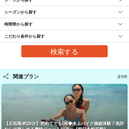
シーズンから探す
時間帯から探す
こだわり条件から探す
行き先はあなた次第！
おすすめスポットも充実
お好きな石垣島の海スポットへご案内します。
「行きたい場所が決まってない…」という方も大丈夫です！経験
関連プラン
全5件
豊富なガイドがその日の海況に合わせて、
ベストなスポットをご
提案
します。
おすすめスポット
・
幻の島
・竹富島
【石垣島/約20分】初めてでもOK◆水上バイク操縦体験！免許
・伊原間