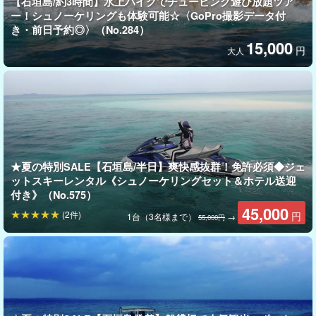
【石垣島/約3時間】水上バイクでチュービング遊び放題ツア
ー！シュノーケリングも体験可能☆〈GoPro撮影データ付
水上バイクを楽しんだ後は、シュノーケリングで海中をじっくり
き・前日予約◎〉（No.284）
楽しみましょう！
ガイドがサポート
するため、初心者の方も安心
15,000
円
大人
してご参加いただけます。
★夏の特別SALE【石垣島/半日】爽快感抜群！免許必須◆ジェ
ットスキーレンタル《シュノーケリングセット＆ホテル送迎
付き》（No.575）
45,000
(2件)
円
1台（3名様まで）
→
55,000円
石垣島の海を、もっと自由に、もっと贅沢に