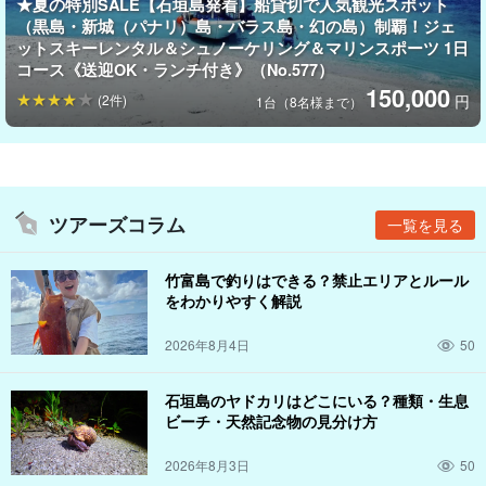
★夏の特別SALE【石垣島発着】船貸切で人気観光スポット
カップルで、家族で、仲間と一緒に！他の誰にも邪魔されない、
（黒島・新城（パナリ）島・バラス島・幻の島）制覇！ジェ
自分たちだけの特別な時間
を、水上バイクで叶えましょう。
ットスキーレンタル＆シュノーケリング＆マリンスポーツ 1日
コース《送迎OK・ランチ付き》（No.577）
150,000
(2件)
円
1台（8名様まで）
ツアーズコラム
一覧を見る
竹富島で釣りはできる？禁止エリアとルール
をわかりやすく解説
2026年8月4日
50
石垣島のヤドカリはどこにいる？種類・生息
ビーチ・天然記念物の見分け方
2026年8月3日
50