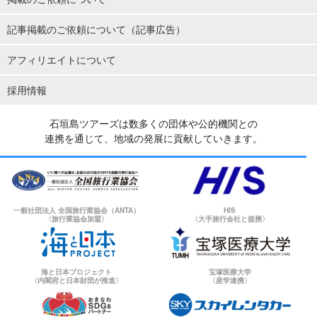
記事掲載のご依頼について（記事広告）
アフィリエイトについて
採用情報
石垣島ツアーズは数多くの団体や公的機関との
連携を通じて、地域の発展に貢献していきます。
一般社団法人 全国旅行業協会（ANTA）
HIS
〈旅行業協会加盟〉
〈大手旅行会社と提携〉
海と日本プロジェクト
宝塚医療大学
〈内閣府と日本財団が推進〉
〈産学連携〉