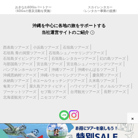
おきなわSDGsパートナー
スカイレンタカー
〈SDGsの普及活動を実施〉
〈レンタカー事業の提携〉
沖縄を中心に各地の旅をサポートする
当社運営サイトのご紹介
西表島ツアーズ
小浜島ツアーズ
石垣島ツアーズ
石垣島 青の洞窟ツアーズ
石垣島シュノーケリングツアーズ
石垣島ダイビングツアーズ
石垣島レンタカーツアーズ
幻の島ツアーズ
与那国島ツアーズ
宮古島ツアーズ
宮古島シュノーケリングツアーズ
パンプキンホールツアーズ
沖縄ツアーズ
沖縄やんばるツアーズ
沖縄恩納村ツアーズ
沖縄パラセーリングツアーズ
慶良間ツアーズ
水納島ツアーズ
ホエールウォッチングツアーズ
久米島ツアーズ
奄美ツアーズ
屋久島アクティビティ
ハワイツアーズ
ホノルルツアーズ
プーケットツアーズ
セブ島ツアーズ
台湾観光ツアーズ
長野ツアーズ
北海道観光ツアーズ
ニセコツアーズ
×
(c) 2026 石垣島ツアーズ All Rights Reserved.