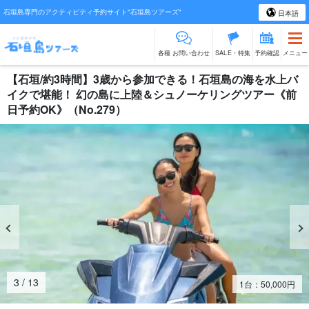
石垣島専門のアクティビティ予約サイト"石垣島ツアーズ"
日本語
各種 お問い合わせ
SALE・特集
予約確認
メニュー
【石垣/約3時間】3歳から参加できる！石垣島の海を水上バ
イクで堪能！ 幻の島に上陸＆シュノーケリングツアー《前
日予約OK》（No.279）
4
/
13
1台：
50,000
円