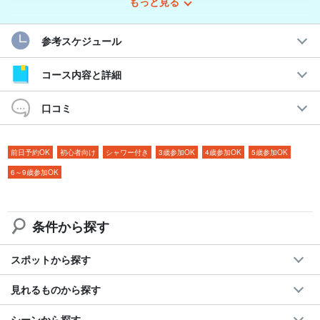
もっと見る
をつくりましょう！
参考スケジュール
おすすめポイント
◆
前日予約OK！
コース内容と詳細
◆行き先は自由選択可能！
◆
シュノーケリング機材レンタル無料
口コミ
◆ガイド同行で初心者でも安心のサポート
◆ショップ併設のシャワー・更衣室完備（無料）
前日予約OK
初心者向け
シャワー付き
3歳参加OK
4歳参加OK
5歳参加OK
6～9歳参加OK
条件から探す
スポットから探す
見れるものから探す
シーンから探す