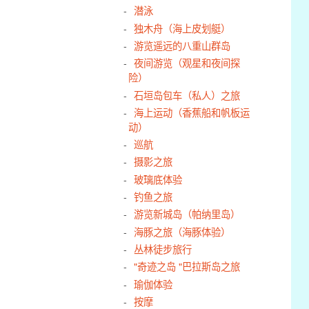
潜泳
独木舟（海上皮划艇）
游览遥远的八重山群岛
夜间游览（观星和夜间探
险）
石垣岛包车（私人）之旅
海上运动（香蕉船和帆板运
动）
巡航
摄影之旅
玻璃底体验
钓鱼之旅
游览新城岛（帕纳里岛）
海豚之旅（海豚体验）
丛林徒步旅行
"奇迹之岛 "巴拉斯岛之旅
瑜伽体验
按摩