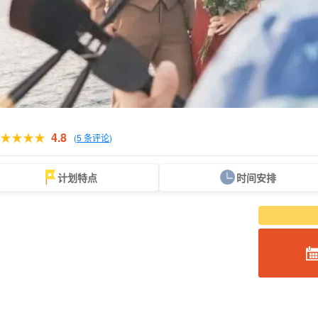
4.8
(
5 条评论
)
计划特点
时间安排
从现场。
可当天预订
超值折扣
保险费
租车
观
搜索
规划
设计图
选定计划