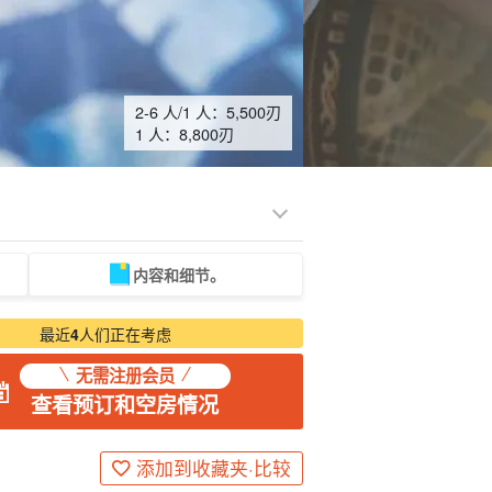
2-6 人/1 人：
5,500
刃
1 人：
8,800
刃
内容和细节。
光旅游
水疗与放松
制造经验
货物销售（相对于
保姆
石垣岛
动荡
服务）
路上烹饪
最近
4
人们正在考虑
无需注册会员
查看预订和空房情况
添加到收藏夹·比较