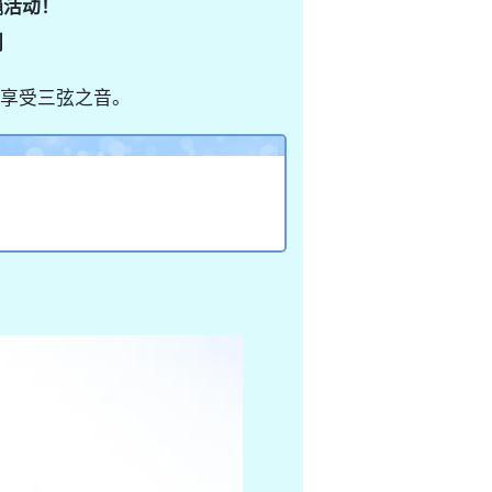
绳活动！
划
享受三弦之音。