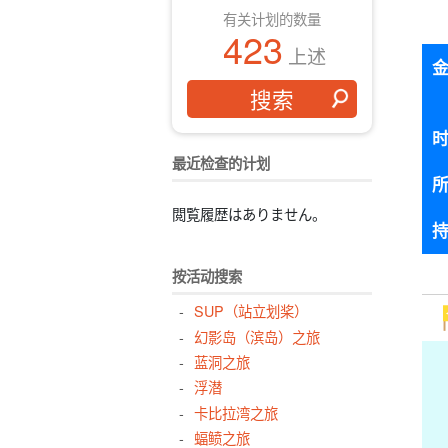
有关计划的数量
423
上述
最近检查的计划
閲覧履歴はありません。
按活动搜索
SUP（站立划桨）
幻影岛（滨岛）之旅
蓝洞之旅
浮潜
卡比拉湾之旅
蝠鲼之旅