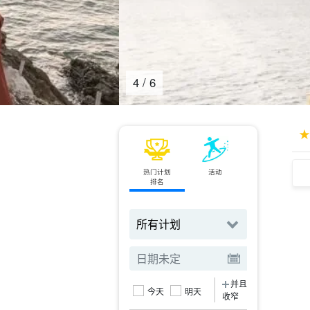
5
/
6
热门计划
活动
小轮
排名
订票
并且
今天
明天
收窄