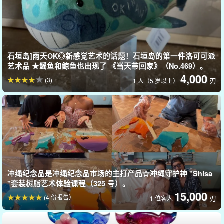
石垣岛]雨天OK◎新感觉艺术的话题！石垣岛的第一件洛可可派
艺术品 ★鳐鱼和鲸鱼也出现了 《当天带回家》（No.469）。
4,000
(3)
刃
1 人（5 岁以上）
体验活动包括用柔软的蜡烛蜡制作动物造型，然后对其进行着色和
装饰。
冲绳纪念品是冲绳纪念品市场的主打产品☆冲绳守护神 "Shisa
"套装树脂艺术体验课程（325 号）。
15,000
(4 份报告）
刃
1 位客人