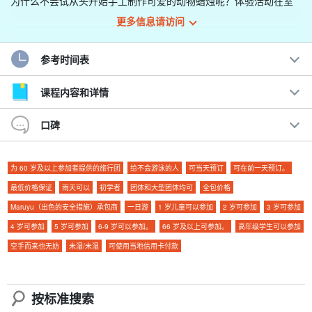
为什么不尝试从头开始手工制作可爱的动物蜡烛呢？体验活动在室
内举行，因此无论天气如何都可以进行。
更多信息请访问
您可以根据自己的想法，自由地享受制作独特蜡烛的乐趣！
参考时间表
建议用于
课程内容和详情
◆ 给那些想在雨天找点乐子的人。
口碑
◆ 为孩子们带来有趣的体验。
◆ 送给想制作礼物或纪念品的人。
◆ 儿童协会活动和学校活动。
为 60 岁及以上参加者提供的旅行团
给不会游泳的人
可当天预订
可在前一天预订。
也欢迎石垣岛居民参加。
☆.
最低价格保证
雨天可以
初学者
团体和大型团体均可
全包价格
Maruyu（出色的安全措施）承包商
一日游
1 岁儿童可以参加
2 岁可参加
3 岁可参加
4 岁可参加
5 岁可参加
6-9 岁可以参加。
66 岁及以上可参加。
高年级学生可以参加
空手而来也无妨
未湿/未湿
可使用当地信用卡付款
按标准搜索