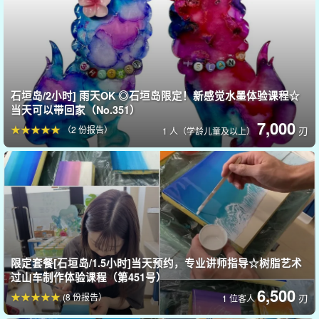
石垣岛/2小时] 雨天OK ◎石垣岛限定！新感觉水墨体验课程☆
当天可以带回家（No.351）
7,000
（2 份报告）
刃
1 人（学龄儿童及以上）
无需携带任何物品，设备已包含在价格中☆。
石垣岛之旅的最后一天。
但你仍然可以参加。
请尝试制作自己的原创动物蜡烛，作为送给亲人的礼物或自己的纪
念品！
限定套餐[石垣岛/1.5小时]当天预约，专业讲师指导☆树脂艺术
过山车制作体验课程（第451号）
6,500
(8 份报告）
刃
1 位客人