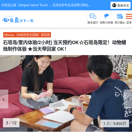
石垣岛之旅（Ishigaki Island Tours），石垣岛的专业活动预订网站。
简体中文
联系我们
销售与特惠
预订确认
菜单
Maruyu（出色的安全措施）承包商
石垣岛/室内体验/2小时] 当天预约OK☆石垣岛限定！动物蜡
烛制作体验 ★当天带回家 OK！
4
/
12
1 人：
9,800
刃