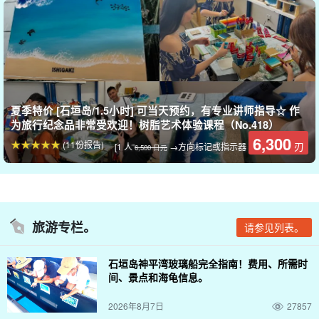
夏季特价 [石垣岛/1.5小时] 可当天预约，有专业讲师指导☆ 作
为旅行纪念品非常受欢迎！树脂艺术体验课程（No.418）
6,300
(11份报告)
刃
[1 人
→方向标记或指示器
6,500 日元
旅游专栏。
请参见列表。
石垣岛神平湾玻璃船完全指南！费用、所需时
间、景点和海龟信息。
2026年8月7日
27857