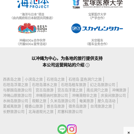
“海洋与日本”项目
宝冢医疗大学
〈由内阁府和日本财团共同推进〉
〈产学合作〉
冲绳SDGs合作伙伴
天空租车
〈开展SDGs宣传活动〉
〈租车业务合作〉
以冲绳为中心，为各地的旅行提供支持
本公司运营网站的介绍
西表岛之旅
小滨岛之旅
石垣岛之旅
石垣岛 蓝色洞穴之旅
石垣岛浮潜之旅
石垣岛潜水之旅
石垣岛租车旅游
幻之岛旅游公司
与那国岛旅游公司
宫古岛旅游
宫古岛浮潜之旅
南瓜洞穴之旅
冲绳旅游
冲绳山原旅游公司
冲绳恩纳村旅游公司
冲绳滑翔伞之旅
庆良间旅游公司
水纳岛旅游公司
观鲸之旅
久米岛旅游公司
奄美旅游
屋久岛活动
夏威夷旅游
檀香山旅游
普吉岛旅游
宿务岛旅游
台湾旅游之旅
长野旅游公司
北海道观光之旅
尼塞科旅游公司
×