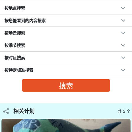
按地点搜索
按您能看到的内容搜索
按场景搜索
按季节搜索
首先，选择您要制作的动物和颜色。
二
选择。
按时区搜索
有 10 多种不同的颜色可供选择，打造属于自己的动物蜡烛！
按特定标准搜索
作品实例
海牛、海豚、鲸鱼、蝠鲼、颏鹰等。
相关计划
共 5 个