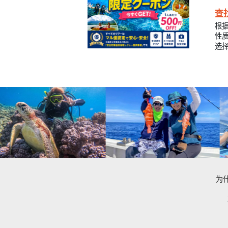
查
根
性
选
为