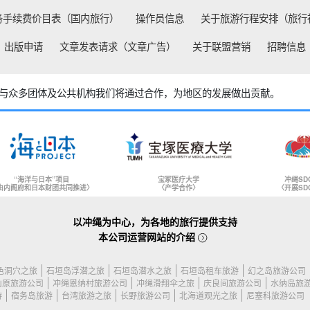
务手续费价目表（国内旅行）
操作员信息
关于旅游行程安排（旅行
出版申请
文章发表请求（文章广告）
关于联盟营销
招聘信息
与众多团体及公共机构
我们将通过合作，为地区的发展做出贡献。
“海洋与日本”项目
宝冢医疗大学
冲绳SD
由内阁府和日本财团共同推进〉
〈产学合作〉
〈开展SD
以冲绳为中心，为各地的旅行提供支持
本公司运营网站的介绍
色洞穴之旅
石垣岛浮潜之旅
石垣岛潜水之旅
石垣岛租车旅游
幻之岛旅游公司
山原旅游公司
冲绳恩纳村旅游公司
冲绳滑翔伞之旅
庆良间旅游公司
水纳岛旅
游
宿务岛旅游
台湾旅游之旅
长野旅游公司
北海道观光之旅
尼塞科旅游公司