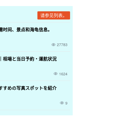
请参见列表。
需时间、景点和海龟信息。
27783
｜相場と当日予約・運航状況
1624
すすめの写真スポットを紹介
9