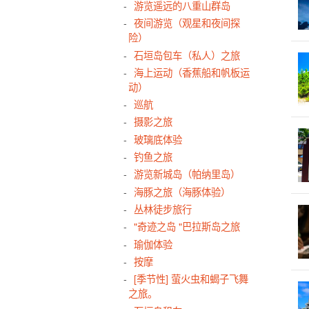
游览遥远的八重山群岛
Mar
夜间游览（观星和夜间探
四
险）
卡
石垣岛包车（私人）之旅
小
海上运动（香蕉船和帆板运
动）
宫
巡航
10
摄影之旅
昼
玻璃底体验
钓鱼之旅
游览新城岛（帕纳里岛）
海豚之旅（海豚体验）
丛林徒步旅行
"奇迹之岛 "巴拉斯岛之旅
瑜伽体验
按摩
[季节性] 萤火虫和蝎子飞舞
之旅。