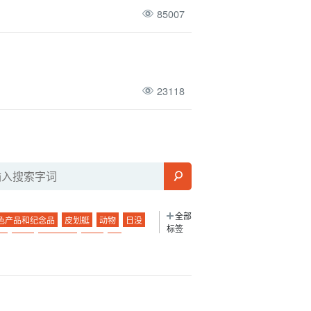
85007
23118
全部
色产品和纪念品
皮划艇
动物
日没
标签
景
珊瑚
城镇地区
粘蝇
营
岛
烧烤
浜岛幻影岛
山区
捕捞
空
二月
早上
长期服务
酒吧
！
春季
徒步旅行
石垣岛的海上运动