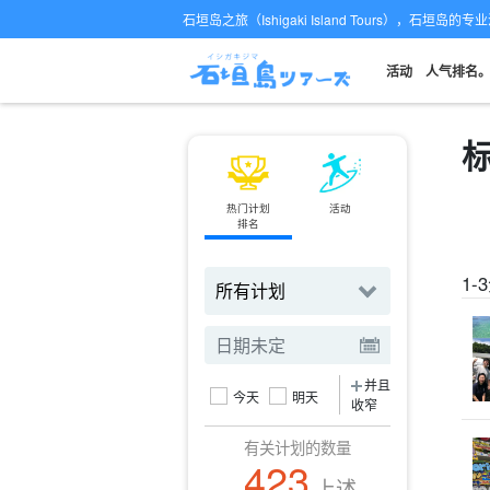
石垣岛之旅（Ishigaki Island Tours），石垣岛
活动
人气排名
标
热门计划
活动
小轮
排名
订票
1
并且
今天
明天
收窄
有关计划的数量
423
上述