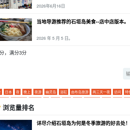
2026年6月16日
当地导游推荐的石垣岛美食--店中店版本。
2026 年 5 月 5 日。
-3分，满分3分
食
日本
夜
晚上
夜游
幽灵岛
浴缸
由布岛旅游
两三天一夜
访问
特
间活动
巴拉斯岛
市中心
鼋
旅行
行踪
海运
夜间游览
雨水
朝日
夜
浏览量排名
门旅游线路
.... 河
海洋运动
日没
半月形馒头
12 月
珊瑚礁
三崎町
石垣
景
朝阳
清晨
栽种
酒吧
帕纳里岛
室外
错误体验
密林
海豚体验
星
详尽介绍石垣岛为何是冬季旅游的好去处
景台
小轮
孤岛
玻璃船
星空之旅
二月
早上
大气温度
酒店
滨
鱼类