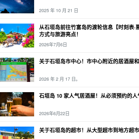
.
西表岛（冲绳）
气候
晚餐
示范课程
棒极了
夏季
手工体验
毕业旅
2025 年 10 月 21 日
天三夜
便利店
秋季
萤火虫
带着孩子一起（参加活动、步入新的婚姻殿堂等）
比拉湾
灰岩洞
冬季
麦冬草
孩子
六月
鸠间岛
温度
午餐
蓝洞
西表
从石垣岛前往竹富岛的渡轮信息【时刻表·
笠原群岛
天气
水牛
石垣岛的桥梁
沙比奇洞穴
团体旅游
排名
1 岁
八
方式与旅游亮点！
古岛（冲绳）
SUP
摘要
2 岁
9月
波照间岛
大浴池
水牛城汽车观光
雨
2026年7月6日
月
新堡岛
桑拿
水牛城之旅
潜泳
驾驶课程
活动
潜泳
一对
4 岁
十
夜
机场
关于石垣岛市中心！市中心附近的居酒屋
2026 年 2 月 17 日。
石垣岛 10 家人气居酒屋！从必须预约的
2026年6月22日
关于石垣岛的超市！从大型超市到地方超