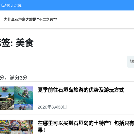
的专业活动预订网站。
。
为什么石垣岛之旅是 "不二之选"？
签: 美食
从现场。
可当天预订
超值折扣
保险费
租车
观
搜索
规划
设计图
选定计划
-3分，满分3分
夏季前往石垣岛旅游的优势及游玩方式
2026年6月30日
在哪里可以买到石垣岛的土特产？包括只
果！