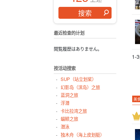
最近检查的计划
閲覧履歴はありません。
1
按活动搜索
SUP（站立划桨）
幻影岛（滨岛）之旅
蓝洞之旅
美
浮潜
夜
卡比拉湾之旅
热
蝠鲼之旅
潜泳
绝
独木舟（海上皮划艇）
观