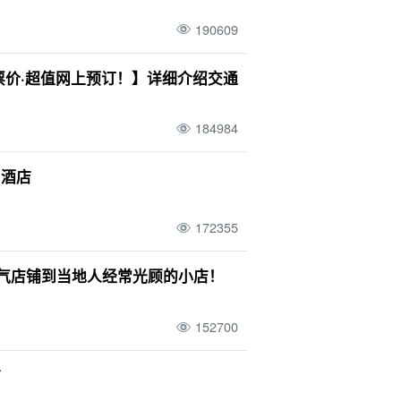
行
四月
竹富岛
装束
晚餐
190609
。
五月
由布岛
私人物品
午餐
岛石灰岩洞穴
独行
驾驶
0 岁
七月
票价·超值网上预订！】详细介绍交通
月
与那国岛
温泉
水牛火车
台
季
一轮
观光
浮潜
景点
3 岁
184984
一月
仓岛
天然温泉
竹富岛旅游
和酒店
172355
人气店铺到当地人经常光顾的小店！
152700
市