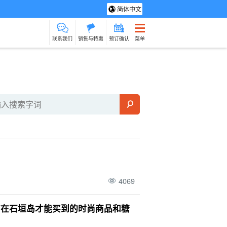
简体中文
联系我们
销售与特惠
预订确认
菜单
光旅游
水疗与放松
制造经验
货物销售（相对于
保姆
石垣岛
动荡
服务）
路上烹饪
4069
有在石垣岛才能买到的时尚商品和糖