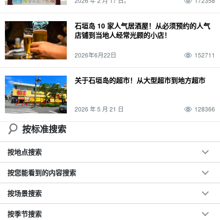
2026 年 2 月 17 日。
172358
晚餐
四天三夜
便利店
秋季
萤火虫
带着孩子一起（参加活动、步入新的婚姻殿堂等）。
五月
由布岛
私人物品
石垣岛 10 家人气居酒屋！从必须预约的人气
店铺到当地人经常光顾的小店！
午餐
卡比拉湾
灰岩洞
冬季
麦冬草
孩子
六月
鸠间岛
温度
午餐
蓝洞
西表岛石灰岩洞穴
独行
驾驶
0 岁
七月
小笠原群岛
天气
2026年6月22日
152711
水牛
石垣岛的桥梁
沙比奇洞穴
关于石垣岛的超市！从大型超市到地方超市
2026 年 5 月 21 日
128366
按标准搜索
按地点搜索
按您能看到的内容搜索
按场景搜索
按季节搜索