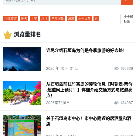
全部
团体旅游
排名
1 岁
八月
与那国岛
温泉
水牛火车
台
标签
宫古岛（冲绳）
SUP
摘要
2 岁
9月
波照间岛
大浴池
浏览量排名
水牛城汽车观光
雨季
一轮
观光
浮潜
景点
3 岁
10月
新堡岛
桑拿
水牛城之旅
潜泳
驾驶课程
活动
潜泳
一对
4 岁
十一月
详尽介绍石垣岛为何是冬季旅游的好去处！
仓岛
天然温泉
竹富岛旅游
昼夜
机场
美食
日本
夜
晚上
夜游
幽灵岛
浴缸
由布岛旅游
两三天一夜
访问
特色产品和纪念品
皮划艇
2025 年 10 月 21 日
190626
动物
日没
夜间活动
巴拉斯岛
市中心
鼋
旅行
行踪
海运
夜间游览
雨水
朝日
夜景
珊瑚
城镇地区
粘蝇
营
热门旅游线路
从石垣岛前往竹富岛的渡轮信息【时刻表·票价
·超值网上预订！】详细介绍交通方式与旅游亮
.... 河
海洋运动
日没
半月形馒头
12 月
珊瑚礁
三崎町
石垣岛
点！
烧烤
浜岛幻影岛
山区
捕捞
绝景
朝阳
清晨
栽种
酒吧
帕纳里岛
2026年7月6日
184987
室外
错误体验
密林
海豚体验
星空
二月
早上
长期服务
酒吧
观景台
小轮
孤岛
玻璃船
星空之旅
二月
早上
大气温度
酒店
滨
关于石垣岛市中心！市中心附近的居酒屋和酒
店
鱼类
春季
徒步旅行
石垣岛的海上运动
Mar.
西表岛（冲绳）
气候
晚餐
示范课程
棒极了
夏季
手工体验
毕业旅行
四月
竹富岛
装束