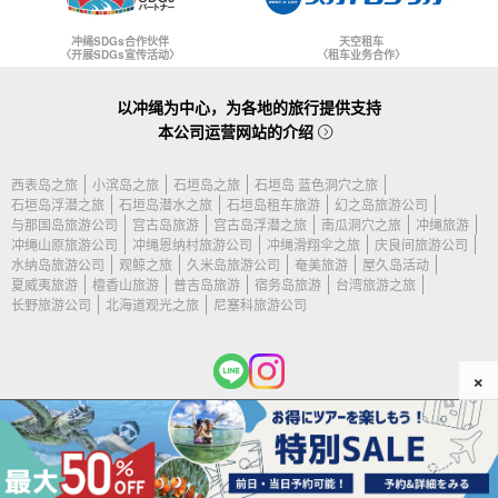
冲绳SDGs合作伙伴
天空租车
〈开展SDGs宣传活动〉
〈租车业务合作〉
以冲绳为中心，为各地的旅行提供支持
本公司运营网站的介绍
西表岛之旅
小滨岛之旅
石垣岛之旅
石垣岛 蓝色洞穴之旅
石垣岛浮潜之旅
石垣岛潜水之旅
石垣岛租车旅游
幻之岛旅游公司
与那国岛旅游公司
宫古岛旅游
宫古岛浮潜之旅
南瓜洞穴之旅
冲绳旅游
冲绳山原旅游公司
冲绳恩纳村旅游公司
冲绳滑翔伞之旅
庆良间旅游公司
水纳岛旅游公司
观鲸之旅
久米岛旅游公司
奄美旅游
屋久岛活动
夏威夷旅游
檀香山旅游
普吉岛旅游
宿务岛旅游
台湾旅游之旅
长野旅游公司
北海道观光之旅
尼塞科旅游公司
×
(c) 2026 石垣岛旅游公司 保留所有权利。.