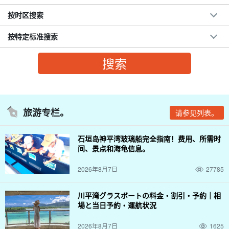
按时区搜索
按特定标准搜索
旅游专栏。
请参见列表。
石垣岛神平湾玻璃船完全指南！费用、所需时
间、景点和海龟信息。
2026年8月7日
27785
川平湾グラスボートの料金・割引・予約｜相
場と当日予約・運航状況
2026年8月7日
1625