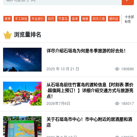
全部
夏季
手工体验
毕业旅行
四月
竹富岛
装束
晚餐
四天三夜
便利店
标签
秋季
萤火虫
带着孩子一起（参加活动、步入新的婚姻殿堂等）。
五月
浏览量排名
由布岛
私人物品
午餐
卡比拉湾
灰岩洞
冬季
麦冬草
孩子
六月
鸠间岛
温度
午餐
蓝洞
西表岛石灰岩洞穴
独行
驾驶
0 岁
七月
详尽介绍石垣岛为何是冬季旅游的好去处！
小笠原群岛
天气
水牛
石垣岛的桥梁
沙比奇洞穴
团体旅游
排名
1 岁
八月
与那国岛
温泉
水牛火车
台
宫古岛（冲绳）
SUP
摘要
2 岁
2025 年 10 月 21 日
190696
9月
波照间岛
大浴池
水牛城汽车观光
雨季
一轮
观光
浮潜
景点
3 岁
10月
新堡岛
桑拿
水牛城之旅
潜泳
驾驶课程
活动
潜泳
从石垣岛前往竹富岛的渡轮信息【时刻表·票价
·超值网上预订！】详细介绍交通方式与旅游亮
一对
4 岁
十一月
仓岛
天然温泉
竹富岛旅游
昼夜
机场
美食
点！
日本
夜
晚上
夜游
幽灵岛
浴缸
由布岛旅游
两三天一夜
访问
2026年7月6日
185017
特色产品和纪念品
皮划艇
动物
日没
夜间活动
巴拉斯岛
市中心
鼋
旅行
行踪
海运
夜间游览
雨水
朝日
夜景
珊瑚
城镇地区
粘蝇
关于石垣岛市中心！市中心附近的居酒屋和酒
店
营
热门旅游线路
.... 河
海洋运动
日没
半月形馒头
12 月
珊瑚礁
三崎町
石垣岛
烧烤
浜岛幻影岛
山区
捕捞
绝景
朝阳
清晨
栽种