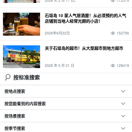
2026 年 2 月 17 日。
172375
酒吧
帕纳里岛
室外
错误体验
密林
海豚体验
星空
二月
早上
长期服务
酒吧
观景台
小轮
孤岛
玻璃船
星空之旅
二月
早上
石垣岛 10 家人气居酒屋！从必须预约的人气
店铺到当地人经常光顾的小店！
大气温度
酒店
滨
鱼类
春季
徒步旅行
石垣岛的海上运动
Mar.
西表岛（冲绳）
气候
晚餐
示范课程
棒极了
2026年6月22日
152756
关于石垣岛的超市！从大型超市到地方超市
2026 年 5 月 21 日
128419
按标准搜索
按地点搜索
按您能看到的内容搜索
按场景搜索
按季节搜索