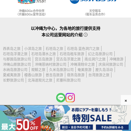
冲绳SDGs合作伙伴
天空租车
〈开展SDGs宣传活动〉
〈租车业务合作〉
以冲绳为中心，为各地的旅行提供支持
本公司运营网站的介绍
西表岛之旅
小滨岛之旅
石垣岛之旅
石垣岛 蓝色洞穴之旅
石垣岛浮潜之旅
石垣岛潜水之旅
石垣岛租车旅游
幻之岛旅游公司
与那国岛旅游公司
宫古岛旅游
宫古岛浮潜之旅
南瓜洞穴之旅
冲绳旅游
冲绳山原旅游公司
冲绳恩纳村旅游公司
冲绳滑翔伞之旅
庆良间旅游公司
水纳岛旅游公司
观鲸之旅
久米岛旅游公司
奄美旅游
屋久岛活动
夏威夷旅游
檀香山旅游
普吉岛旅游
宿务岛旅游
台湾旅游之旅
长野旅游公司
北海道观光之旅
尼塞科旅游公司
×
(c) 2026 石垣岛旅游公司 保留所有权利。.