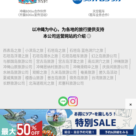
冲绳SDGs合作伙伴
天空租车
〈开展SDGs宣传活动〉
〈租车业务合作〉
以冲绳为中心，为各地的旅行提供支持
本公司运营网站的介绍
西表岛之旅
小滨岛之旅
石垣岛之旅
石垣岛 蓝色洞穴之旅
石垣岛浮潜之旅
石垣岛潜水之旅
石垣岛租车旅游
幻之岛旅游公司
与那国岛旅游公司
宫古岛旅游
宫古岛浮潜之旅
南瓜洞穴之旅
冲绳旅游
冲绳山原旅游公司
冲绳恩纳村旅游公司
冲绳滑翔伞之旅
庆良间旅游公司
水纳岛旅游公司
观鲸之旅
久米岛旅游公司
奄美旅游
屋久岛活动
夏威夷旅游
檀香山旅游
普吉岛旅游
宿务岛旅游
台湾旅游之旅
长野旅游公司
北海道观光之旅
尼塞科旅游公司
×
(c) 2026 石垣岛旅游公司 保留所有权利。.