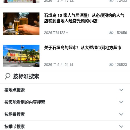
2026 年 2 月 17 日。
172433
两三天一夜
访问
特色产品和纪念品
皮划艇
动物
日没
夜间活动
巴拉斯岛
市中心
鼋
旅行
行踪
海运
夜间游览
雨水
朝日
夜景
石垣岛 10 家人气居酒屋！从必须预约的人气
店铺到当地人经常光顾的小店！
珊瑚
城镇地区
粘蝇
营
热门旅游线路
.... 河
海洋运动
日没
半月形馒头
12 月
珊瑚礁
三崎町
石垣岛
烧烤
浜岛幻影岛
2026年6月22日
152856
关于石垣岛的超市！从大型超市到地方超市
2026 年 5 月 21 日
128523
按标准搜索
按地点搜索
按您能看到的内容搜索
按场景搜索
按季节搜索