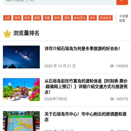
全部
山区
捕捞
绝景
朝阳
清晨
栽种
酒吧
帕纳里岛
室外
错误体验
标签
密林
海豚体验
星空
二月
早上
长期服务
酒吧
观景台
小轮
孤岛
浏览量排名
玻璃船
星空之旅
二月
早上
大气温度
酒店
滨
鱼类
春季
徒步旅行
石垣岛的海上运动
Mar.
西表岛（冲绳）
气候
晚餐
示范课程
详尽介绍石垣岛为何是冬季旅游的好去处！
棒极了
夏季
手工体验
毕业旅行
四月
竹富岛
装束
晚餐
四天三夜
便利店
秋季
萤火虫
带着孩子一起（参加活动、步入新的婚姻殿堂等）。
2025 年 10 月 21 日
190829
五月
由布岛
私人物品
午餐
卡比拉湾
灰岩洞
冬季
麦冬草
孩子
六月
鸠间岛
温度
午餐
蓝洞
西表岛石灰岩洞穴
独行
驾驶
0 岁
从石垣岛前往竹富岛的渡轮信息【时刻表·票价
·超值网上预订！】详细介绍交通方式与旅游亮
七月
小笠原群岛
天气
水牛
石垣岛的桥梁
沙比奇洞穴
团体旅游
点！
排名
1 岁
八月
与那国岛
温泉
水牛火车
台
宫古岛（冲绳）
SUP
2026年7月6日
185076
摘要
2 岁
9月
波照间岛
大浴池
水牛城汽车观光
雨季
一轮
观光
浮潜
景点
3 岁
10月
新堡岛
桑拿
水牛城之旅
潜泳
驾驶课程
关于石垣岛市中心！市中心附近的居酒屋和酒
店
活动
潜泳
一对
4 岁
十一月
仓岛
天然温泉
竹富岛旅游
昼夜
机场
美食
日本
夜
晚上
夜游
幽灵岛
浴缸
由布岛旅游